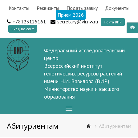
Контакты
Реквизиты
Подать заявку
Документы
Прием 2026
+78123125161
secretary@vir.nw.ru
Почта ВИР
Вход на сайт
Федеральный исследовательский
центр
Всероссийский институт
генетических ресурсов растений
имени Н.И. Вавилова (ВИР)
Министерство науки и высшего
образования
Open
Mobile
Абитуриентам
Menu
Абитуриентам