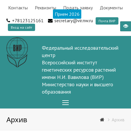
Контакты
Реквизиты
Подать заявку
Документы
Прием 2026
+78123125161
secretary@vir.nw.ru
Почта ВИР
Вход на сайт
Федеральный исследовательский
центр
Всероссийский институт
генетических ресурсов растений
имени Н.И. Вавилова (ВИР)
Министерство науки и высшего
образования
Open
Mobile
Архив
Menu
Архив