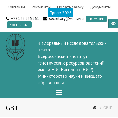
Контакты
Реквизиты
Подать заявку
Документы
Прием 2026
+78123125161
secretary@vir.nw.ru
Почта ВИР
Вход на сайт
Федеральный исследовательский
центр
Всероссийский институт
генетических ресурсов растений
имени Н.И. Вавилова (ВИР)
Министерство науки и высшего
образования
Open
Mobile
GBIF
Menu
GBIF