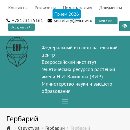
Контакты
Реквизиты
Подать заявку
Документы
Прием 2026
+78123125161
secretary@vir.nw.ru
Почта ВИР
Вход на сайт
Федеральный исследовательский
центр
Всероссийский институт
генетических ресурсов растений
имени Н.И. Вавилова (ВИР)
Министерство науки и высшего
образования
Open
Mobile
Гербарий
Menu
Структура
Гербарий
Гербарий