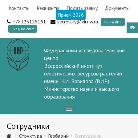
Контакты
Реквизиты
Подать заявку
Документы
Прием 2026
+78123125161
secretary@vir.nw.ru
Почта ВИР
Вход на сайт
Федеральный исследовательский
центр
Всероссийский институт
генетических ресурсов растений
имени Н.И. Вавилова (ВИР)
Министерство науки и высшего
образования
Open
Mobile
Сотрудники
Menu
Структура
Гербарий
Сотрудники