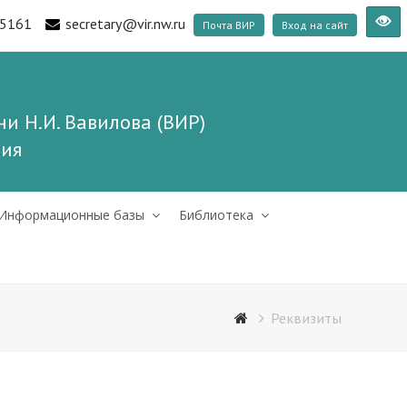
5161
secretary@vir.nw.ru
Почта ВИР
Вход на сайт
и Н.И. Вавилова (ВИР)
ния
Информационные базы
Библиотека
Реквизиты