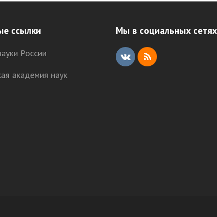
ые ссылки
Мы в социальных сетях
ауки России
V
R
кая академия наук
K
S
S