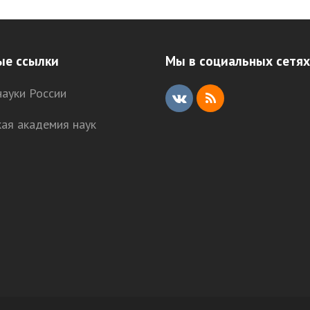
ые ссылки
Мы в социальных сетях
ауки России
V
R
кая академия наук
K
S
S