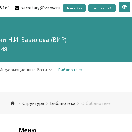
5161
secretary@vir.nw.ru
Почта ВИР
Вход на сайт
и Н.И. Вавилова (ВИР)
ния
Информационные базы
Библиотека
Структура
Библиотека
О библиотеке
Меню