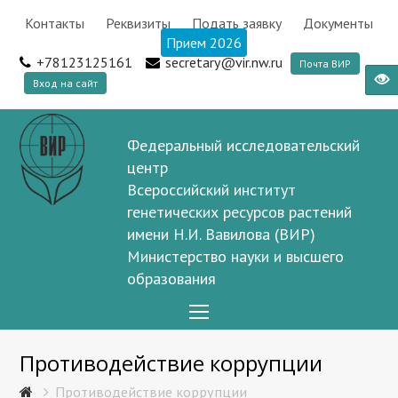
Контакты
Реквизиты
Подать заявку
Документы
Прием 2026
+78123125161
secretary@vir.nw.ru
Почта ВИР
Вход на сайт
Федеральный исследовательский
центр
Всероссийский институт
генетических ресурсов растений
имени Н.И. Вавилова (ВИР)
Министерство науки и высшего
образования
Open
Mobile
Противодействие коррупции
Menu
Противодействие коррупции