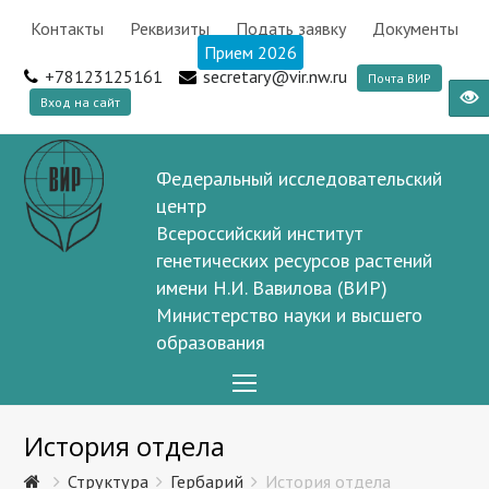
Контакты
Реквизиты
Подать заявку
Документы
Прием 2026
+78123125161
secretary@vir.nw.ru
Почта ВИР
Вход на сайт
Федеральный исследовательский
центр
Всероссийский институт
генетических ресурсов растений
имени Н.И. Вавилова (ВИР)
Министерство науки и высшего
образования
Open
Mobile
История отдела
Menu
Структура
Гербарий
История отдела