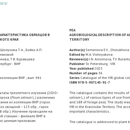
2023/
PEA
АРАКТЕРИСТИКА ОБРАЗЦОВ В
AGROBIOLOGICAL DESCRIPTION OF 
КОГО КРАЯ
TERRITORY
 Шолухова Т.А., Бойко А.П.
Author(s)
Semenova E.V., Sholukhova T.
шняковой
Edited by
M.A. Vishnyakova
мова, Т.В. Буравцева
Reviewer(s)
I.N. Anisimova, T.V. Buravt
ербург : ВИР
Publisher
St. Petersburg : VIR
Year published
2023
Number of pages
36
коллекции ВИР ; вып. 941
Series
Catalogue of the VIR global col
7
ISBN 978-5-907145-91-7
ьтаты трехлетнего изучения (2020–
The catalogue contains the results of
ороха (
Pisum sativum
L.) различных
sativum
L.) of various types of use fro
ания из коллекции ВИР (горох
and 188 of forage pea). The study was 
рох овощной – 123 обр., горох
VIR in the Krasnodar Territory. The a
8 обр.). Изучение проводили на
important characteristics.
й станции – филиале ВИР в
но ценным признакам.
The catalogue is addressed to plant b