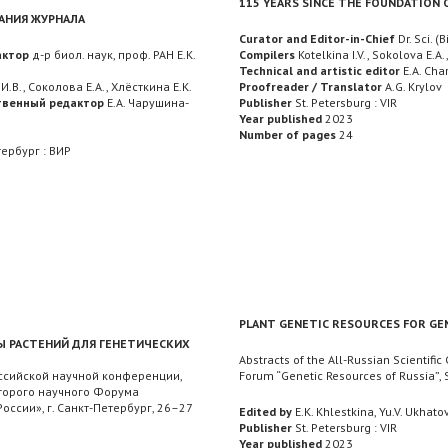
115 YEARS SINCE THE FOUNDATION 
ВАНИЯ ЖУРНАЛА
Curator and Editor-in-Chief
Dr. Sci. (
актор
д-р биол. наук, проф. РАН Е.К.
Compilers
Kotelkina I.V., Sokolova E.A.
Technical and artistic editor
E.A. Cha
.В., Соколова Е.А., Хлёсткина Е.К.
Proofreader / Translator
A.G. Krylov
твенный редактор
Е.А. Чарушина-
Publisher
St. Petersburg : VIR
Year published
2023
Number of pages
24
ербург : ВИР
PLANT GENETIC RESOURCES FOR GE
Ы РАСТЕНИЙ ДЛЯ ГЕНЕТИЧЕСКИХ
Abstracts of the All-Russian Scientifi
ссийской научной конференции,
Forum “Genetic Resources of Russia”, 
торого научного Форума
оссии», г. Санкт-Петербург, 26–27
Edited by
E.K. Khlestkina, Yu.V. Ukhato
Publisher
St. Petersburg : VIR
Year published
2023