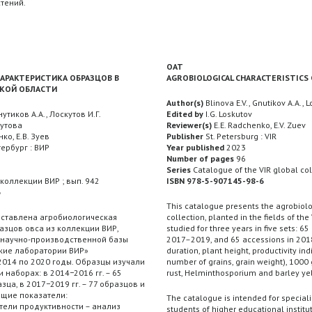
тений.
OAT
АРАКТЕРИСТИКА ОБРАЗЦОВ В
AGROBIOLOGICAL CHARACTERISTICS 
СКОЙ ОБЛАСТИ
Author(s)
Blinova E.V., Gnutikov A.A., L
нутиков А.А., Лоскутов И.Г.
Edited by
I.G. Loskutov
кутова
Reviewer(s)
E.E. Radchenko, E.V. Zuev
нко, Е.В. Зуев
Publisher
St. Petersburg : VIR
ербург : ВИР
Year published
2023
Number of pages
96
Series
Catalogue of the VIR global col
коллекции ВИР ; вып. 942
ISBN 978-5-907145-98-6
6
This catalogue presents the agrobiolog
дставлена агробиологическая
collection, planted in the fields of t
азцов овса из коллекции ВИР,
studied for three years in five sets: 
 научно-производственной базы
2017–2019, and 65 accessions in 2018
кие лаборатории ВИР»
duration, plant height, productivity in
 2014 по 2020 годы. Образцы изучали
number of grains, grain weight), 100
и наборах: в 2014−2016 гг. – 65
rust, Helminthosporium and barley yel
азца, в 2017−2019 гг. – 77 образцов и
ющие показатели:
The catalogue is intended for speciali
тели продуктивности – анализ
students of higher educational institut