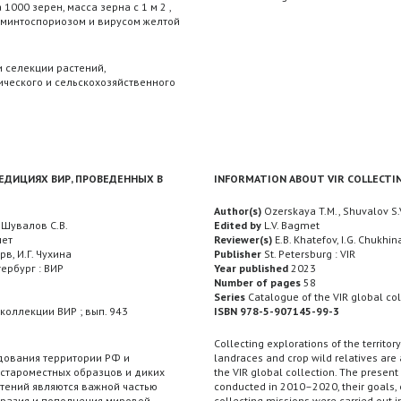
 1000 зерен, масса зерна с 1 м 2 ,
ьминтоспориозом и вирусом желтой
 селекции растений,
ческого и сельскохозяйственного
ДИЦИЯХ ВИР, ПРОВЕДЕННЫХ В
INFORMATION ABOUT VIR COLLECTI
Author(s)
Ozerskaya T.M., Shuvalov S.
 Шувалов С.В.
Edited by
L.V. Bagmet
мет
Reviewer(s)
E.B. Khatefov, I.G. Chukhin
рв, И.Г. Чухина
Publisher
St. Petersburg : VIR
ербург : ВИР
Year published
2023
Number of pages
58
Series
Catalogue of the VIR global col
коллекции ВИР ; вып. 943
ISBN 978-5-907145-99-3
3
Collecting explorations of the territor
ования территории РФ и
landraces and crop wild relatives are
 староместных образцов и диких
the VIR global collection. The presen
тений являются важной частью
conducted in 2010–2020, their goals, e
разия и пополнения мировой
collecting missions were carried out i