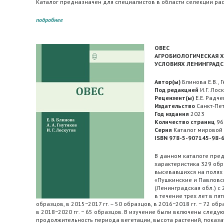
Каталог предназначен для специалистов в области селекции рас
подробнее
ОВЕС
АГРОБИОЛОГИЧЕСКАЯ Х
УСЛОВИЯХ ЛЕНИНГРАД
Автор(ы)
Блинова Е.В., Г
Под редакцией
И.Г. Лос
Рецензент(ы)
Е.Е. Радче
Издательство
Санкт-Пет
Год издания
2023
Количество страниц
96
Серия
Каталог мировой 
ISBN 978-5-907145-98-
В данном каталоге пре
характеристика 329 обр
высевавшихся на полях
«Пушкинские и Павловс
(Ленинградская обл.) с
в течение трех лет в пят
образцов, в 2015−2017 гг. – 50 образцов, в 2016−2018 гг. − 72 обр
в 2018−2020 гг. − 65 образцов. В изучение были включены следу
продолжительность периода вегетации, высота растений, показа