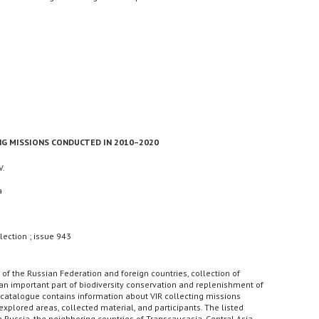
NG MISSIONS CONDUCTED IN 2010–2020
V.
a
lection ; issue 943
y of the Russian Federation and foreign countries, collection of
 an important part of biodiversity conservation and replenishment of
t catalogue contains information about VIR collecting missions
xplored areas, collected material, and participants. The listed
n Russia, the neighboring countries of Transcaucasia, Central Asia,