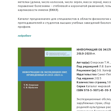
метелки (длина, число колосков, число зерен, масса зерна), масса
поражение болезнями – стеблевой и корончатой ржавчиной, гел
карликовости ячменя (ВЖКЯ).
Каталог предназначен для специалистов в области физиологии и
преподавателей и студентов высших учебных заведений биологи
профиля.
подробнее
ИНФОРМАЦИЯ ОБ ЭКСПЕ
2010-2020 гг.
Автор(ы)
Озерская Т.М.,
Под редакцией
Л.В. Баг
Рецензент(ы)
Э.Б. Хатеф
Издательство
Санкт-Пет
Год издания
2023
Количество страниц
58
Серия
Каталог мировой 
ISBN 978-5-907145-99-
Экспедиционные обслед
зарубежных стран, сбор
родичей культурных рас
сохранения биоразнооб