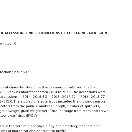
OF ACCESSIONS UNDER CONDITIONS OF THE LENINGRAD REGION
oskutov I.G.
lection ; issue 942
ical characteristics of 329 accessions of oats from the VIR
he VIR Pushkin Laboratories from 2014 to 2020. The accessions were
65 accessions in 2014–2016, 50 in 2015–2017, 72 in 2016–2018, 77 in
–2020. The studied characteristics included the growing season
dicators from the panicle analysis (length, number of spikelets,
0 grain weight, grain weight per 1°m2 , damage from stem and crown
low dwarf virus (BYDV).
sts in the field of plant physiology and breeding, teachers and
ions of biological and agricultural profile.