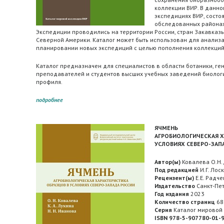
коллекции ВИР. В данно
экспедициях ВИР, состоя
обследованных районах,
Экспедиции проводились на территории России, стран Закавказь
Северной Америки. Каталог может быть использован для анализ
планировании новых экспедиций с целью пополнения коллекций
Каталог предназначен для специалистов в области ботаники, ген
преподавателей и студентов высших учебных заведений биологи
профиля.
подробнее
ЯЧМЕНЬ
АГРОБИОЛОГИЧЕСКАЯ Х
УСЛОВИЯХ СЕВЕРО-ЗАП
Автор(ы)
Ковалева О.Н.,
Под редакцией
И.Г. Лос
Рецензент(ы)
Е.Е. Радче
Издательство
Санкт-Пет
Год издания
2023
Количество страниц
68
Серия
Каталог мировой 
ISBN 978-5-907780-01-