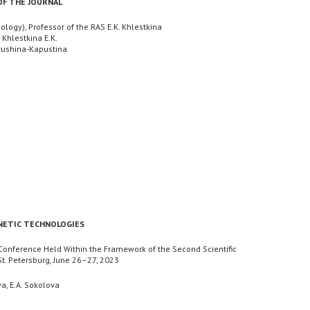
OF THE JOURNAL
Biology), Professor of the RAS E.K. Khlestkina
, Khlestkina E.K.
rushina-Kapustina
NETIC TECHNOLOGIES
c Conference Held Within the Framework of the Second Scientific
St. Petersburg, June 26–27, 2023
va, E.A. Sokolova