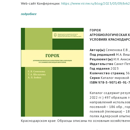
Web-сайт Конференции:
https://www.vir.nw.ru/blog/2023/03/09/brk
подробнее
ГОРОХ
АГРОБИОЛОГИЧЕСКАЯ Х
УСЛОВИЯХ КРАСНОДАРС
Автор(ы)
Семенова Е.В.,
Под редакцией
М.А. Ви
Рецензент(ы)
И.Н. Аниси
Издательство
Санкт-Пет
Год издания
2023
Количество страниц
36
Серия
Каталог мировой 
ISBN 978-5-907145-91-
Каталог содержит резул
2022 гг.) 497 образцов г
направлений использов
посевной – 186 обр., го
полевой (пелюшка) – 18
полях Адлерской опытно
Краснодарском крае. Образцы описаны по основным хозяйствен