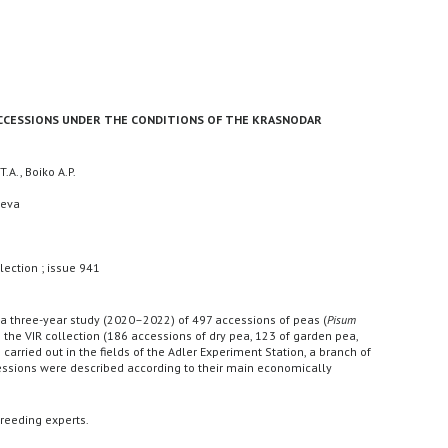
ACCESSIONS UNDER THE CONDITIONS OF THE KRASNODAR
A., Boiko A.P.
seva
lection ; issue 941
 a three-year study (2020–2022) of 497 accessions of peas (
Pisum
m the VIR collection (186 accessions of dry pea, 123 of garden pea,
carried out in the fields of the Adler Experiment Station, a branch of
ccessions were described according to their main economically
reeding experts.