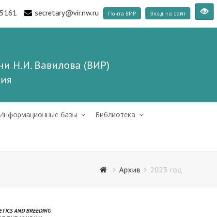
5161
secretary@vir.nw.ru
Почта ВИР
Вход на сайт
и Н.И. Вавилова (ВИР)
ния
Информационные базы
Библиотека
Архив
2023 год
ETICS AND BREEDING