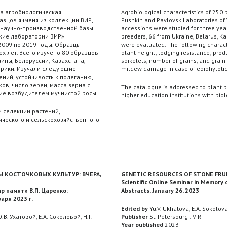
на агробиологическая
Agrobiological characteristics of 250 b
азцов ячменя из коллекции ВИР,
Pushkin and Pavlovsk Laboratories of 
 научно-производственной базы
accessions were studied for three year
кие лаборатории ВИР»
breeders, 66 from Ukraine, Belarus, 
 2009 по 2019 годы. Образцы
were evaluated. The following charact
ех лет. Всего изучено 80 образцов
plant height; lodging resistance; produ
ины, Белоруссии, Казахстана,
spikelets, number of grains, and grain
ерики. Изучали следующие
mildew damage in case of epiphytotic
ний, устойчивость к полеганию,
ов, число зерен, масса зерна с
The catalogue is addressed to plant ph
ие возбудителем мучнистой росы.
higher education institutions with biol
 селекции растений,
ческого и сельскохозяйственного
Ы КОСТОЧКОВЫХ КУЛЬТУР: ВЧЕРА,
GENETIC RESOURCES OF STONE FRU
Scientific Online Seminar in Memory o
р памяти В.П. Царенко:
Abstracts, January 26, 2023
аря 2023 г.
Edited by
Yu.V. Ukhatova, E.A. Sokolov
.В. Ухатовой, Е.А. Соколовой, Н.Г.
Publisher
St. Petersburg : VIR
Year published
2023