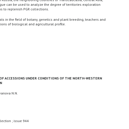
ue can be used to analyze the degree of territories exploration
s to replenish PGR collections.
sts in the field of botany, genetics and plant breeding, teachers and
ions of biological and agricultural profile.
 OF ACCESSIONS UNDER CONDITIONS OF THE NORTH-WESTERN
ON
Ivanova N.N.
lection ; issue 944