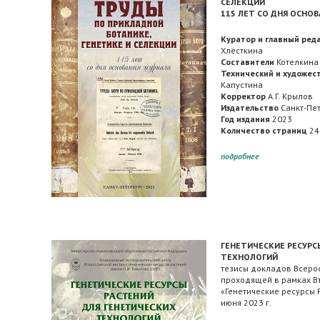
СЕЛЕКЦИИ
115 ЛЕТ СО ДНЯ ОСНО
Куратор и главный ред
Хлёсткина
Составители
Котелкина И
Технический и художес
Капустина
Корректор
А.Г. Крылов
Издательство
Санкт-Пет
Год издания
2023
Количество страниц
24
подробнее
ГЕНЕТИЧЕСКИЕ РЕСУРС
ТЕХНОЛОГИЙ
тезисы докладов Всеро
проходящей в рамках В
«Генетические ресурсы Р
июня 2023 г.