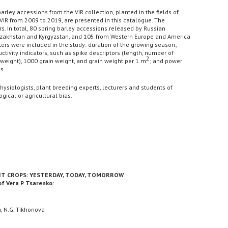
arley accessions from the VIR collection, planted in the fields of
VIR from 2009 to 2019, are presented in this catalogue. The
s. In total, 80 spring barley accessions released by Russian
Kazakhstan and Kyrgyzstan, and 105 from Western Europe and America
ers were included in the study: duration of the growing season;
ctivity indicators, such as spike descriptors (length, number of
2
 weight), 1000 grain weight, and grain weight per 1 m
; and power
s.
ysiologists, plant breeding experts, lecturers and students of
ogical or agricultural bias.
IT CROPS: YESTERDAY, TODAY, TOMORROW
f Vera P. Tsarenko:
a, N.G. Tikhonova