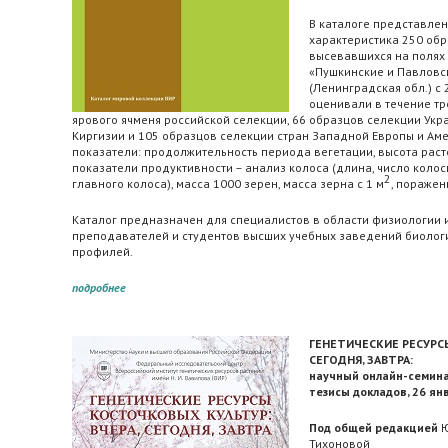
В каталоге представле
характеристика 250 обр
высевавшихся на полях
«Пушкинские и Павловс
(Ленинградская обл.) с
оценивали в течение тр
ярового ячменя российской селекции, 66 образцов селекции Укра
Киргизии и 105 образцов селекции стран Западной Европы и Ам
показатели: продолжительность периода вегетации, высота расте
показатели продуктивности – анализ колоса (длина, число колоск
2
главного колоса), масса 1000 зерен, масса зерна с 1 м
, поражен
Каталог предназначен для специалистов в области физиологии и
преподавателей и студентов высших учебных заведений биологи
профилей.
подробнее
ГЕНЕТИЧЕСКИЕ РЕСУРС
СЕГОДНЯ, ЗАВТРА:
научный онлайн-семина
тезисы докладов, 26 янв
Под общей редакцией
Ю
Тихоновой