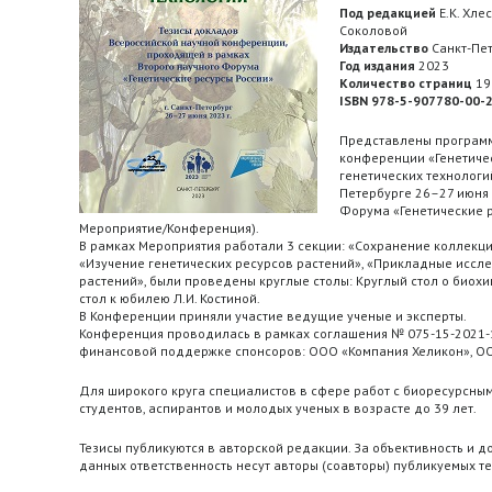
Под редакцией
Е.К. Хлес
Соколовой
Издательство
Санкт-Пет
Год издания
2023
Количество страниц
196
ISBN 978-5-907780-00-
Представлены программ
конференции «Генетиче
генетических технологий
Петербурге 26–27 июня 
Форума «Генетические р
Мероприятие/Конференция).
В рамках Мероприятия работали 3 секции: «Сохранение коллекци
«Изучение генетических ресурсов растений», «Прикладные иссл
растений», были проведены круглые столы: Круглый стол о биох
стол к юбилею Л.И. Костиной.
В Конференции приняли участие ведущие ученые и эксперты.
Конференция проводилась в рамках соглашения № 075-15-2021-10
финансовой поддержке спонсоров: ООО «Компания Хеликон», О
Для широкого круга специалистов в сфере работ с биоресурсным
студентов, аспирантов и молодых ученых в возрасте до 39 лет.
Тезисы публикуются в авторской редакции. За объективность и 
данных ответственность несут авторы (соавторы) публикуемых те