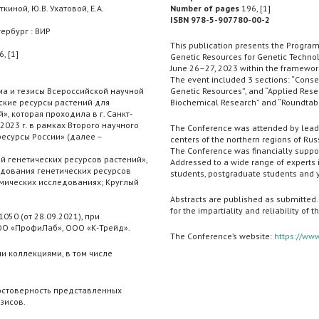
ткиной, Ю.В. Ухатовой, Е.А.
Number of pages
196, [1]
ISBN 978-5-907780-00-2
ербург : ВИР
This publication presents the Program 
, [1]
Genetic Resources for Genetic Technol
2
June 26–27, 2023 within the framework
The event included 3 sections: “Conser
а и тезисы Всероссийской научной
Genetic Resources”, and “Applied Rese
ские ресурсы растений для
Biochemical Research” and “Roundtable
», которая проходила в г. Санкт-
2023 г. в рамках Второго научного
The Conference was attended by leadi
есурсы России» (далее –
centers of the northern regions of Rus
The Conference was financially suppo
й генетических ресурсов растений»,
Addressed to a wide range of experts i
едования генетических ресурсов
students, postgraduate students and y
имических исследованиях; Круглый
Abstracts are published as submitted.
for the impartiality and reliability of 
50 (от 28.09.2021), при
ОО «ПрофиЛаб», ООО «К-Трейд».
The Conference’s website:
https://www
и коллекциями, в том числе
достоверность представленных
зисов.