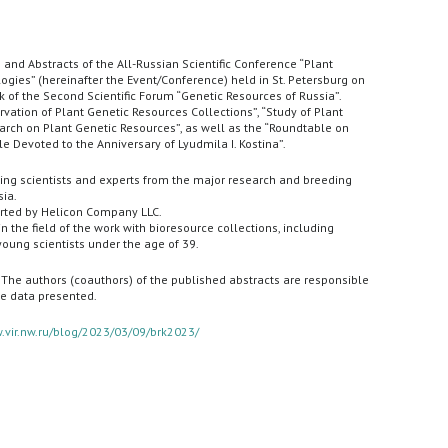
and Abstracts of the All-Russian Scientific Conference “Plant
ogies” (hereinafter the Event/Conference) held in St. Petersburg on
 of the Second Scientific Forum “Genetic Resources of Russia”.
vation of Plant Genetic Resources Collections”, “Study of Plant
arch on Plant Genetic Resources”, as well as the “Roundtable on
 Devoted to the Anniversary of Lyudmila I. Kostina”.
ng scientists and experts from the major research and breeding
sia.
rted by Helicon Company LLC.
n the field of the work with bioresource collections, including
oung scientists under the age of 39.
 The authors (coauthors) of the published abstracts are responsible
the data presented.
.vir.nw.ru/blog/2023/03/09/brk2023/