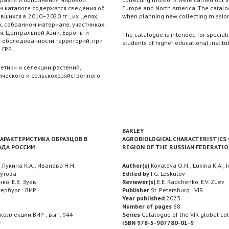
м каталоге содержатся сведения об
Europe and North America. The catalog
вшихся в 2010–2020 гг., их целях,
when planning new collecting mission
 собранном материале, участниках.
я, Центральной Азии, Европы и
The catalogue is intended for speciali
а обследованности территорий, при
students of higher educational institut
 ГРР.
етики и селекции растений,
ческого и сельскохозяйственного
BARLEY
АРАКТЕРИСТИКА ОБРАЗЦОВ В
AGROBIOLOGICAL CHARACTERISTICS
АДА РОССИИ
REGION OF THE RUSSIAN FEDERATI
 Лукина К.А., Иванова Н.Н.
Author(s)
Kovaleva O.N., Lukina K.A., 
кутова
Edited by
I.G. Loskutov
нко, Е.В. Зуев
Reviewer(s)
E.E. Radchenko, E.V. Zuev
ербург : ВИР
Publisher
St. Petersburg : VIR
Year published
2023
Number of pages
68
коллекции ВИР ; вып. 944
Series
Catalogue of the VIR global col
9
ISBN 978-5-907780-01-9