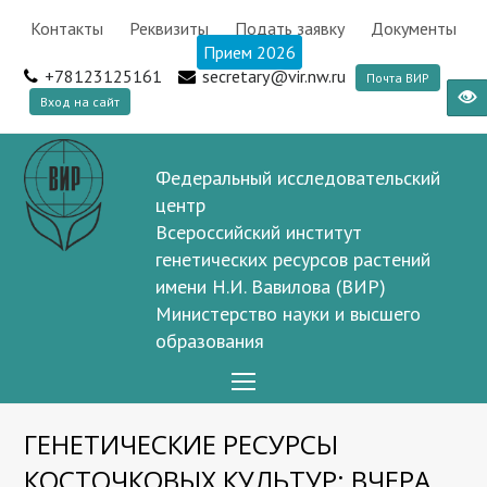
Контакты
Реквизиты
Подать заявку
Документы
Прием 2026
+78123125161
secretary@vir.nw.ru
Почта ВИР
Вход на сайт
Федеральный исследовательский
центр
Всероссийский институт
генетических ресурсов растений
имени Н.И. Вавилова (ВИР)
Министерство науки и высшего
образования
Open
Mobile
ГЕНЕТИЧЕСКИЕ РЕСУРСЫ
Menu
КОСТОЧКОВЫХ КУЛЬТУР: ВЧЕРА,