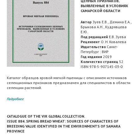
ЦЕННЫХ ПРИЗНАКОВ,
ВЫЯВЛЕННЫЕ В УСЛОВИЯХ
САМАРСКОЙ ОБЛАСТИ
Автор
Зуев Е.В., Демина Е.А.,
Брыкова А.Н., Кудрявцева
Е.Ю.
Под редакцией
Е.В. Зуева
Рецензент
О. Н. Ковалева
Издательство
Санкт-
Петербург : ВИР
Год издания
2019
Количество страниц
52
ISBN 978-5-907145-03-0
Каталог образцов яровой мягкой пшеницы с описанием источников
селекционных признаков предназначен для специалистов в области
селекции растений.
Подробнее
CATALOGUE OF THE VIR GLOBAL COLLECTION.
ISSUE 884. SPRING BREAD WHEAT: SOURCES OF CHARACTERS OF
BREEDING VALUE IDENTIFIED IN THE ENVIRONMENTS OF SAMARA
PROVINCE