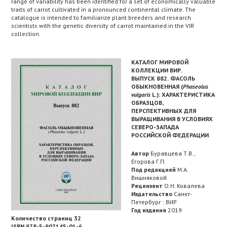
range of variability has been identified for a set of economically valuable
traits of carrot cultivated in a pronounced continental climate. The
catalogue is intended to familiarize plant breeders and research
scientists with the genetic diversity of carrot maintained in the VIR
collection.
КАТАЛОГ МИРОВОЙ
КОЛЛЕКЦИИ ВИР.
ВЫПУСК 882.
ФАСОЛЬ
ОБЫКНОВЕННАЯ (
Phaseolus
vulgaris
L.): ХАРАКТЕРИСТИКА
ОБРАЗЦОВ,
ПЕРСПЕКТИВНЫХ ДЛЯ
ВЫРАЩИВАНИЯ В УСЛОВИЯХ
СЕВЕРО-ЗАПАДА
РОССИЙСКОЙ ФЕДЕРАЦИИ
Автор
Буравцева Т.В.,
Егорова Г.П.
Под редакцией
М.А.
Вишняковой
Рецензент
О.Н. Ковалева
Издательство
Санкт-
Петербург : ВИР
Год издания
2019
Количество страниц
32
ISBN 978-5-907145-01-6