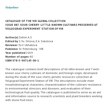
Подробнее
CATALOGUE OF THE VIR GLOBAL COLLECTION.
ISSUE 887. SOUR CHERRY: LITTLE-KNOWN CULTIVARS PRESERVED AT
VOLGOGRAD EXPERIMENT STATION OF VIR
Author(s)
Sidnin A.S.
Edited by
S.Yu. Orlova, E.A. Sokolova
Reviewer
Yu.V. Ukhatova
Publisher
St. Petersburg : VIR
Year published
2019
Number of pages
40
ISBN 978-5-907145-06-1
The catalogue contains brief descriptions of 66 little-known and 7 well-
known sour cherry cultivars of domestic and foreign origin, developed
during the study of the sour cherry genetic resources collection at
Volgograd Experiment Station of VIR. The descriptions include main
morphobiological characters, characterization of the cultivars’ resistance
to environmental stressors and diseases, and evaluation of their
technological fruit quality. The catalogue is published to serve as an aid
and information source to research scientists and plant breeders working
with stone-fruit trees.