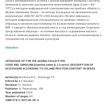
сухого обезжиренного остатка с использованием аппарата Сокслета,
применяя в качестве растворителя петролейный эфир (t кип = 40–
70°С) и методом инфракрасной спектрометрии на приборе «Matrix-1»
(Bruker, Германия), белка – по методу Кьельдаля на автоматическом
анализаторе «KJELTEC AUTO 1030 Analyzer» (Tecator, Швеция) и
методом инфракрасной спектрометрии на приборе «Matrix-1».
Образцы в каталоге расположены по возрастанию номера каталога
ВИР. У каждого образца указаны место и год репродукции. Отдельно
представлены образцы – источники высокого содержания масла и
белка в семенах рыжика. Каталог предназначен для селекционеров и
специалистов по масличным культурам.
Подробнее
CATALOGUE OF THE VIR GLOBAL COLLECTION.
ISSUE 886. CAMELINA (
Camelina sativa
(L.) Crantz): DESCRIPTION OF
ACCESSIONS ACCORDING TO OIL AND PROTEIN CONTENT IN SEEDS
Author(s)
Konʼkova N.G., Shelenga T.V.
Edited by
A.V. Konarev
Reviewer
V.I. Horeva
Publisher
St. Petersburg : VIR
Year published
2019
Number of pages
40
ISBN 978-5-907145-05-4