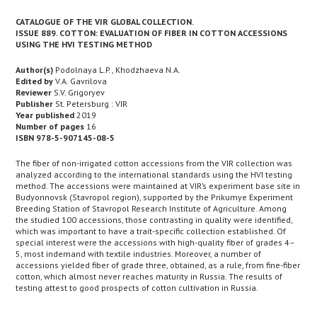
CATALOGUE OF THE VIR GLOBAL COLLECTION.
ISSUE 889. COTTON: EVALUATION OF FIBER IN COTTON ACCESSIONS
USING THE HVI TESTING METHOD
Author(s)
Podolnaya L.P., Khodzhaeva N.A.
Edited by
V.A. Gavrilova
Reviewer
S.V. Grigoryev
Publisher
St. Petersburg : VIR
Year published
2019
Number of pages
16
ISBN 978-5-907145-08-5
The fiber of non-irrigated cotton accessions from the VIR collection was
analyzed according to the international standards using the HVI testing
method. The accessions were maintained at VIR’s experiment base site in
Budyonnovsk (Stavropol region), supported by the Prikumye Experiment
Breeding Station of Stavropol Research Institute of Agriculture. Among
the studied 100 accessions, those contrasting in quality were identified,
which was important to have a trait-specific collection established. Of
special interest were the accessions with high-quality fiber of grades 4–
5, most indemand with textile industries. Moreover, a number of
accessions yielded fiber of grade three, obtained, as a rule, from fine-fiber
cotton, which almost never reaches maturity in Russia. The results of
testing attest to good prospects of cotton cultivation in Russia.