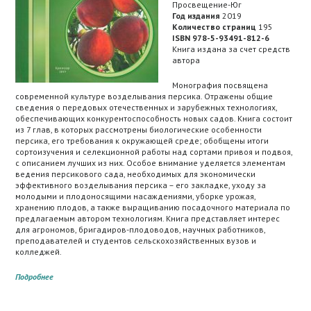
Просвещение-Юг
Год издания
2019
Количество страниц
195
ISBN 978-5-93491-812-6
Книга издана за счет средств
автора
Монография посвящена
современной культуре возделывания персика. Отражены общие
сведения о передовых отечественных и зарубежных технологиях,
обеспечивающих конкурентоспособность новых садов. Книга состоит
из 7 глав, в которых рассмотрены биологические особенности
персика, его требования к окружающей среде; обобщены итоги
сортоизучения и селекционной работы над сортами привоя и подвоя,
с описанием лучших из них. Особое внимание уделяется элементам
ведения персикового сада, необходимых для экономически
эффективного возделывания персика – его закладке, уходу за
молодыми и плодоносящими насаждениями, уборке урожая,
хранению плодов, а также выращиванию посадочного материала по
предлагаемым автором технологиям. Книга представляет интерес
для агрономов, бригадиров-плодоводов, научных работников,
преподавателей и студентов сельскохозяйственных вузов и
колледжей.
Подробнее