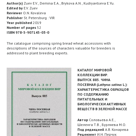
Author(s)
Zuev E.V., Demina E.A., Brykova A.N., Kudryavtseva E.Yu.
Edited by
E.V. Zuev
Reviewer
O.N. Kovaleva
Publisher
St. Petersburg : VIR
Year published
2019
Number of pages
52
ISBN 978-5-907145-03-0
The catalogue comprising spring bread wheat accessions with
descriptions of the sources of characters valuable for breeders is
addressed to plant breeding experts.
КАТАЛОГ МИРОВОЙ
КОЛЛЕКЦИИ ВИР.
ВЫПУСК 885.
ЧИНА
ПОСЕВНАЯ (
Lathyrus sativus
L.):
ХАРАКТЕРИСТИКА ОБРАЗЦОВ
ПО СОДЕРЖАНИЮ
ПИТАТЕЛЬНЫХ И
БИОЛОГИЧЕСКИ АКТИВНЫХ
ВЕЩЕСТВ В ЗЕЛЕНОЙ МАССЕ
Автор
Соловьева А.Е.,
Шеленга Т.В., Бурляева М.О.
Под редакцией
А.В. Конарева
Рецензент
И.Н. Перчук