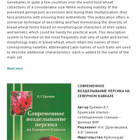
Genebanks in quite a few countries over the world hold wheat
collections of a considerable size. While restoring viability of the
preserved germplasm accessions and during their multiplication, they
face problems with ensuring their authenticity. This publication offers a
universal technique of describing and fast memorizing the diversity of
bread wheat forms based on morphological characters of their spikes
and kernels, which could be handy for practical work. This description
system is founded on the most frequently met sets of spike and kernel
morphology traits in bread wheat, which retain the names of their
corresponding varieties. Abbreviated Latin names of such traits are used
to describe additional characteristics: each is added to the name of the
main set.
Read more
СОВРЕМЕННОЕ
ВОЗДЕЛЫВАНИЕ ПЕРСИКА НА
СЕВЕРНОМ КАВКАЗЕ
Автор
Еремин В.Г.
Крымская опытно-
селекционная станция –
филиал ВИР
Рецензент
И.А. Драгавцева,
А.В. Смыков
Издательство
Краснодар :