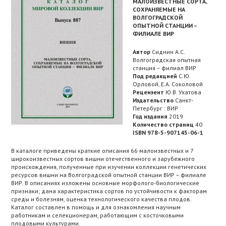
МАЛОИЗВЕСТНЫЕ СОРТА,
СОХРАНЯЕМЫЕ НА
ВОЛГОГРАДСКОЙ
ОПЫТНОЙ СТАНЦИИ –
ФИЛИАЛЕ ВИР
Автор
Сиднин А.С.
Волгоградская опытная
станция – филиал ВИР
Под редакцией
С.Ю.
Орловой, Е.А. Соколовой
Рецензент
Ю.В. Ухатова
Издательство
Санкт-
Петербург : ВИР
Год издания
2019
Количество страниц
40
ISBN 978-5-907145-06-1
В каталоге приведены краткие описания 66 малоизвестных и 7
широкоизвестных сортов вишни отечественного и зарубежного
происхождения, полученные при изучении коллекции генетических
ресурсов вишни на Волгоградской опытной станции ВИР – филиале
ВИР. В описаниях изложены основные морфолого-биологические
признаки; дана характеристика сортов по устойчивости к факторам
среды и болезням, оценка технологического качества плодов.
Каталог составлен в помощь и для ознакомления научным
работникам и селекционерам, работающим с косточковыми
плодовыми культурами.