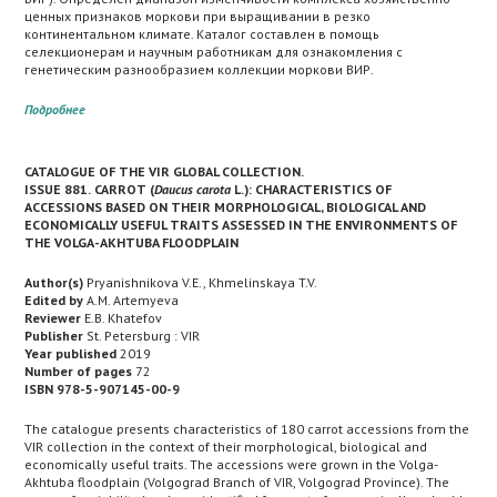
ценных признаков моркови при выращивании в резко
континентальном климате. Каталог составлен в помощь
селекционерам и научным работникам для ознакомления с
генетическим разнообразием коллекции моркови ВИР.
Подробнее
CATALOGUE OF THE VIR GLOBAL COLLECTION.
ISSUE 8
81
.
CARROT (
Daucus carota
L.): CHARACTERISTICS OF
ACCESSIONS BASED ON THEIR MORPHOLOGICAL, BIOLOGICAL AND
ECONOMICALLY USEFUL TRAITS ASSESSED IN THE ENVIRONMENTS OF
THE VOLGA-AKHTUBA FLOODPLAIN
Author(s)
Pryanishnikova V.E., Khmelinskaya T.V.
Edited by
A.M. Artemyeva
Reviewer
E.B. Khatefov
Publisher
St. Petersburg : VIR
Year published
2019
Number of pages
72
ISBN 978-5-907145-00-9
The catalogue presents characteristics of 180 carrot accessions from the
VIR collection in the context of their morphological, biological and
economically useful traits. The accessions were grown in the Volga-
Akhtuba floodplain (Volgograd Branch of VIR, Volgograd Province). The