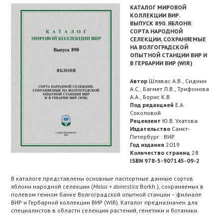
КАТАЛОГ МИРОВОЙ
КОЛЛЕКЦИИ ВИР.
ВЫПУСК 890. ЯБЛОНЯ:
СОРТА НАРОДНОЙ
СЕЛЕКЦИИ, СОХРАНЯЕМЫЕ
НА ВОЛГОГРАДСКОЙ
ОПЫТНОЙ СТАНЦИИ ВИР И
В ГЕРБАРИИ ВИР (WIR)
Автор
Шлявас А.В., Сиднин
А.С., Багмет Л.В., Трифoнова
А.А., Борис К.В.
Под редакцией
Е.А.
Соколовой
Рецензент
Ю.В. Ухатова
Издательство
Санкт-
Петербург : ВИР
Год издания
2019
Количество страниц
28
ISBN 978-5-907145-09-2
В каталоге представлены основные паспортные данные сортов
яблони народной селекции (
Malus
×
domestica
Borkh.), сохраняемых в
полевом генном банке Волгоградской опытной станции – филиале
ВИР и Гербарной коллекции ВИР (WIR). Каталог предназначен для
специалистов в области селекции растений, генетики и ботаники.