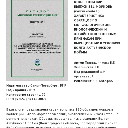
КОЛЛЕКЦИИ ВИР.
ВЫПУСК 881. МОРКОВЬ
(
Daucus carota
L.):
ХАРАКТЕРИСТИКА
ОБРАЗЦОВ ПО
МОРФОЛОГИЧЕСКИМ,
БИОЛОГИЧЕСКИМ И
ХОЗЯЙСТВЕННО ЦЕННЫМ
ПРИЗНАКАМ ПРИ
ВЫРАЩИВАНИИ В УСЛОВИЯХ
ВОЛГО-АХТУБИНСКОЙ
ПОЙМЫ
Автор
Прянишникова В.Е.,
Хмелинская Т.В.
Под редакцией
А.М.
Артемьевой
Рецензент
Э.Б. Хатефов
Издательство
Санкт-Петербург : ВИР
Год издания
2019
Количество страниц
72
ISBN 978-5-907145-00-9
В каталоге представлена характеристика 180 образцов моркови
коллекции ВИР по морфологическим, биологическим и хозяйственно
ценным признакам. Образцы выращивались в условиях Волго-
Ахтубинской поймы (Волгоградская область, Волгоградский филиал
ВИР). Определен диапазон изменчивости комплекса хозяйственно