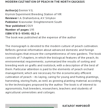
MODERN CULTIVATION OF PEACH IN THE NORTH CAUCASUS
Author(s)
Eremin V.G.
Krymsk Experiment Breeding Station of VIR
Reviewer
I.A. Drahavtseva, A.V. Smykov
Publisher
Krasnodar: Enlightenment-South
Year published
2019
Number of pages
195
ISBN 978-5-93491-812-6
The book was published at the expense of the author
The monograph is devoted to the modern culture of peach cultivation.
Reflects general information about advanced domestic and foreign
technologies that ensure the competitiveness of new gardens. The book
consists of 7 chapters, in which the biological features of the peach, its
environmental requirements; summarized the results of sorting and
breeding work on grafts and rootstock, with a description of the best of
them. Particular attention is paid to the elements of peach orchard
management, which are necessary for the economically efficient
cultivation of peach – its laying, caring for young and fruiting plantings,
harvesting, storing fruits, as well as growing planting material according
to the technologies proposed by the author. The book is of interest to
agronomists, fruit breeders, researchers, teachers and students of
agricultural universities and colleges.
КАТАЛОГ МИРОВОЙ