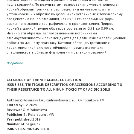
исследований». По результатам тестирования с учетом прироста
корней образцы тритикале распределены на четыре группы
устойчивости. 23 образца выделены как устойчивые к токсическому
воздействию ионов алюминия, из них 13 гексаплоидных форм
различного эколого-географического происхождения. Прирост
корней в данной группе образцов составил от 0,51 до 0,99 см.
Именно эти образцы являются ценными источниками
алюмоустойчивости и рекомендуются для дальнейшей селекционной
работы по данному признаку. Каталог образцов тритикале с
характеристикой алюмоустойчивости предназначен для
специалистов в области физиологии и селекции растений.
Подробнее
CATALOGUE OF THE VIR GLOBAL COLLECTION.
ISSUE 888. TRITICALE: DESCRIPTION OF ACCESSIONS ACCORDING TO
THEIR RESISTANCE TO ALUMINUM TOXICITY OF ACIDIC SOILS
Author(s)
Kosareva I.A., Kudryavtseva E.Yu., Okhotnikova T.V.
Edited by
E.V. Zuev
Reviewer
O. V. Yakovleva
Publisher
St. Petersburg : VIR
Year published
2019
Number of pages
32
ISBN 978-5-907145- 07-8