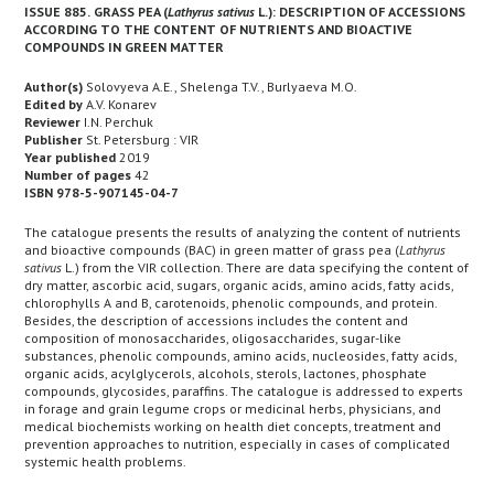
ISSUE 885.
GRASS PEA (
Lathyrus sativus
L.): DESCRIPTION OF ACCESSIONS
ACCORDING TO THE CONTENT OF NUTRIENTS AND BIOACTIVE
COMPOUNDS IN GREEN MATTER
Author(s)
Solovyeva A.E., Shelenga T.V., Burlyaeva M.O.
Edited by
A.V. Konarev
Reviewer
I.N. Perchuk
Publisher
St. Petersburg : VIR
Year published
2019
Number of pages
42
ISBN 978-5-907145-04-7
The catalogue presents the results of analyzing the content of nutrients
and bioactive compounds (BAC) in green matter of grass pea (
Lathyrus
sativus
L.) from the VIR collection. There are data specifying the content of
dry matter, ascorbic acid, sugars, organic acids, amino acids, fatty acids,
chlorophylls A and B, carotenoids, phenolic compounds, and protein.
Besides, the description of accessions includes the content and
composition of monosaccharides, oligosaccharides, sugar-like
substances, phenolic compounds, amino acids, nucleosides, fatty acids,
organic acids, acylglycerols, alcohols, sterols, lactones, phosphate
compounds, glycosides, paraffins. The catalogue is addressed to experts
in forage and grain legume crops or medicinal herbs, physicians, and
medical biochemists working on health diet concepts, treatment and
prevention approaches to nutrition, especially in cases of complicated
systemic health problems.