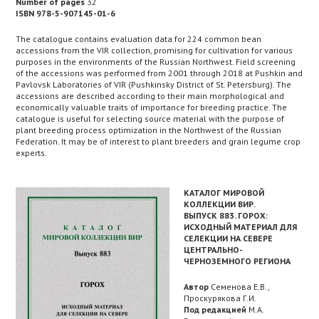
Number of pages
32
ISBN 978-5-907145-01-6
The catalogue contains evaluation data for 224 common bean
accessions from the VIR collection, promising for cultivation for various
purposes in the environments of the Russian Northwest. Field screening
of the accessions was performed from 2001 through 2018 at Pushkin and
Pavlovsk Laboratories of VIR (Pushkinsky District of St. Petersburg). The
accessions are described according to their main morphological and
economically valuable traits of importance for breeding practice. The
catalogue is useful for selecting source material with the purpose of
plant breeding process optimization in the Northwest of the Russian
Federation. It may be of interest to plant breeders and grain legume crop
experts.
КАТАЛОГ МИРОВОЙ
КОЛЛЕКЦИИ ВИР.
ВЫПУСК 883. ГОРОХ:
ИСХОДНЫЙ МАТЕРИАЛ ДЛЯ
СЕЛЕКЦИИ НА СЕВЕРЕ
ЦЕНТРАЛЬНО-
ЧЕРНОЗЕМНОГО РЕГИОНА
Автор
Семенова Е.В.,
Проскурякова Г.И.
Под редакцией
М.А.