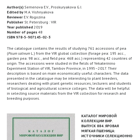
Author(s)
Semenova E.V., Proskuryakova G.I.
Edited by
M.A. Vishnyakova
Reviewer
E.V. Rogozina
Publisher
St. Petersburg : VIR
Year published
2019
Number of pages
48
ISBN 978-5-907145-02-3
The catalogue contains the results of studying 761 accessions of pea
(
Pisum sativum
L.) from the VIR global collection (forage pea: 195 acc.,
garden pea: 98 acc., and field pea: 468 acc.) representing 42 countries of
origin. The accessions were studied in the fields of Yekaterinino
Experiment Station of VIR, Tambov Province, in 1995–2017. Their
description is based on main economically useful characters. The data
presented in the catalogue may be interesting to plant breeders,
researchers dealing with plant genetic resources, lecturers and students
of biological and agricultural science colleges. The data will be helpful
in selecting source materials from the VIR collection for research and
breeding purposes.
КАТАЛОГ МИРОВОЙ
КОЛЛЕКЦИИ ВИР.
ВЫПУСК 884. ЯРОВАЯ
МЯГКАЯ ПШЕНИЦА:
ИСТОЧНИКИ СЕЛЕКЦИОННО