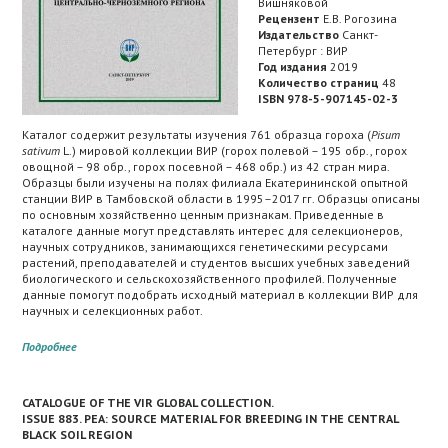
Вишняковой
Рецензент
Е.В. Рогозина
Издательство
Санкт-
Петербург : ВИР
Год издания
2019
Количество страниц
48
ISBN 978-5-907145-02-3
Каталог содержит результаты изучения 761 образца гороха (
Pisum
sativum
L.) мировой коллекции ВИР (горох полевой – 195 обр., горох
овощной – 98 обр., горох посевной – 468 обр.) из 42 стран мира.
Образцы были изучены на полях филиала Екатерининской опытной
станции ВИР в Тамбовской области в 1995–2017 гг. Образцы описаны
по основным хозяйственно ценным признакам. Приведенные в
каталоге данные могут представлять интерес для селекционеров,
научных сотрудников, занимающихся генетическими ресурсами
растений, преподавателей и студентов высших учебных заведений
биологического и сельскохозяйственного профилей. Полученные
данные помогут подобрать исходный материал в коллекции ВИР для
научных и селекционных работ.
Подробнее
CATALOGUE OF THE VIR GLOBAL COLLECTION.
ISSUE 883. PEA: SOURCE MATERIAL FOR BREEDING IN THE CENTRAL
BLACK SOIL REGION