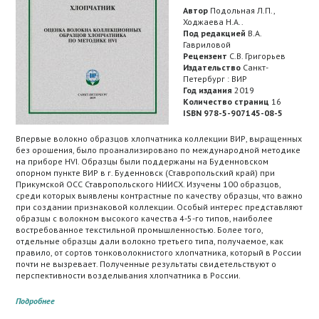
Автор
Подольная Л.П.,
Ходжаева Н.А..
Под редакцией
В.А.
Гавриловой
Рецензент
С.В. Григорьев
Издательство
Санкт-
Петербург : ВИР
Год издания
2019
Количество страниц
16
ISBN 978-5-907145-08-5
Впервые волокно образцов хлопчатника коллекции ВИР, выращенных
без орошения, было проанализировано по международной методике
на приборе HVI. Образцы были поддержаны на Буденновском
опорном пункте ВИР в г. Буденновск (Ставропольский край) при
Прикумской ОСС Ставропольского НИИСХ. Изучены 100 образцов,
среди которых выявлены контрастные по качеству образцы, что важно
при создании признаковой коллекции. Особый интерес представляют
образцы с волокном высокого качества 4-5-го типов, наиболее
востребованное текстильной промышленностью. Более того,
отдельные образцы дали волокно третьего типа, получаемое, как
правило, от сортов тонковолокнистого хлопчатника, который в России
почти не вызревает. Полученные результаты свидетельствуют о
перспективности возделывания хлопчатника в России.
Подробнее