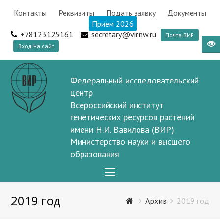
Контакты
Реквизиты
Подать заявку
Документы
Прием 2026
+78123125161
secretary@vir.nw.ru
Почта ВИР
Вход на сайт
Федеральный исследовательский
центр
Всероссийский институт
генетических ресурсов растений
имени Н.И. Вавилова (ВИР)
Министерство науки и высшего
образования
Open
Mobile
2019 год
Menu
Архив
2019 год