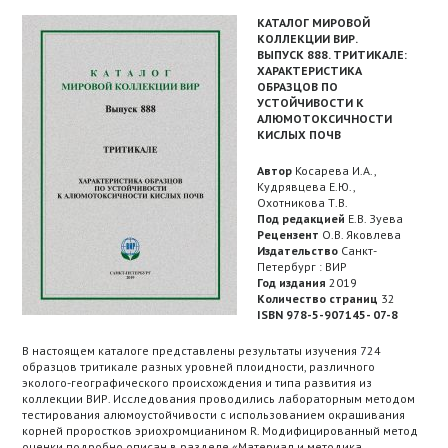
КАТАЛОГ МИРОВОЙ
КОЛЛЕКЦИИ ВИР.
ВЫПУСК 888. ТРИТИКАЛЕ:
ХАРАКТЕРИСТИКА
ОБРАЗЦОВ ПО
УСТОЙЧИВОСТИ К
АЛЮМОТОКСИЧНОСТИ
КИСЛЫХ ПОЧВ
Автор
Косарева И.А.,
Кудрявцева Е.Ю.,
Охотникова Т.В.
Под редакцией
Е.В. Зуева
Рецензент
О.В. Яковлева
Издательство
Санкт-
Петербург : ВИР
Год издания
2019
Количество страниц
32
ISBN 978-5-907145- 07-8
В настоящем каталоге представлены результаты изучения 724
образцов тритикале разных уровней плоидности, различного
эколого-географического происхождения и типа развития из
коллекции ВИР. Исследования проводились лабораторным методом
тестирования алюмоустойчивости с использованием окрашивания
корней проростков эриохромцианином R. Модифицированный метод
оценки подробно описан в разделе «Материал и методика