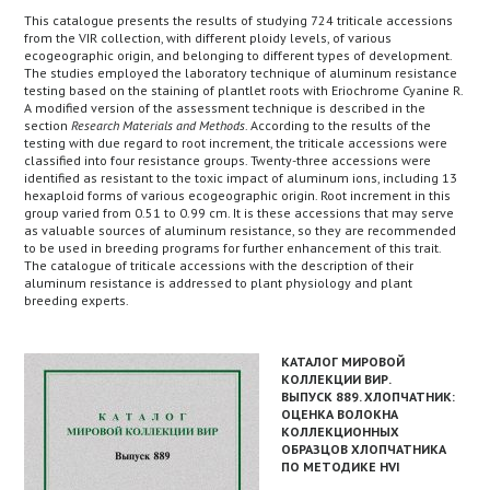
This catalogue presents the results of studying 724 triticale accessions
from the VIR collection, with different ploidy levels, of various
ecogeographic origin, and belonging to different types of development.
The studies employed the laboratory technique of aluminum resistance
testing based on the staining of plantlet roots with Eriochrome Cyanine R.
A modified version of the assessment technique is described in the
section
Research Materials and Methods
. According to the results of the
testing with due regard to root increment, the triticale accessions were
classified into four resistance groups. Twenty-three accessions were
identified as resistant to the toxic impact of aluminum ions, including 13
hexaploid forms of various ecogeographic origin. Root increment in this
group varied from 0.51 to 0.99 cm. It is these accessions that may serve
as valuable sources of aluminum resistance, so they are recommended
to be used in breeding programs for further enhancement of this trait.
The catalogue of triticale accessions with the description of their
aluminum resistance is addressed to plant physiology and plant
breeding experts.
КАТАЛОГ МИРОВОЙ
КОЛЛЕКЦИИ ВИР.
ВЫПУСК 889. ХЛОПЧАТНИК:
ОЦЕНКА ВОЛОКНА
КОЛЛЕКЦИОННЫХ
ОБРАЗЦОВ ХЛОПЧАТНИКА
ПО МЕТОДИКЕ HVI