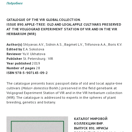
Подробнее
CATALOGUE OF THE VIR GLOBAL COLLECTION.
ISSUE 890. APPLE-TREE: OLD AND LOCAL APPLE CULTIVARS PRESERVED
AT THE VOLGOGRAD EXPERIMENT STATION OF VIR AND IN THE VIR
HERBARIUM (WIR)
Author(s)
Shlyavas A.V., Sidnin A.S., Bagmet L.V., Trifonova A.A., Boris K.V.
Edited by
E.A. Sokolova
Reviewer
Yu.V. Ukhatova
Publisher
St. Petersburg : VIR
Year published
2019
Number of pages
28
ISBN 978-5-907145-09-2
The catalogue presents basic passport data of old and local apple-tree
cultivars (
Malus
×
domestica
Borkh.) preserved in the field genebank at
Volgograd Experiment Station of VIR and in the VIR herbarium collection
(WIR). The catalogue is addressed to experts in the spheres of plant
breeding, genetics and botany.
КАТАЛОГ МИРОВОЙ
КОЛЛЕКЦИИ ВИР.
ВЫПУСК 891. ИРИСЫ