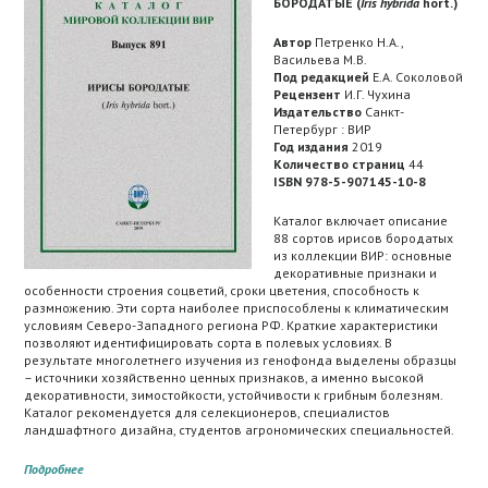
БОРОДАТЫЕ (
Iris hybrida
hort.)
Автор
Петренко Н.А.,
Васильева М.В.
Под редакцией
Е.А. Соколовой
Рецензент
И.Г. Чухина
Издательство
Санкт-
Петербург : ВИР
Год издания
2019
Количество страниц
44
ISBN 978-5-907145-10-8
Каталог включает описание
88 сортов ирисов бородатых
из коллекции ВИР: основные
декоративные признаки и
особенности строения соцветий, сроки цветения, способность к
размножению. Эти сорта наиболее приспособлены к климатическим
условиям Северо-Западного региона РФ. Краткие характеристики
позволяют идентифицировать сорта в полевых условиях. В
результате многолетнего изучения из генофонда выделены образцы
– источники хозяйственно ценных признаков, а именно высокой
декоративности, зимостойкости, устойчивости к грибным болезням.
Каталог рекомендуется для селекционеров, специалистов
ландшафтного дизайна, студентов агрономических специальностей.
Подробнее