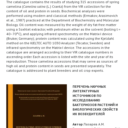
The catalogue contains the results of studying 315 accessions of spring
camelina (
Camelina sativa
(L.) Crantz) from the VIR collection for the
content of oil and protein in seeds. Biochemical analyses were
performed using modern and classical methods (Ermakov, Arasimovich
et al., 1987) practiced at the Department of Biochemistry and Molecular
Biology. Oil content was measured by the weight of dry fat-free matter
using a Soxhlet extractor, with petroleum ether as the solvent (boiling t =
40–70°С), and applying infrared spectrometry on the Matrix-I device
(Bruker, Germany); protein content was calculated using the Kjeldahl
method on the KJELTEC AUTO 1030 Analyzer (Tecator, Sweden) and
infrared spectrometry on the Matrix-I device. The accessions in the
catalogue are arranged according to their VIR catalogue numbers in
ascending order. Each accession is listed with the site and year of its
reproduction. Those camelina accessions that may serve as sources of
high oil and protein content in seeds are presented separately. The
catalogue is addressed to plant breeders and oil crop experts.
ПЕРЕЧЕНЬ НАУЧНЫХ
ЛИТЕРАТУРНЫХ
ИСТОЧНИКОВ ПО
ИССЛЕДОВАНИЮ
БАКТЕРИОЗОВ РАСТЕНИЙ И
БИОЛОГИЧЕСКИХ СВОЙСТВ
ИХ ВОЗБУДИТЕЛЕЙ
Автор
Лазарев А.М.