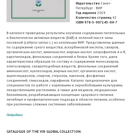
Издательство
Санкт-
Петербург : ВИР
Год издания
2019
Количество страниц
42
ISBN 978-5-907145-04-7
В каталоге приведены результаты изучения содержания питательных
и биологически активных веществ (БАВ) в зеленой массе чины
посевной (
Lathyrus sativus
L.) из коллекции ВИР. Представлены данные
по содержанию сухого вещества, аскорбиновой кислоты, сахаров,
органических кислот, аминокислот, жирных кислот, хлорофиллов А и В,
каротиноидов, фенольных соединений и белка. Кроме того, дана
характеристика образцов по составу и содержанию моносахаров,
олигосахаров, сахароподобных веществ, фенольных соединений
аминокислот, нуклеозидов, жирных кислот, органических кислот,
ацилглицеролов, спиртов, стеролов, лактонов, фосфатных
соединений, гликозидов, парафинов. Каталог предназначен для
специалистов по работе с кормовыми и зернобобовыми культурами,
лекарственными растениями, а также для медиков, медицинских
биохимиков, разрабатывающих концепции здорового питания,
лечебные и профилактические подходы в области питания, особенно
при различных сложных системных заболеваниях.
Подробнее
CATALOGUE OF THE VIR GLOBAL COLLECTION.