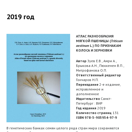
2019 год
АТЛАС РАЗНООБРАЗИЯ
МЯГКОЙ ПШЕНИЦЫ (
Triticum
aestivum
L.) ПО ПРИЗНАКАМ
КОЛОСА И ЗЕРНОВКИ
Автор
Зуев Е.В., Амри А.,
Брыкова А.Н., Пюккенен В.П.,
Митрофанова О.П.
Ответственный редактор
Гончаров Н.П.
Переиздание
2-е издание,
исправленное и
дополненное
Издательство
Санкт-
Петербург : ВИР
Год издания
2019
Количество страниц
131
ISBN 978-5-905954-97-9
В генетических банках семян целого ряда стран мира сохраняются