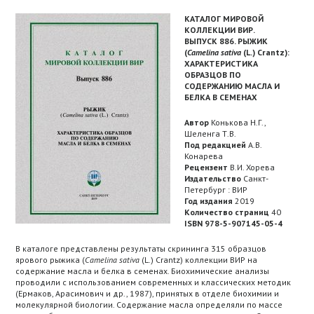
КАТАЛОГ МИРОВОЙ
КОЛЛЕКЦИИ ВИР.
ВЫПУСК 886. РЫЖИК
(
Camelina
sativa
(
L
.)
Crantz
):
ХАРАКТЕРИСТИКА
ОБРАЗЦОВ ПО
СОДЕРЖАНИЮ МАСЛА И
БЕЛКА В СЕМЕНАХ
Автор
Конькова Н.Г.,
Шеленга Т.В.
Под редакцией
А.В.
Конарева
Рецензент
В.И. Хорева
Издательство
Санкт-
Петербург : ВИР
Год издания
2019
Количество страниц
40
ISBN 978-5-907145-05-4
В каталоге представлены результаты скрининга 315 образцов
ярового рыжика (
Camelina
sativa
(L.) Crantz) коллекции ВИР на
содержание масла и белка в семенах. Биохимические анализы
проводили с использованием современных и классических методик
(Ермаков, Арасимович и др., 1987), принятых в отделе биохимии и
молекулярной биологии. Содержание масла определяли по массе