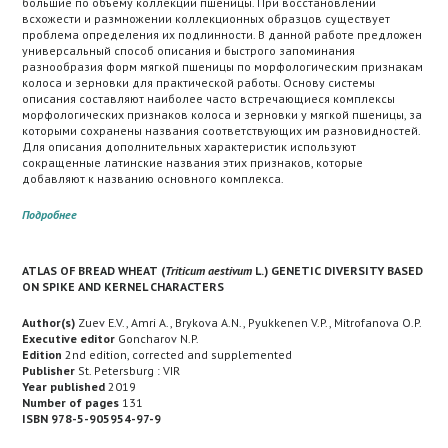
большие по объему коллекции пшеницы. При восстановлении
всхожести и размножении коллекционных образцов существует
проблема определения их подлинности. В данной работе предложен
универсальный способ описания и быстрого запоминания
разнообразия форм мягкой пшеницы по морфологическим признакам
колоса и зерновки для практической работы. Основу системы
описания составляют наиболее часто встречающиеся комплексы
морфологических признаков колоса и зерновки у мягкой пшеницы, за
которыми сохранены названия соответствующих им разновидностей.
Для описания дополнительных характеристик используют
сокращенные латинские названия этих признаков, которые
добавляют к названию основного комплекса.
Подробнее
ATLAS OF BREAD WHEAT (
Triticum aestivum
L.) GENETIC DIVERSITY BASED
ON SPIKE AND KERNEL CHARACTERS
Author(s)
Zuev E.V., Amri A., Brykova A.N., Pyukkenen V.P., Mitrofanova O.P.
Executive editor
Goncharov N.P.
Edition
2nd edition, corrected and supplemented
Publisher
St. Petersburg : VIR
Year published
2019
Number of pages
131
ISBN 978-5-905954-97-9