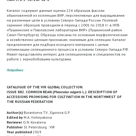
Каталог содержит данные оценки 224 образцов фасоли
обыкновенной из коллекции ВИР, перспективных для выращивания
на различные цели в условиях Северо-Запада России. Полевой
скрининг образцов проводили в период с 2001 по 2018 гг. в НПБ
«Пушкинские и Павловские лаборатории ВИР» (Пушкинский район
Санкт-Петербурга). Образцы описаны по основным морфологическим
и хозяйственно ценным признакам, значимым для селекции. Каталог
предназначен для подбора исходного материала с целью
оптимизации селекционного процесса в условиях Северо-Запада РФ.
Может представлять интерес для селекционеров и специалистов по
работе с зернобобовыми культурами.
Подробнее
CATALOGUE OF THE VIR GLOBAL COLLECTION.
ISSUE 882.
COMMON BEAN (
Phaseolus vulgaris
L.): DESCRIPTION OF
ACCESSIONS PROMISING FOR CULTIVATION IN THE NORTHWEST OF
THE RUSSIAN FEDERATION
Author(s)
Buravtseva T.V., Egorova G.P.
Edited by
M.A. Vishnyakova
Reviewer
O.N. Kovaleva
Publisher
St. Petersburg : VIR
Year published
2019