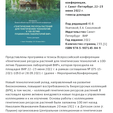
конференции,
г. Санкт-Петербург, 22–23
июня 2022 г.
тезисы докладов
Под редакцией
Ю.В.
Ухатовой, Е.А. Соколовой
Издательство
Санкт-
Петербург : ВИР
Год издания
2022
Количество страниц
233, [1]
ISBN 978-5-907145-84-9
Представлены программа и тезисы Всероссийской конференции
«Генетические ресурсы растений для генетических технологий: к 100-
летию Пушкинских лабораторий ВИР», которая проходила на
площадке ВИР 22–23 июня 2022 г. в рамках соглашения № 075-15-
2021-1050 от 28.09.2021 г. (далее – Мероприятие/Конференция).
Новый технологический уклад, направленный на развитие
биоэкономики, повышает востребованность биоресурсных коллекций
(БРК), в том числе, – коллекций генетических ресурсов растений. В
настоящее время активно внедряются новые подходы к управлению
коллекциями и к их изучению. Основы работы с коллекциями
генетических ресурсов растений были заложены 100 лет назад
Николаем Ивановичем Вавиловым. 20 мая 1922 г. в Детском селе (г.
Пушкин) организована Центральная селекционная и генетическая