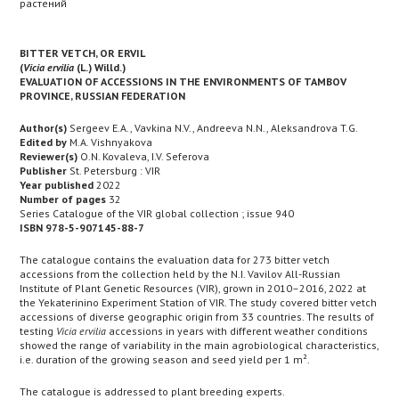
растений
BITTER VETCH, OR ERVIL
(
Vicia ervilia
(L.) Willd.)
EVALUATION OF ACCESSIONS IN THE ENVIRONMENTS OF TAMBOV
PROVINCE, RUSSIAN FEDERATION
Author(s)
Sergeev E.A., Vavkina N.V., Andreeva N.N., Aleksandrova T.G.
Edited by
M.A. Vishnyakova
Reviewer(s)
O.N. Kovaleva, I.V. Seferova
Publisher
St. Petersburg : VIR
Year published
2022
Number of pages
32
Series Catalogue of the VIR global collection ; issue 940
ISBN 978-5-907145-88-7
The catalogue contains the evaluation data for 273 bitter vetch
accessions from the collection held by the N.I. Vavilov All-Russian
Institute of Plant Genetic Resources (VIR), grown in 2010–2016, 2022 at
the Yekaterinino Experiment Station of VIR. The study covered bitter vetch
accessions of diverse geographic origin from 33 countries. The results of
testing
Vicia ervilia
accessions in years with different weather conditions
showed the range of variability in the main agrobiological characteristics,
i.e. duration of the growing season and seed yield per 1 m².
The catalogue is addressed to plant breeding experts.