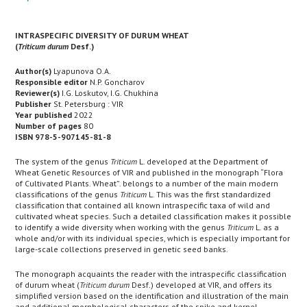
INTRASPECIFIC DIVERSITY OF DURUM WHEAT
(
Triticum durum
Desf.)
Author(s)
Lyapunova O.A.
Responsible editor
N.P. Goncharov
Reviewer(s)
I.G. Loskutov, I.G. Chukhina
Publisher
St. Petersburg : VIR
Year published
2022
Number of pages
80
ISBN 978-5-907145-81-8
The system of the genus
Triticum
L. developed at the Department of
Wheat Genetic Resources of VIR and published in the monograph “Flora
of Cultivated Plants. Wheat”. belongs to a number of the main modern
classifications of the genus
Triticum
L. This was the first standardized
classification that contained all known intraspecific taxa of wild and
cultivated wheat species. Such a detailed classification makes it possible
to identify a wide diversity when working with the genus
Triticum
L. as a
whole and/or with its individual species, which is especially important for
large-scale collections preserved in genetic seed banks.
The monograph acquaints the reader with the intraspecific classification
of durum wheat (
Triticum durum
Desf.) developed at VIR, and offers its
simplified version based on the identification and illustration of the main
and additional morphological characters of the spike and kernel.