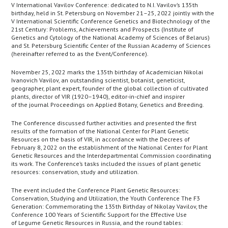
V International Vavilov Conference: dedicated to N.I. Vavilov’s 135th
birthday, held in St. Petersburg on November 21–25, 2022 jointly with the
V International Scientific Conference Genetics and Biotechnology of the
21st Century: Problems, Achievements and Prospects (Institute of
Genetics and Cytology of the National Academy of Sciences of Belarus)
and St. Petersburg Scientific Center of the Russian Academy of Sciences
(hereinafter referred to as the Event/Conference).
November 25, 2022 marks the 135th birthday of Academician Nikolai
Ivanovich Vavilov, an outstanding scientist, botanist, geneticist,
geographer, plant expert, founder of the global collection of cultivated
plants, director of VIR (1920–1940), editor-in-chief and inspirer
of the journal Proceedings on Applied Botany, Genetics and Breeding.
The Conference discussed further activities and presented the first
results of the formation of the National Center for Plant Genetic
Resources on the basis of VIR, in accordance with the Decrees of
February 8, 2022 on the establishment of the National Center for Plant
Genetic Resources and the Interdepartmental Commission coordinating
its work. The Conference’s tasks included the issues of plant genetic
resources: conservation, study and utilization.
The event included the Conference Plant Genetic Resources:
Conservation, Studying and Utilization, the Youth Conference The F3
Generation: Commemorating the 135th Birthday of Nikolay Vavilov, the
Conference 100 Years of Scientific Support for the Effective Use
of Legume Genetic Resources in Russia, and the round tables: