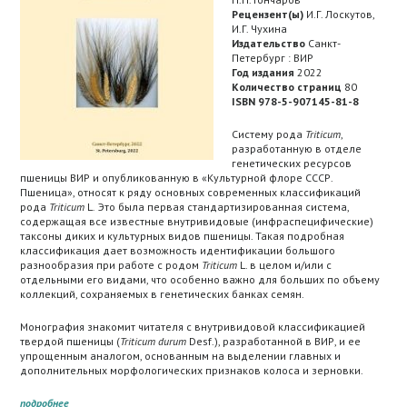
Рецензент(ы)
И.Г. Лоскутов,
И.Г. Чухина
Издательство
Санкт-
Петербург : ВИР
Год издания
2022
Количество страниц
80
ISBN 978-5-907145-81-8
Систему рода
Triticum
,
разработанную в отделе
генетических ресурсов
пшеницы ВИР и опубликованную в «Культурной флоре СССР.
Пшеница», относят к ряду основных современных классификаций
рода
Triticum
L
.
Это была первая стандартизированная система,
содержащая все известные внутривидовые (инфраспецифические)
таксоны диких и культурных видов пшеницы. Такая подробная
классификация дает возможность идентификации большого
разнообразия при работе с родом
Triticum
L. в целом и/или с
отдельными его видами, что особенно важно для больших по объему
коллекций, сохраняемых в генетических банках семян.
Монография знакомит читателя с внутривидовой классификацией
твердой пшеницы (
Triticum durum
Desf.), разработанной в ВИР, и ее
упрощенным аналогом, основанным на выделении главных и
дополнительных морфологических признаков колоса и зерновки.
подробнее