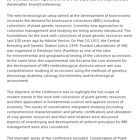
(hereinafter: Event/Conference).
The new technological setup aimed at the development of bioeconomy
increases the demand for bioresource collections (BRC), including
collections of plant genetic resources. Currently, new approaches to
collection management and studying are being actively introduced. The
foundations for the work with collections of plant genetic resources were
laid 100 years ago by Nikolai Vavilov. On May 20, 1922, the Central
Breeding and Genetic Station (since 1939: Pushkin Laboratories of VIR)
was organized in Detskoye Selo (Pushkin) as one of the sites
for environmental and geographical testing of the collection accessions.
At the same time, this experimental site became the core element for
the development of VIR’s methodological divisions whose aim was
comprehensive studying of accessions using the methods of genetics,
physiology, anatomy, cytology, biochemistry, and technological
assessment.
The objective of the Conference was to highlight the full scope of
modern trends in the work with collections of plant genetic resources
and their application in fundamental science and applied sectors of
economy. The issues of conservation, integrated studying (including
comprehensive characterization and genetic certification) and utilization
of crop genetic resources and their wild relatives were discussed.
Aspects of inventorying and development of uniform principles for BRC
management were also considered.
The thematic areas of the Conference included: Conservation of Plant