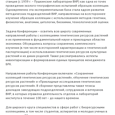
станция (с 1939 г. – Пушкинские лаборатории ВИР) как одна из точек
проведения эколого-географических испытаний образцов коллекции.
Одновременно эта экспериментальная база стала ядром развития
методических подразделений ВИР, направленных на всестороннее
изучение образцов коллекции с использованием методов генетики,
физиологии, анатомии, цитологии, биохимии, технологической оценки.
Задача Конференции – осветить всю широту современных
направлений работы с коллекциями генетических ресурсов растений
и их применения в фундаментальной науке и прикладных областях
экономики. Обсуждались вопросы сохранения, комплексного
изучения (в том числе всесторонней характеризации и генетической
паспортизации) и использования генетических ресурсов культурных
растений и их диких родичей. Также рассматривались аспекты
инвентаризации и формирования единых принципов менеджмента
БРК.
Направления работы Конференции включали: «Сохранение
коллекций генетических ресурсов растений», «Изучение генетических
ресурсов растений» и «Прикладные исследования генетических
ресурсов растений». В сборнике представлены также тезисы
докладов заведующих подразделений, сотрудников и ветеранов
ВИР, в которых отражена деятельность отделов и лабораторий
института в течение 100 лет – до нашего времени.
Для широкого круга специалистов в сфере работ с биоресурсными
коллекциями, в том числе студентов, аспирантов и молодых ученых в