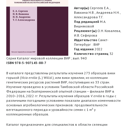
Автор(ы)
Сергеев Е.А.,
Вавкина Н.В., Андреева Н.Н.,
Александрова T.Г.
Под редакцией
М.А.
Вишняковой
Рецензент(ы)
О.Н. Ковалева,
И.В. Сеферова
Издательство
Санкт-
Петербург : ВИР
Год издания
2022
Количество страниц
32
Серия Каталог мировой коллекции ВИР ; вып. 940
ISBN 978-5-907145-88-7
В каталоге представлены результаты изучения 273 образцов вики
горькой (
Vicia ervilia
(L.) Willd.), или вики эрвилии, из коллекции
генетических ресурсов растений ВИР, поступивших из 33 стран.
Изучение проведено в условиях Тамбовской области Российской
Федерации на Екатерининской опытной станции – филиале ВИР в
2010–2016, 2022 гг. Результаты изучения образцов
V. ervilia
в годы с
различными погодными условиями показали диапазон изменчивости
основных агробиологических признаков: продолжительности
вегетационного периода и урожайности семян с 1 м² у
коллекционных образцов.
Каталог предназначен для специалистов в области селекции