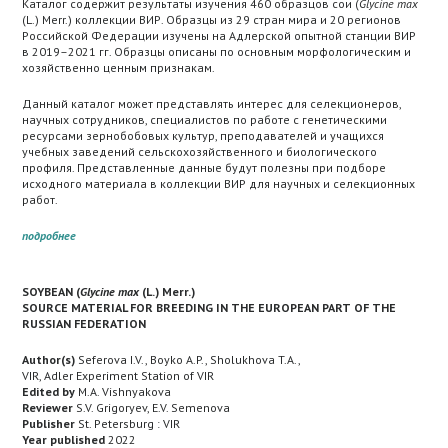
Каталог содержит результаты изучения 460 образцов сои (
Glycine max
(L.) Merr.) коллекции ВИР. Образцы из 29 стран мира и 20 регионов
Российской Федерации изучены на Адлерской опытной станции ВИР
в 2019–2021 гг. Образцы описаны по основным морфологическим и
хозяйственно ценным признакам.
Данный каталог может представлять интерес для селекционеров,
научных сотрудников, специалистов по работе с генетическими
ресурсами зернобобовых культур, преподавателей и учащихся
учебных заведений сельскохозяйственного и биологического
профиля. Представленные данные будут полезны при подборе
исходного материала в коллекции ВИР для научных и селекционных
работ.
подробнее
SOYBEAN (
Glycine max
(L.) Merr.)
SOURCE MATERIAL FOR BREEDING IN THE EUROPEAN PART OF THE
RUSSIAN FEDERATION
Author(s)
Seferova I.V., Boyko A.P., Sholukhova T.A.,
VIR, Adler Experiment Station of VIR
Edited by
M.A. Vishnyakova
Reviewer
S.V. Grigoryev, E.V. Semenova
Publisher
St. Petersburg : VIR
Year published
2022