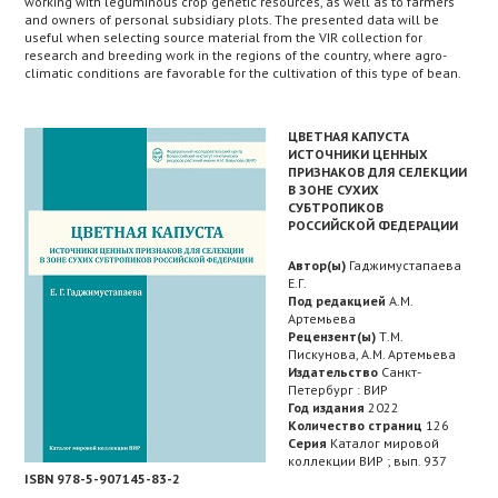
working with leguminous crop genetic resources, as well as to farmers
and owners of personal subsidiary plots. The presented data will be
useful when selecting source material from the VIR collection for
research and breeding work in the regions of the country, where agro-
climatic conditions are favorable for the cultivation of this type of bean.
ЦВЕТНАЯ КАПУСТА
ИСТОЧНИКИ ЦЕННЫХ
ПРИЗНАКОВ ДЛЯ СЕЛЕКЦИИ
В ЗОНЕ СУХИХ
СУБТРОПИКОВ
РОССИЙСКОЙ ФЕДЕРАЦИИ
Автор(ы)
Гаджимустапаева
Е.Г.
Под редакцией
А.М.
Артемьева
Рецензент(ы)
Т.М.
Пискунова, А.М. Артемьева
Издательство
Санкт-
Петербург : ВИР
Год издания
2022
Количество страниц
126
Серия
Каталог мировой
коллекции ВИР ; вып. 937
ISBN 978-5-907145-83-2