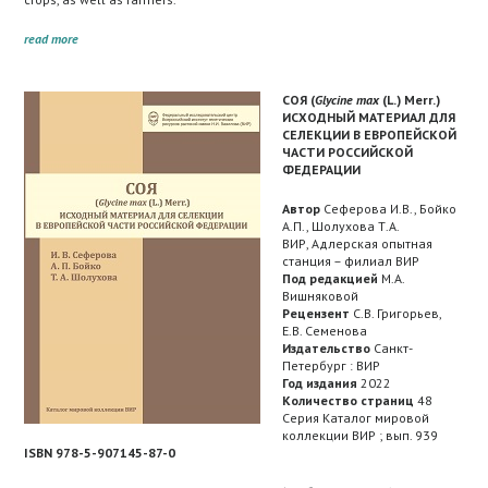
read more
СОЯ (
Glycine max
(L.) Merr.)
ИСХОДНЫЙ МАТЕРИАЛ ДЛЯ
СЕЛЕКЦИИ В ЕВРОПЕЙСКОЙ
ЧАСТИ РОССИЙСКОЙ
ФЕДЕРАЦИИ
Автор
Сеферова И.В., Бойко
А.П., Шолухова Т.А.
ВИР, Адлерская опытная
станция – филиал ВИР
Под редакцией
М.А.
Вишняковой
Рецензент
С.В. Григорьев,
Е.В. Семенова
Издательство
Санкт-
Петербург : ВИР
Год издания
2022
Количество страниц
48
Серия Каталог мировой
коллекции ВИР ; вып. 939
ISBN 978-5-907145-87-0