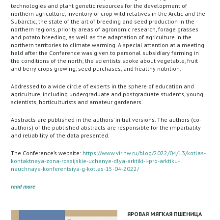
technologies and plant genetic resources for the development of
northern agriculture, inventory of crop wild relatives in the Arctic and the
Subarctic, the state of the art of breeding and seed production in the
northern regions, priority areas of agronomic research, forage grasses
and potato breeding, as well as the adaptation of agriculture in the
northern territories to climate warming. A special attention at a meeting
held after the Conference was given to personal subsidiary farming in
the conditions of the north; the scientists spoke about vegetable, fruit
and berry crops growing, seed purchases, and healthy nutrition.
Addressed to a wide circle of experts in the sphere of education and
agriculture, including undergraduate and postgraduate students, young
scientists, horticulturists and amateur gardeners.
Abstracts are published in the authors’ initial versions. The authors (co-
authors) of the published abstracts are responsible for the impartiality
and reliability of the data presented.
The Conference’s website:
https://www.vir.nw.ru/blog/2022/04/13/kotlas-
kontaktnaya-zona-rossijskie-uchenye-dlya-arktiki-i-pro-arktiku-
nauchnaya-konferentsiya-g-kotlas-15-04-2022/
read more
ЯРОВАЯ МЯГКАЯ ПШЕНИЦА