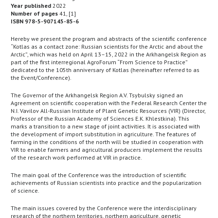
Year published
2022
Number of pages
41, [1]
ISBN 978-5-907145-85-6
Hereby we present the program and abstracts of the scientific conference
“Kotlas as a contact zone: Russian scientists for the Arctic and about the
Arctic”, which was held on April 13–15, 2022 in the Arkhangelsk Region as
part of the first interregional AgroForum “From Science to Practice”
dedicated to the 105th anniversary of Kotlas (hereinafter referred to as
the Event/Conference).
The Governor of the Arkhangelsk Region A.V. Tsybulsky signed an
Agreement on scientific cooperation with the Federal Research Center the
N.I. Vavilov All-Russian Institute of Plant Genetic Resources (VIR) (Director,
Professor of the Russian Academy of Sciences E.K. Khlestkina). This
marks a transition to a new stage of joint activities. It is associated with
the development of import substitution in agriculture. The features of
farming in the conditions of the north will be studied in cooperation with
VIR to enable farmers and agricultural producers implement the results
of the research work performed at VIR in practice.
The main goal of the Conference was the introduction of scientific
achievements of Russian scientists into practice and the popularization
of science.
The main issues covered by the Conference were the interdisciplinary
research of the northern territories, northern agriculture, genetic