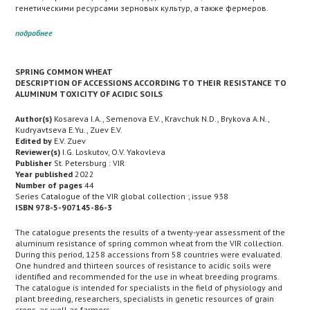
генетическими ресурсами зерновых культур, а также фермеров.
подробнее
SPRING COMMON WHEAT
DESCRIPTION OF ACCESSIONS ACCORDING TO THEIR RESISTANCE TO
ALUMINUM TOXICITY OF ACIDIC SOILS
Author(s)
Kosareva I.A., Semenova E.V., Kravchuk N.D., Brykova A.N.,
Kudryavtseva E.Yu., Zuev E.V.
Edited by
E.V. Zuev
Reviewer(s)
I.G. Loskutov, O.V. Yakovleva
Publisher
St. Petersburg : VIR
Year published
2022
Number of pages
44
Series Catalogue of the VIR global collection ; issue 938
ISBN 978-5-907145-86-3
The catalogue presents the results of a twenty-year assessment of the
aluminum resistance of spring common wheat from the VIR collection.
During this period, 1258 accessions from 58 countries were evaluated.
One hundred and thirteen sources of resistance to acidic soils were
identified and recommended for the use in wheat breeding programs.
The catalogue is intended for specialists in the field of physiology and
plant breeding, researchers, specialists in genetic resources of grain
crops, as well as farmers.