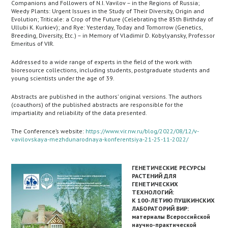
Companions and Followers of N.I. Vavilov – in the Regions of Russia;
Weedy Plants: Urgent Issues in the Study of Their Diversity, Origin and
Evolution; Triticale: a Crop of the Future (Celebrating the 85th Birthday of
Ullubi K. Kurkiev); and Rye: Yesterday, Today and Tomorrow (Genetics,
Breeding, Diversity, Etc.) – in Memory of Vladimir D. Kobylyansky, Professor
Emeritus of VIR.
Addressed to a wide range of experts in the field of the work with
bioresource collections, including students, postgraduate students and
young scientists under the age of 39.
Abstracts are published in the authors’ original versions. The authors
(coauthors) of the published abstracts are responsible for the
impartiality and reliability of the data presented.
The Conference’s website:
https://www.vir.nw.ru/blog/2022/08/12/v-
vavilovskaya-mezhdunarodnaya-konferentsiya-21-25-11-2022/
ГЕНЕТИЧЕСКИЕ РЕСУРСЫ
РАСТЕНИЙ ДЛЯ
ГЕНЕТИЧЕСКИХ
ТЕХНОЛОГИЙ:
К 100-ЛЕТИЮ ПУШКИНСКИХ
ЛАБОРАТОРИЙ ВИР:
материалы Всероссийской
научно-практической