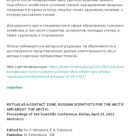
подсобного хозяйства в условиях севера: выращиванию овощных,
плодовых и ягодных культур, покупке семян, здоровому питанию, о
которых рассказали ученые.
Для широкого круга специалистов в сфере образования, сельского
хозяйства, в том числе студентов, аспирантов, молодых ученых, а
также садоводов и огородников.
Тезисы публикуются в авторской редакции. За объективность и
достоверность представленных данных ответственность несут
авторы (соавторы) публикуемых тезисов.
Web-сайт Конференции:
https://www.vir.nw.ru/blog/2022/04/13/kotlas-
kontaktnaya-zona-rossijskie-uchenye-dlya-arktiki-i-pro-arktiku-
nauchnaya-konferentsiya-g-kotlas-15-04-2022/
подробнее
KOTLAS AS A CONTACT ZONE: RUSSIAN SCIENTISTS FOR THE ARCTIC
AND ABOUT THE ARCTIC
:
Proceedings of the Scientific Conference, Kotlas, April 15, 2022:
Abstracts
Edited by
Yu. V. Ukhatova, E. A. Sokolova
Publisher
St. Petersburg : VIR