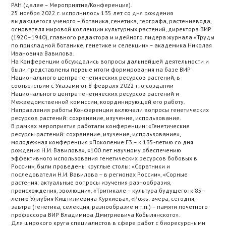
РАН (далее – Мероприятие/Конференция).
25 ноября 2022 г. исполнилось 135 лет со дня рождения
выдающегося ученого – ботаника, генетика, географа, растениевода,
основателя мировой коллекции культурных растений, директора ВИР
(1920–1940), главного редактора и идейного лидера журнала «Труды
по прикладной ботанике, генетике и селекции» – академика Николая
Ивановича Вавилова.
На Конференции обсуждались вопросы дальнейшей деятельности и
были представлены первые итоги формирования на базе ВИР
Национального центра генетических ресурсов растений, в
соответствии с Указами от 8 февраля 2022 г. о создании
Национального центра генетических ресурсов растений и
Межведомственной комиссии, координирующей его работу.
Направления работы Конференции включали вопросы генетических
ресурсов растений: сохранение, изучение, использование.
В рамках мероприятия работали конференции: «Генетические
ресурсы растений: сохранение, изучение, использование»,
молодежная конференция «Поколение F3 – к 135-летию со дня
рождения Н.И. Вавилова», «100 лет научному обеспечению
эффективного использования генетических ресурсов бобовых в
России», были проведены круглые столы: «Соратники и
последователи Н.И. Вавилова – в регионах России», «Сорные
растения: актуальные вопросы изучения разнообразия,
происхождения, эволюции», «Тритикале – культура будущего: к 85-
летию Уллубия Киштилиевича Куркиева», «Рожь: вчера, сегодня,
завтра (генетика, селекция, разнообразие и т.п.) – памяти почетного
профессора ВИР Владимира Дмитриевича Кобылянского».
Для широкого круга специалистов в сфере работ с биоресурсными