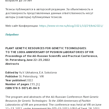
возрасте до 39 лет
Тезисы публикуются в авторской редакции. За объективность и
достоверность представленных данных ответственность несут
авторы (соавторы) публикуемых тезисов.
Web-сайт Конференции:
https://www.vir.nw.ru/blog/2021/10/29/brk2021/
Подробнее
PLANT GENETIC RESOURCES FOR GENETIC TECHNOLOGIES:
TO THE 100th ANNIVERSARY OF PUSHKIN LABORATORIES OF VIR
Proceedings of the All-Russian Scientific and Practical Conference,
St. Petersburg, June 22–23, 2022
Abstracts
Edited by
Yu.V. Ukhatova, E.A. Sokolova
Publisher
St. Petersburg : VIR
Year published
2022
Number of pages
233, [1]
ISBN 978-5-907145-84-9
The program and abstracts of the All-Russian Conference
Plant Genetic
Resources for Genetic Technologies: To the 100th Anniversary of Pushkin
Laboratories of VIR
are presented. The conference was held at VIR on June
22–23, 2022, under Agreement No 075-15-2021-1050 of Sept. 28, 2021