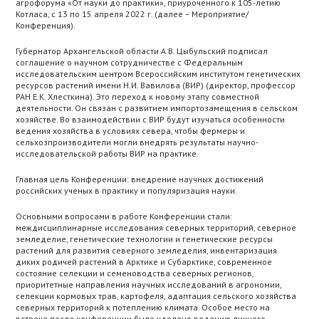
агрофорума «От науки до практики», приуроченного к 105-летию
Котласа, с 13 по 15 апреля 2022 г. (далее – Мероприятие/
Конференция).
Губернатор Архангельской области А.В. Цыбульский подписал
соглашение о научном сотрудничестве с Федеральным
исследовательским центром Всероссийским институтом генетических
ресурсов растений имени Н.И. Вавилова (ВИР) (директор, профессор
РАН Е.К. Хлесткина). Это переход к новому этапу совместной
деятельности. Он связан с развитием импортозамещения в сельском
хозяйстве. Во взаимодействии с ВИР будут изучаться особенности
ведения хозяйства в условиях севера, чтобы фермеры и
сельхозпроизводители могли внедрять результаты научно-
исследовательской работы ВИР на практике.
Главная цель Конференции: внедрение научных достижений
российских ученых в практику и популяризация науки.
Основными вопросами в работе Конференции стали:
междисциплинарные исследования северных территорий, северное
земледелие, генетические технологии и генетические ресурсы
растений для развития северного земледелия, инвентаризация
диких родичей растений в Арктике и Субарктике, современное
состояние селекции и семеноводства северных регионов,
приоритетные направления научных исследований в агрономии,
селекции кормовых трав, картофеля, адаптация сельского хозяйства
северных территорий к потеплению климата. Особое место на
встрече после конференции было уделено ведению личного