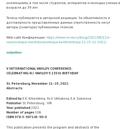
коллекциями, в том числе студентов, аспирантов и молодых ученых в
возрасте до 39 лет.
Тезисы публикуются в авторской редакции. За объективность и
достоверность представленных данных ответственность несут
авторы (соавторы) публикуемых тезисов.
Web-сайт Конференции:
https://www.vir.nw.ru/blog/2022/08/12/v-
vavilovskaya-mezhdunarodnaya-konferentsiya-21-25-11-2022/
подробнее
V INTERNATIONAL VAVILOV CONFERENCE:
CELEBRATING N.I. VAVILOV’S 135th BIRTHDAY
St. Petersburg, November 21–25, 2022:
Abstracts
Edited by
E.K. Khlestkina, Yu.V. Ukhatova, E.A. Sokolova
Publisher
St. Petersburg : VIR
Year published
2022
Number of pages
506
ISBN 978-5-907145-90-0
This publication presents the program and abstracts of the