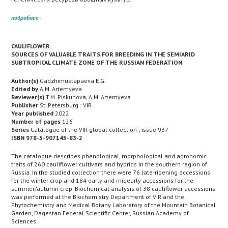
подробнее
CAULIFLOWER
SOURCES OF VALUABLE TRAITS FOR BREEDING IN THE SEMIARID
SUBTROPICAL CLIMATE ZONE OF THE RUSSIAN FEDERATION
Author(s)
Gadzhimustapaeva E.G.
Edited by
A.M. Artemyeva
Reviewer(s)
T.M. Piskunova, A.M. Artemyeva
Publisher
St. Petersburg : VIR
Year published
2022
Number of pages
126
Series
Catalogue of the VIR global collection ; issue 937
ISBN 978-5-907145-83-2
The catalogue describes phenological, morphological and agronomic
traits of 260 cauliflower cultivars and hybrids in the southern region of
Russia. In the studied collection there were 76 late-ripening accessions
for the winter crop and 184 early and midearly accessions for the
summer/autumn crop. Biochemical analysis of 38 cauliflower accessions
was performed at the Biochemistry Department of VIR and the
Phytochemistry and Medical Botany Laboratory of the Mountain Botanical
Garden, Dagestan Federal Scientific Center, Russian Academy of
Sciences.