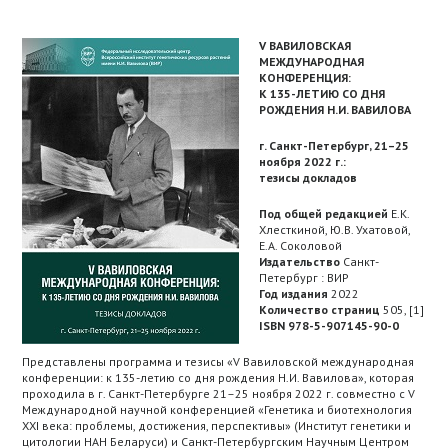
V ВАВИЛОВСКАЯ
МЕЖДУНАРОДНАЯ
КОНФЕРЕНЦИЯ:
К 135-ЛЕТИЮ СО ДНЯ
РОЖДЕНИЯ Н.И. ВАВИЛОВА
г. Санкт-Петербург, 21–25
ноября 2022 г.:
тезисы докладов
Под общей редакцией
Е.К.
Хлесткиной, Ю.В. Ухатовой,
Е.А. Соколовой
Издательство
Санкт-
Петербург : ВИР
Год издания
2022
Количество страниц
505, [1]
ISBN 978-5-907145-90-0
Представлены программа и тезисы «V Вавиловской международная
конференции: к 135-летию со дня рождения Н.И. Вавилова», которая
проходила в г. Санкт-Петербурге 21–25 ноября 2022 г. совместно с V
Международной научной конференцией «Генетика и биотехнология
XXI века: проблемы, достижения, перспективы» (Институт генетики и
цитологии НАН Беларуси) и Санкт-Петербургским Научным Центром