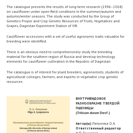
The catalogue presents the results of long-term research (1996–2018)
on cauliflower under open-field conditions in the summer/autumn and
autumn/winter seasons. The study was conducted by the Group of
Genetics Proper and Crop Genetic Resources of Fruits, Vegetables and
Grapes, Dagestan Experiment Station of VIR.
Cauliflower accessions with a set of useful agronomic traits valuable for
breeding were identified.
There is an obvious need to comprehensively study the breeding
material for the southern region of Russia and develop technology
elements for cauliflower cultivation in the Republic of Dagestan.
The catalogue is of interest for plant breeders, agronomists, students of
agricultural colleges, farmers, and experts in vegetable crop genetic
resources.
ВНУТРИВИДОВОЕ
РАЗНООБРАЗИЕ ТВЕРДОЙ
ПШЕНИЦЫ
(
Triticum durum
Desf.)
Автор(ы)
Ляпунова О.А.
Ответственный редактор
Н.П. Гончаров