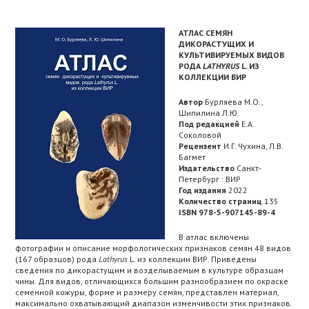
АТЛАС СЕМЯН
ДИКОРАСТУЩИХ И
КУЛЬТИВИРУЕМЫХ ВИДОВ
РОДА
LATHYRUS
L. ИЗ
КОЛЛЕКЦИИ ВИР
Автор
Бурляева М.О.,
Шипилина Л.Ю.
Под редакцией
Е.А.
Соколовой
Рецензент
И.Г. Чухина, Л.В.
Багмет
Издательство
Санкт-
Петербург : ВИР
Год издания
2022
Количество страниц
135
ISBN 978-5-907145-89-4
В атлас включены
фотографии и описание морфологических признаков семян 48 видов
(167 образцов) рода
Lathyrus
L. из коллекции ВИР. Приведены
сведения по дикорастущим и возделываемым в культуре образцам
чины. Для видов, отличающихся большим разнообразием по окраске
семенной кожуры, форме и размеру семян, представлен материал,
максимально охватывающий диапазон изменчивости этих признаков.