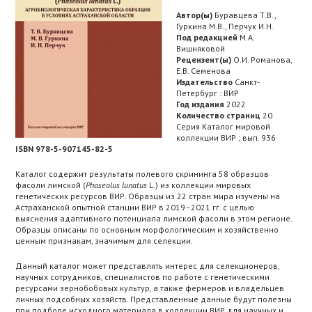
Автор(ы)
Буравцева Т.В.,
Гуркина М.В., Перчук И.Н.
Под редакцией
М.А.
Вишняковой
Рецензент(ы)
О.И. Романова,
Е.В. Семенова
Издательство
Санкт-
Петербург : ВИР
Год издания
2022
Количество страниц
20
Серия Каталог мировой
коллекции ВИР ; вып. 936
ISBN 978-5-907145-82-5
Каталог содержит результаты полевого скрининга 58 образцов
фасоли лимской (
Phaseolus
lunatus
L.) из коллекции мировых
генетических ресурсов ВИР. Образцы из 22 стран мира изучены на
Астраханской опытной станции ВИР в 2019–2021 гг. с целью
выяснения адаптивного потенциала лимской фасоли в этом регионе.
Образцы описаны по основным морфологическим и хозяйственно
ценным признакам, значимым для селекции.
Данный каталог может представлять интерес для селекционеров,
научных сотрудников, специалистов по работе с генетическими
ресурсами зернобобовых культур, а также фермеров и владельцев
личных подсобных хозяйств. Представленные данные будут полезны
при подборе исходного материала в коллекции ВИР для научных и