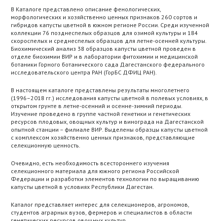
В Каталоге представлено описание фенологических,
морфологических и хозяйственно ценных признаков 260 сортов и
гибридов капусты цветной в южном регионе России. Среди изученной
коллекции 76 позднеспелых образцов для озимой культуры и 184
скороспелых и среднеспелых образцов для летне-осенней культуры.
Биохимический анализ 38 образцов капусты цветной проведен в
отделе биохимии ВИР и в лаборатории фитохимии и медицинской
ботаники Горного ботанического сада Дагестанского федерального
исследовательского центра РАН (ГорБС ДФИЦ РАН).
В настоящем каталоге представлены результаты многолетнего
(1996–2018 гг.) исследования капусты цветной в полевых условиях, в
открытом грунте в летне-осенний и осенне-зимний периоды.
Изучение проведено в группе частной генетики и генетических
ресурсов плодовых, овощных культур и винограда на Дагестанской
опытной станции – филиале ВИР. Выделены образцы капусты цветной
с комплексом хозяйственно ценных признаков, представляющие
селекционную ценность.
Очевидно, есть необходимость всестороннего изучения
селекционного материала для южного региона Российской
Федерации и разработки элементов технологии по выращиванию
капусты цветной в условиях Республики Дагестан.
Каталог представляет интерес для селекционеров, агрономов,
студентов аграрных вузов, фермеров и специалистов в области
генетических ресурсов овощных культур.