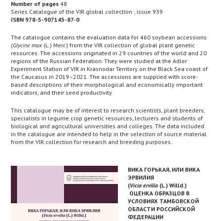
Number of pages
48
Series Catalogue of the VIR global collection ; issue 939
ISBN 978-5-907145-87-0
The catalogue contains the evaluation data for 460 soybean accessions
(
Glycine max
(L.) Merr.) from the VIR collection of global plant genetic
resources. The accessions originated in 29 countries of the world and 20
regions of the Russian Federation. They were studied at the Adler
Experiment Station of VIR in Krasnodar Territory on the Black Sea coast of
the Caucasus in 2019–2021. The accessions are supplied with score-
based descriptions of their morphological and economically important
indicators, and their seed productivity.
This catalogue may be of interest to research scientists, plant breeders,
specialists in legume crop genetic resources, lecturers and students of
biological and agricultural universities and colleges. The data included
in the catalogue are intended to help in the selection of source material
from the VIR collection for research and breeding purposes.
ВИКА ГОРЬКАЯ, ИЛИ ВИКА
ЭРВИЛИЯ
(
Vicia ervilia
(L.) Willd.)
ОЦЕНКА ОБРАЗЦОВ В
УСЛОВИЯХ ТАМБОВСКОЙ
ОБЛАСТИ РОССИЙСКОЙ
ФЕДЕРАЦИИ