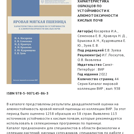
ХАРАКТЕРИСТИКА
ОБРАЗЦОВ ПО
УСТОЙЧИВОСТИ К
АЛЮМОТОКСИЧНОСТИ
КИСЛЫХ ПОЧВ
Автор(ы)
Косарева И.А.,
Семенова Е. В., Кравчук Н. Д.,
Брыкова А. Н., Кудрявцева Е.
Ю., Зуев Е. В.
Под редакцией
Е.В. Зуева
Рецензент(ы)
И.Г. Лоскутов,
О.В. Яковлева
Издательство
Санкт-
Петербург : ВИР
Год издания
2022
Количество страниц
44
Серия Каталог мировой
коллекции ВИР ; вып. 938
ISBN 978-5-907145-86-3
В каталоге представлены результаты двадцатилетней оценки на
алюмостойчивость яровой мягкой пшеницы из коллекции ВИР. За этот
период было оценено 1258 образцов из 58 стран. Выявлено 113
источников устойчивости к кислым почвам, которые рекомендуется
использовать в селекционных программах по пшенице.
Каталог предназначен для специалистов в области физиологии и
селекции растений, научных сотрудников, специалистов по работе с