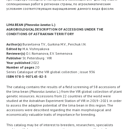
селекционных работ в регионах страны, по агроклиматическим
условиям соответствующих выращиванию данного вида фасоли.
LIMA BEAN (
Phaseolus lunatus
L.)
AGROBIOLOGICAL DESCRIPTION OF ACCESSIONS UNDER THE
CONDITIONS OF ASTRAKHAN TERRITORY
Author(s)
Buravtseva T.V., Gurkina M.V., Perchuk I.N.
Edited by
M.A. Vishnyakova
Reviewer(s)
O.I. Romanova, E.V. Semenova
Publisher
St. Petersburg : VIR
Year published
2022
Number of pages
20
Series Catalogue of the VIR global collection ; issue 936
ISBN 978-5-907145-82-5
The catalog contains the results of a field screening of 58 accessions of
the lima bean (
Phaseolus lunatus
L.) from the VIR global collection of plant
genetic resources. Accessions from 22 countries of the world were
studied at the Astrakhan Experiment Station of VIR in 2019–2021 in order
to assess the adaptive potential of the lima bean in this region. The
accessions were described regarding the main morphological and
economically valuable traits of importance for breeding.
This catalog may be of interest to breeders, researchers, specialists