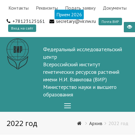
Контакты
Реквизиты
Подать заявку
Документы
Прием 2026
+78123125161
secretary@vir.nw.ru
Почта ВИР
Вход на сайт
Федеральный исследовательский
центр
Всероссийский институт
генетических ресурсов растений
имени Н.И. Вавилова (ВИР)
Министерство науки и высшего
образования
Open
Mobile
2022 год
Menu
Архив
2022 год