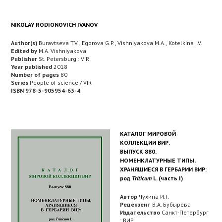
NIKOLAY RODIONOVICH IVANOV
Author(s)
Buravtseva T.V., Egorova G.P., Vishniyakova M.A., Kotelkina I.V.
Edited by
M.A. Vishniyakova
Publisher
St. Petersburg : VIR
Year published
2018
Number of pages
80
Series
People of science / VIR
ISBN 978-5-905954-63-4
КАТАЛОГ МИРОВОЙ
КОЛЛЕКЦИИ ВИР.
ВЫПУСК 880.
НОМЕНКЛАТУРНЫЕ ТИПЫ,
ХРАНЯЩИЕСЯ В ГЕРБАРИИ ВИР:
род
Triticum
L. (часть I)
Автор
Чухина И.Г.
Рецензент
В.А. Бубырева
Издательство
Санкт-Петербург
: ВИР