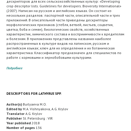
дескрипторов для всех сельскохозяйственных культур: «Developing
crop descriptor lists. Guidelines for developers. Bioversity International»
(2007). Написан на русском и английских языках. Он состоит из
нескольких разделов: паспортной части, описательной части и трех
приложений. В описательной части приведены дескрипторы
морфологических признаков (стебля, ветвей, листьев, соцветия,
цветка, боба и семян), биологических свойств, хозяйственных
характеристик, химического состава и восприимчивости к вредителям
и болезням. В приложениях представлены названия наиболее
распространенных в культуре видов на латинском, русском и
английском языках; ключ для их определения и их ботаническая
характеристика. Классификатор предназначен для специалистов по
работе с кормовыми и зернобобовыми культурами.
Подробнее
DESCRIPTORS FOR
LATHYRUS
SPP.
Author(s)
Burlyaeva M.O.
Edited by
M.A. Vishnyakova, A.G. Krylov
Translator
A.G. Krylov
Publisher
St. Petersburg : VIR
Year published
2018
Number of pages
136