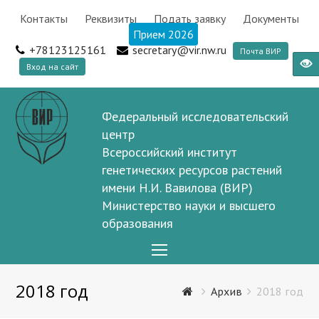
Контакты
Реквизиты
Подать заявку
Документы
Прием 2026
+78123125161
secretary@vir.nw.ru
Почта ВИР
Вход на сайт
Федеральный исследовательский
центр
Всероссийский институт
генетических ресурсов растений
имени Н.И. Вавилова (ВИР)
Министерство науки и высшего
образования
Open
Mobile
2018 год
Menu
Архив
2018 год