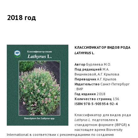
2018 год
КЛАССИФИКАТОР ВИДОВ РОДА
LATHYRUS
L.
Автор
Бурляева М.О.
Под редакцией
M.А.
Вишняковой, А.Г. Крылова
Переводчик
А.Г. Крылов
Издательство
Санкт-Петербург
: ВИР
Год издания
2018
Количество страниц
136
ISBN 978-5-905954-92-4
Классификатор для видов рода
Lathyrus
L.
подготовлен в
стандартном формате (IBPGR) в
настоящее время Bioversity
International в соответствии с рекомендациями по созданию