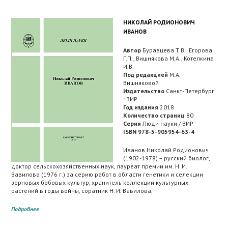
НИКОЛАЙ РОДИОНОВИЧ
ИВАНОВ
Автор
Буравцева Т.В., Егорова
Г.П., Вишнякова М.А., Котелкина
И.В.
Под редакцией
М.А.
Вишняковой
Издательство
Санкт-Петербург
: ВИР
Год издания
2018
Количество страниц
80
Серия
Люди науки / ВИР
ISBN 978-5-905954-63-4
Иванов Николай Родионович
(1902-1978) – русский биолог,
доктор сельскохозяйственных наук, лауреат премии им. Н. И.
Вавилова (1976 г.) за серию работ в области генетики и селекции
зерновых бобовых культур, хранитель коллекции культурных
растений в годы войны, соратник Н. И. Вавилова.
Подробнее