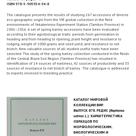
ISBN 978-5-905954-94-8
The catalogue presents the results of studying 267 accessions of diverse
eco-geographic origin from the VIR global collection in the field
environments of Yekaterinino Experiment Station (Tambov Province) in
2001–2016. A set of spring barley accessions have been evaluated
according to their agrobiological traits: periods from germination to
heading and from heading to ripening, plant height and resistance to
lodging, weight of 1000 grains and seed yield, and resistance to net
blotch. New valuable sources of all studied useful traits have been
selected. The study of the spring barley collection conducted in the fields
of the Central Black-Soil Region (Tambov Province) has resulted in
identification of 14 sources of earliness, 42 sources of productivity and 33
sources of resistance to net blotch of barley. The catalogue is addressed
to experts involved in breeding practice.
КАТАЛОГ МИРОВОЙ
КОЛЛЕКЦИИ ВИР.
ВЫПУСК 878. РЕДИС (
Raphanus
sativus L.
): ХАРАКТЕРИСТИКА
ОБРАЗЦОВ ПО
МОРФОЛОГИЧЕСКИМ,
БИОЛОГИЧЕСКИМ И