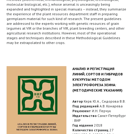
molecular biological, etc.), whose arsenal is unceasingly being
expanded and highlighted in special manuals – instead, they summarize
the experience of the plant resources department staff in preparing
germplasm material for such kind of research. The present guidelines
are addressed to the experts working with genetic resources of grain
legumes at VIR or the branches of VIR, plant breeding centers, and other
agricultural research institutions. However, most of the operational
stages and techniques described in these Methodological Guidelines
may be extrapolated to other crops.
АНАЛИЗ И РЕГИСТРАЦИЯ
ЛИНИЙ, СОРТОВ И ГИБРИДОВ
КУКУРУЗЫ МЕТОДОМ
ЭЛЕКТРОФОРЕЗА ЗЕИНА:
(МЕТОДИЧЕСКИЕ УКАЗАНИЯ)
Автор
Керв Ю.А., Сидорова В.В.
Под редакцией
А.В. Конарева
Рецензент
И.Н. Перчук
Издательство
Санкт-Петербург
: ВИР
Год издания
2018
Количество страниц
27