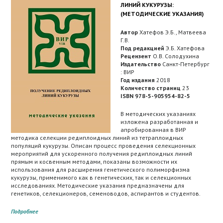
ЛИНИЙ КУКУРУЗЫ:
(МЕТОДИЧЕСКИЕ УКАЗАНИЯ)
Автор
Хатефов Э.Б., Матвеева
Г.В.
Под редакцией
Э.Б. Хатефова
Рецензент
О.В. Солодухина
Издательство
Санкт-Петербург
: ВИР
Год издания
2018
Количество страниц
23
ISBN 978-5-905954-82-5
В методических указаниях
изложена разработанная и
апробированная в ВИР
методика селекции редиплоидных линий из тетраплоидных
популяций кукурузы. Описан процесс проведения селекционных
мероприятий для ускоренного получения редиплоидных линий
прямым и косвенным методами, показаны возможности их
использования для расширения генетического полиморфизма
кукурузы, применимого как в генетических, так и селекционных
исследованиях. Методические указания предназначены для
генетиков, селекционеров, семеноводов, аспирантов и студентов.
Подробнее