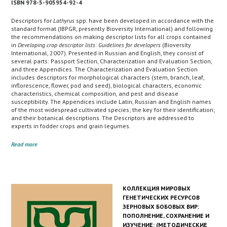
ISBN 978-5-905954-92-4
Descriptors for
Lathyrus
spp. have been developed in accordance with the
standard format (IBPGR, presently Bioversity International) and following
the recommendations on making descriptor lists for all crops contained
in
Developing crop descriptor lists: Guidelines for developers
(Bioversity
International, 2007). Presented in Russian and English, they consist of
several parts: Passport Section, Characterization and Evaluation Section,
and three Appendices. The Characterization and Evaluation Section
includes descriptors for morphological characters (stem, branch, leaf,
inflorescence, flower, pod and seed), biological characters, economic
characteristics, chemical composition, and pest and disease
susceptibility. The Appendices include Latin, Russian and English names
of the most widespread cultivated species; the key for their identification;
and their botanical descriptions. The Descriptors are addressed to
experts in fodder crops and grain legumes.
Read more
КОЛЛЕКЦИЯ МИРОВЫХ
ГЕНЕТИЧЕСКИХ РЕСУРСОВ
ЗЕРНОВЫХ БОБОВЫХ ВИР:
ПОПОЛНЕНИЕ, СОХРАНЕНИЕ И
ИЗУЧЕНИЕ: (МЕТОДИЧЕСКИЕ