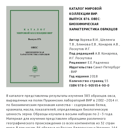
КАТАЛОГ МИРОВОЙ
КОЛЛЕКЦИИ ВИР.
ВЫПУСК 876. ОВЕС:
БИОХИМИЧЕСКАЯ
ХАРАКТЕРИСТИКА ОБРАЗЦОВ
Автор
Хорева В.И., Шеленга
Т.В., Блинова Е.В., Конарев А.В.,
Лоскутов И.Г.
Под редакцией
А.В. Конарева,
И.Г. Лоскутова
Рецензент
Е.Е. Радченко
Издательство
Санкт-Петербург
: ВИР
Год издания
2018
Количество страниц
55
ISBN 978-5-905954-90-0
В каталоге представлены результаты изучения 383 образцов овса,
выращенных на полях Пушкинских лабораторий ВИР в 2002–2014 гг.
по биохимическим признакам качества – содержанию белка,
крахмала, масла, показателей, определяющих биологическую
ценность зерна. Образцы изучали в восьми наборах по 2–3 года.
Материал для изучения представлен образцами различного
географического происхождения со всех континентов из 32 стран
мира. В том числе: 94 образца из России, Белоруссии и Украины, 164