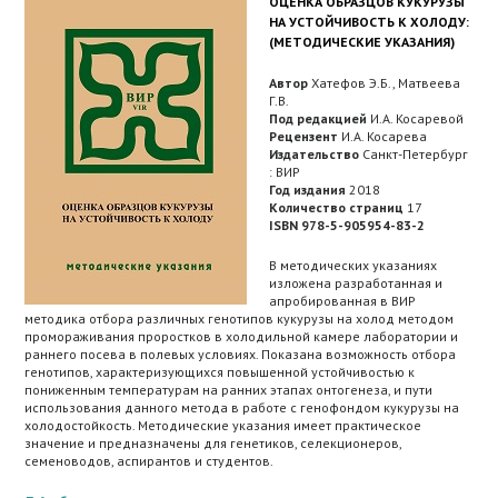
ОЦЕНКА ОБРАЗЦОВ КУКУРУЗЫ
НА УСТОЙЧИВОСТЬ К ХОЛОДУ:
(МЕТОДИЧЕСКИЕ УКАЗАНИЯ)
Автор
Хатефов Э.Б., Матвеева
Г.В.
Под редакцией
И.А. Косаревой
Рецензент
И.А. Косарева
Издательство
Санкт-Петербург
: ВИР
Год издания
2018
Количество страниц
17
ISBN 978-5-905954-83-2
В методических указаниях
изложена разработанная и
апробированная в ВИР
методика отбора различных генотипов кукурузы на холод методом
промораживания проростков в холодильной камере лаборатории и
раннего посева в полевых условиях. Показана возможность отбора
генотипов, характеризующихся повышенной устойчивостью к
пониженным температурам на ранних этапах онтогенеза, и пути
использования данного метода в работе с генофондом кукурузы на
холодостойкость. Методические указания имеет практическое
значение и предназначены для генетиков, селекционеров,
семеноводов, аспирантов и студентов.