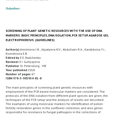
Подробнее
SCREENING OF PLANT GENETIC RESOURCES WITH THE USE OF DNA
MARKERS: BASIC PRINCIPLES, DNA ISOLATION, PCR SETUP, AGAROSE GEL
ELECTROPHORESIS: (GUIDELINES)
Author(s)
Anisimova I.N., Alpatyeva N.V., Abdullaev R.A., Karabitsina Y.I.,
Kuznetsova E.B.
Edited by
E.E. Radchenko
Reviewer
E.I. Gultyayeva
Publisher
St. Petersburg : VIR
Year published
2018
Number of pages
47
ISBN 978-5-905954-81-8
The main principles of screening plant genetic resources with
employment of the PCR based molecular markers are considered. The
protocols of the DNA isolation from different plant species are given; the
techniques of the PCR setup and the analysis of results are described.
The examples of using molecular markers for identification of pollen
fertility restoration genes in the sunflower collection, and also genes
responsible for resistance to fungal pathogens in the collections of