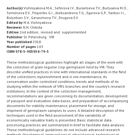
Author(s)
Vishniyakova M.A., Seferova I.V., Buravtseva T.V., Burlyaeva M.O.,
Semenova E.V., Filipenko G.I., Aleksandrova T.G., Egorova G.P., Yankov I.I.,
Bulyntsev S.V., Gerasimova T.V., Drugova E.V.
Edited by
M.A. Vishnyakova
Reviewer
N.N. Chikida
Edition
2nd edition, revised and supplemented
Publisher
St. Petersburg : VIR
Year published
2018
Number of pages
143
ISBN 978-5-905954-79-5
These methodological guidelines highlight all stages of the work with
the collection of grain legume crop germplasm held by VIR. They
describe unified practices in line with international standards in the field
of the collection’s replenishment and
in vivo
maintenance, its
conservation under controlled conditions, trends and methods of its
studying within the network of VIR’s branches and the country’s research
institutions. In the context of the collection management,
recommendations are given concerning its documentation, development
of passport and evaluation data bases, and preparation of accompanying
documents for viability maintenance, placement for storage, and
shipment of germplasm samples to users. A detailed description of the
techniques used in the field assessment of the variability of
economically valuable traits is presented. Basic statistical data
processing practices are summarized in brief to facilitate data analysis.
These methodological guidelines do not include advanced research
methods (biochemical, immunological, physiological, technological,