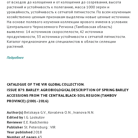
от всходов до колошения и от колошения до созревания, высота
растений и устойчивость к полеганию, масса 1000 зерен и
урожайность, устойчивость к сетчатой пятнистости. По всем изученным
хозяйственно ценным признакам выделены новые ценные источники.
На основе полевого изучения коллекции ярового ячменя в условиях
Центрального Черноземного Региона (Тамбовская область)
выявлено: 14 источников скороспелости, 42 источника
продуктивности, 33 источника устойчивости к сетчатой пятнистости.
Каталог предназначен для специалистов в области селекции
растений.
Подробнее
CATALOGUE OF THE VIR GLOBAL COLLECTION.
ISSUE 879. BARLEY: AGROBIOLOGICAL DESCRIPTION OF SPRING BARLEY
ACCESSIONS FROM THE CENTRAL BLACK-SOIL REGION (TAMBOV
PROVINCE) (2001–2016)
Author(s)
Belskaya G.V., Kovaleva O.N., Ivanova N.N.
Edited by
I.G. Loskutov
Reviewer
E.E. Radchenko
Publisher
St. Petersburg : VIR
Year published
2018
Number of pages
43