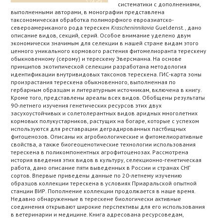
систематики с дополнениями,
выполненными авторами, в монографии представлена
таксономическая обработка полиморфного евроазиатско-
североамериканого рода терескен
Krascheninnikovia
Gueldenst., дано
описание видов, секций, серий. Особое внимание уделено двум
экономически значимым для селекции в нашей стране видам этого
ценного уникального кормового растения фитомелиоранта терескену
обыкновенному (серому) и терескену Эверсманна. На основе
принципов экотипической селекции разработана методология
идентификации внутривидовых таксонов терескена. ГИС-карта зоны
произрастания терескена обыкновенного, выполненная по
гербарным образцам и литературным источникам, включена в книгу.
Кроме того, представлены ареалы всех видов. Обобщены результаты
90-летнего изучения генетических ресурсов этих двух
засухоустойчивых и солетолерантных видов аридных многолетних
кормовых полукустарников, растущих на богаре, которые с успехом
используются для реставрации деградированных пастбищных
фитоценозов. Описаны их агробиологические и фитомелиоративные
свойства, а также биогеоценотические технологии использования
терескена в поликомпонентных агрофитоценозах. Рассмотрена
история введения этих видов в культуру, селекционно-генетическая
работа, дано описание пяти выведенных в России и странах СНГ
сортов. Впервые приведены данные по 20-летнему изучению
образцов коллекции терескена в условиях Приаральской опытной
станции ВИР. Пополнение коллекции продолжается в наше время.
Недавно обнаруженные в терескене биологически активные
соединения открывают широкие перспективы для его использования
в ветеринарии и медицине. Книга адресована ресурсоведам,