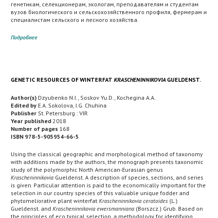
генетикам, селекционерам, экологам, преподавателям и студентам
вузов биологического и сельскохозяйственного профиля, фермерам и
специалистам сельского и лесного хозяйства.
Подробнее
GENETIC RESOURСES OF WINTERFAT
KRASCHENINNIKOVIA
GUELDENST.
Author(s)
Dzyubenko N.I., Soskov Yu.D., Kochegina A.A.
Edited by
E.A. Sokolova, I.G. Chuhina
Publisher
St. Petersburg : VIR
Year published
2018
Number of pages
168
ISBN 978-5-905954-66-5
Using the classical geographic and morphological method of taxonomy
with additions made by the authors, the monograph presents taxonomic
study of the polymorphic North American-Eurasian genus
Krascheninnikovia
Gueldenst. A description of species, sections, and series
is given. Particular attention is paid to the economically important for the
selection in our country species of this valuable unique fodder and
phytomeliorative plant winterfat
Krascheninnikovia ceratoides
(L.)
Gueldenst. and
Krascheninnikovia ewersmanniana
(Borszcz.) Grub. Based on
the principles of eco typical selection, a methodology for identifying