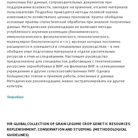
оценочных баз данных, сопроводительных документов при
поддержании всхожести, закладке на хранение, отсылке материала
пользователям. Подробно приводятся методы полевой оценки
изменчивости хозяйственно ценных признаков. Кратко обобщены
основные приемы статистической обработки при анализе полученных
данных. Методические рекомендации не включают методы
углубленного изучения коллекции (биохимического,
иммунологического, физиологического, технологического,
молекулярно-биологического и т.п.), арсенал которых постоянно
расширяется и освещается в специальных руководствах – в них
обобщен опыт подготовки материала в отделе растительных
ресурсов к этим исследованиям. Настоящее руководство
предназначено для специалистов, работающих с генетическими
ресурсами зернобобовых в ВИР, на филиалах ВИР, в селекционных
учреждениях и других сельскохозяйственных НИУ. Однако
большинство этапов и приемов работы, описанных в данных
Методических рекомендациях, можно экстраполировать на другие
культуры.
Подробнее
VIR GLOBAL COLLECTION OF GRAIN LEGUME CROP GENETIC RESOURCES:
REPLENISHMENT, CONSERVATION AND STUDYING: (METHODOLOGICAL
GUIDELINES)