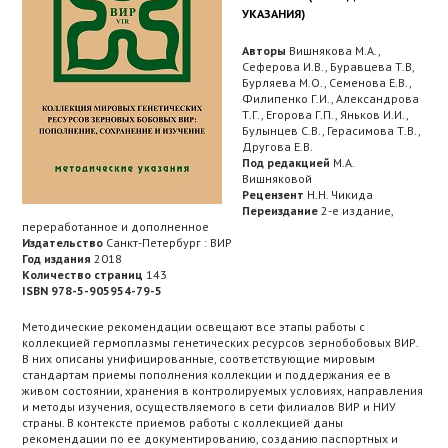
УКАЗАНИЯ)
Авторы
Вишнякова М.А.,
Сеферова И.В., Буравцева Т.В,
Бурляева М.О., Семенова Е.В.,
Филипенко Г.И., Александрова
Т.Г., Егорова Г.П., Яньков И.И.,
Булынцев С.В., Герасимова Т.В.,
Другова Е.В.
Под редакцией
M.А.
Вишняковой
Рецензент
Н.Н. Чикида
Переиздание
2-е издание,
переработанное и дополненное
Издательство
Санкт-Петербург : ВИР
Год издания
2018
Количество страниц
143
ISBN 978-5-905954-79-5
Методические рекомендации освещают все этапы работы с
коллекцией гермоплазмы генетических ресурсов зернобобовых ВИР.
В них описаны унифицированные, соответствующие мировым
стандартам приемы пополнения коллекции и поддержания ее в
живом состоянии, хранения в контролируемых условиях, направления
и методы изучения, осуществляемого в сети филиалов ВИР и НИУ
страны. В контексте приемов работы с коллекцией даны
рекомендации по ее документированию, созданию паспортных и