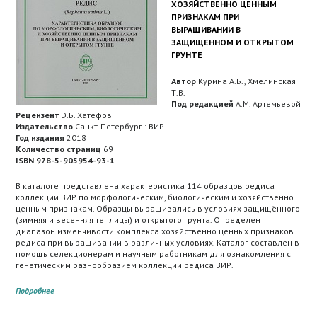
ХОЗЯЙСТВЕННО ЦЕННЫМ
ПРИЗНАКАМ ПРИ
ВЫРАЩИВАНИИ В
ЗАЩИЩЕННОМ И ОТКРЫТОМ
ГРУНТЕ
Автор
Курина А.Б., Хмелинская
Т.В.
Под редакцией
А.М. Артемьевой
Рецензент
Э.Б. Хатефов
Издательство
Санкт-Петербург : ВИР
Год издания
2018
Количество страниц
69
ISBN 978-5-905954-93-1
В каталоге представлена характеристика 114 образцов редиса
коллекции ВИР по морфологическим, биологическим и хозяйственно
ценным признакам. Образцы выращивались в условиях защищённого
(зимняя и весенняя теплицы) и открытого грунта. Определен
диапазон изменчивости комплекса хозяйственно ценных признаков
редиса при выращивании в различных условиях. Каталог составлен в
помощь селекционерам и научным работникам для ознакомления с
генетическим разнообразием коллекции редиса ВИР.
Подробнее