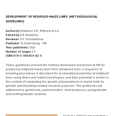
DEVELOPMENT OF REDIPLOID MAIZE LINES: (METHODOLOGICAL
GUIDELINES)
Author(s)
Khatefov E.B., Matveeva G.V.
Edited by
E.B. Khatefov
Reviewer
O.V. Solodukhina
Publisher
St. Petersburg : VIR
Year published
2018
Number of pages
23
ISBN 978-5-905954-82-5
These guidelines present the method developed and tested at VIR for
producing rediploid maize lines from tetraploid lines. A sequence of
breeding procedures is described for accelerated production of rediploid
lines using direct and indirect techniques, and their potential is shown in
the context of expanding the genetic polymorphism in maize both for
genetic and breeding-related research purposes. The guidelines are
addressed to geneticists, plant breeders, seed producers, postgraduate
and undergraduate students.