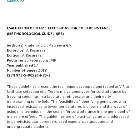
Подробнее
EVALUATION OF MAIZE ACCESSIONS FOR COLD RESISTANCE:
(METHODOLOGICAL GUIDELINES)
Author(s)
Khatefov E.B., Matveeva G.V.
Edited by
I.A. Kosareva
Edition
I.A. Kosareva
Publisher
St. Petersburg : VIR
Year published
17
Number of pages
2018
ISBN 978-5-905954-83-2
These guidelines present the technique developed and tested at VIR to
facilitate selection of different maize genotypes for cold tolerance by
freezing seedlings in a laboratory refrigerator and their early
transplanting to the field. The feasibility of identifying genotypes with
increased resistance to lower temperatures is shown, and the ways of
using this technique in the search for cold tolerance in the gene pool of
maize are offered. The guidelines are of practical value and addressed
to geneticists, plant breeders, seed experts, postgraduate and
undergraduate students.