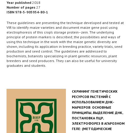
Year published
2018
Number of pages
27
ISBN 978-5-905954-80-1
These guidelines are presenting the technique developed and tested at
VIR to identify maize varieties and document maize gene pool using
electrophoresis of this crop’s storage protein–zein. The underlying
principle of protein markers is described; the possibilities and ways of
using this technique in the work with the maize genetic diversity are
shown, including its application in breeding practice, variety trials, seed
production and seed control. The guidelines are addressed to
biochemists, botanists specializing in plant genetic resources, plant
breeders and seed producers. They can also be useful for university
graduates and students.
СКРИНИНГ ГЕНЕТИЧЕСКИХ
РЕСУРСОВ РАСТЕНИЙ С
ИСПОЛЬЗОВАНИЕМ ДНК-
МАРКЕРОВ: ОСНОВНЫЕ
ПРИНЦИПЫ, ВЫДЕЛЕНИЕ ДНК,
ПОСТАНОВКА ПЦР,
ЭЛЕКТРОФОРЕЗ В АГАРОЗНОМ
ГЕЛЕ: (МЕТОДИЧЕСКИЕ