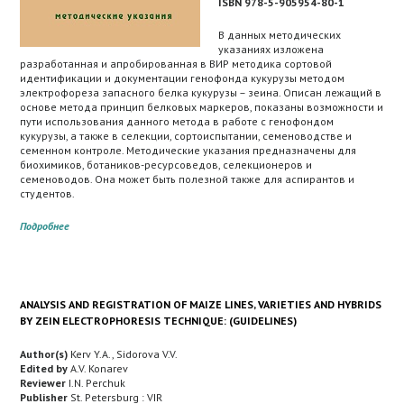
ISBN 978-5-905954-80-1
В данных методических
указаниях изложена
разработанная и апробированная в ВИР методика сортовой
идентификации и документации генофонда кукурузы методом
электрофореза запасного белка кукурузы – зеина. Описан лежащий в
основе метода принцип белковых маркеров, показаны возможности и
пути использования данного метода в работе с генофондом
кукурузы, а также в селекции, сортоиспытании, семеноводстве и
семенном контроле. Методические указания предназначены для
биохимиков, ботаников-ресурсоведов, селекционеров и
семеноводов. Она может быть полезной также для аспирантов и
студентов.
Подробнее
ANALYSIS AND REGISTRATION OF MAIZE LINES, VARIETIES AND HYBRIDS
BY ZEIN ELECTROPHORESIS TECHNIQUE: (GUIDELINES)
Author(s)
Kerv Y.A., Sidorova V.V.
Edited by
A.V. Konarev
Reviewer
I.N. Perchuk
Publisher
St. Petersburg : VIR