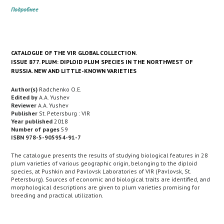
Подробнее
CATALOGUE OF THE VIR GLOBAL COLLECTION.
ISSUE 877. PLUM: DIPLOID PLUM SPECIES IN THE NORTHWEST OF
RUSSIA. NEW AND LITTLE-KNOWN VARIETIES
Author(s)
Radchenko O.E.
Edited by
A.A. Yushev
Reviewer
A.A. Yushev
Publisher
St. Petersburg : VIR
Year published
2018
Number of pages
59
ISBN 978-5-905954-91-7
The catalogue presents the results of studying biological features in 28
plum varieties of various geographic origin, belonging to the diploid
species, at Pushkin and Pavlovsk Laboratories of VIR (Pavlovsk, St.
Petersburg). Sources of economic and biological traits are identified, and
morphological descriptions are given to plum varieties promising for
breeding and practical utilization.