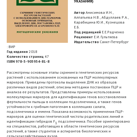
УКАЗАНИЯ)
Автор
Анисимова И.Н.,
Алпатьева Н.В., Абдуллаев Р.А.,
Карабицина Ю.И., Кузнецова
Е.Б.
Под редакцией
Е.Е.Радченко
Рецензент
Е.И. Гультяева
Издательство
Санкт-Петербург
: ВИР
Год издания
2018
Количество страниц
47
ISBN 978-5-905954-81-8
Рассмотрены основные этапы скрининга генетических ресурсов
растений с использованием основанных на ПЦР молекулярных
маркеров. Приведены протоколы выделения ДНК из образцов
различных видов растений; описаны методики постановки ПЦР и
анализа ее результатов. Представлены примеры использования
молекулярных маркеров для идентификации генов восстановления
фертильности пыльцы в коллекции подсолнечника, а также генов
устойчивости к грибным патогенам в коллекциях салата,
подсолнечника и ячменя. Показана возможность применения ПЦР-
маркеров для оценки генетической чистоты родительских линий и
идентификации гибридов F
подсолнечника. Пособие ориентировано
1
на специалистов, работающих в области генетических ресурсов
растений, а также студентов и аспирантов биологических и
сельскохозяйственных вузов.