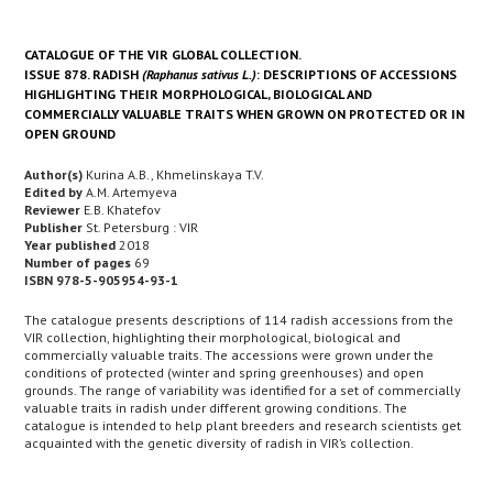
CATALOGUE OF THE VIR GLOBAL COLLECTION.
ISSUE 878. RADISH
(Raphanus sativus L.)
: DESCRIPTIONS OF ACCESSIONS
HIGHLIGHTING THEIR MORPHOLOGICAL, BIOLOGICAL AND
COMMERCIALLY VALUABLE TRAITS WHEN GROWN ON PROTECTED OR IN
OPEN GROUND
Author(s)
Kurina A.B., Khmelinskaya T.V.
Edited by
A.M. Artemyeva
Reviewer
E.B. Khatefov
Publisher
St. Petersburg : VIR
Year published
2018
Number of pages
69
ISBN 978-5-905954-93-1
The catalogue presents descriptions of 114 radish accessions from the
VIR collection, highlighting their morphological, biological and
commercially valuable traits. The accessions were grown under the
conditions of protected (winter and spring greenhouses) and open
grounds. The range of variability was identified for a set of commercially
valuable traits in radish under different growing conditions. The
catalogue is intended to help plant breeders and research scientists get
acquainted with the genetic diversity of radish in VIR’s collection.