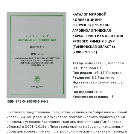
КАТАЛОГ МИРОВОЙ
КОЛЛЕКЦИИ ВИР.
ВЫПУСК 879. ЯЧМЕНЬ:
АГРОБИОЛОГИЧЕСКАЯ
ХАРАКТЕРИСТИКА ОБРАЗЦОВ
ЯРОВОГО ЯЧМЕНЯ В ЦЧР
(ТАМБОВСКАЯ ОБЛАСТЬ)
(2001–2016 г.)
Автор
Бельская Г.В., Ковалева
О.Н., Иванова Н.Н.
Под редакцией
И.Г. Лоскутова
Рецензент
Е.Е. Радченко
Издательство
Санкт-Петербург
: ВИР
Год издания
2018
Количество страниц
43
ISBN 978-5-905954-94-8
В каталоге представлены результаты изучения 267 образцов мировой
коллекции ВИР различного эколого-географического происхождения
в полевых условиях Екатерининской опытной станции (Тамбовская
область) в 2001–2016 гг. Проведена оценка набора коллекционных
образцов ярового ячменя по агробиологическим признакам: периоды