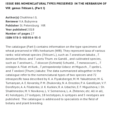
ISSUE 880. NOMENCLATURAL TYPES PRESERVED IN THE HERBARIUM OF
VIR: genus
Triticum
L. (Part I)
Author(s)
Chukhina I.G.
Reviewer
V.A. Bubyreva
Publisher
St. Petersburg : VIR
Year published
2018
Number of pages
27
ISBN 978-5-905954-95-5
The catalogue (Part I) contains information on the type specimens of
wheat preserved in VIR’s herbarium (WIR). They represent taxa of various
ranks: wild wheat species (
Triticum
L.), such as
T. araraticum
Jakubz.,
T.
boeoticum
Boiss. and
T. urartu
Thum. ex Gandil., and cultivated species,
such as
T. aestivum
L.,
T. dicoccon
(Schrank) Schuebl.,
T. monococcum
L.,
T.
sinskajae
A. Filat. et Kurk.,
T. petropavlovskyi
Udacz. et Migusch.,
T. spelta
L.
and
T. vavilovii
(Thum.) Jakubz. The data summarized altogether in the
catalogue refer to the nomenclatural types of two species and 72
intraspecific taxa described by K. A. Flyaksberger, M. M. Yakubtsiner, M. G.
Tumanyan, A. E. Kovarsky, P. M. Zhukovsky, N. A. Drozdov, P. A. Gandilyan, V. F.
Dorofeyev, A. A. Filatenko, U. K. Kurkiev, R. A. Udachin, E. F. Migusheva, I. Sh.
Shakhmedov, M. V. Novikova, L. V. Semenova, L. A. Zhitenev, etc. All in all,
41 holotypes, 27 isotypes, 18 lectotypes, 6 syntypes and 5 neotypes are
published. The catalogue is addressed to specialists in the field of
botany and plant breeding.