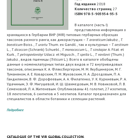
Год издания
2018
Количество страниц
27
ISBN 978-5-905954-95-5
В каталоге (часть I)
представлена информация о
хранящихся в Гербарии ВИР (WIR) типовых гербарных образцах
таксонов разного ранга, как дикорастущих –
T. araraticum
Jakubz.,
T.
boeoticum
Boiss.,
T. urartu
Thum. ex Gandil., так и культурных –
T. aestivum
L.,
T. dicoccon
(Schrank) Schuebl.,
T. monococcum
L.,
T. sinskajae
A. Filat. et
Kurk.,
T. petropavlovskyi
Udacz. et Migusch.,
T. spelta
L.,
T. vavilovii
(Thum.)
Jakubz., видов пшеницы (
Triticum
L.). Всего в каталоге обобщены
данные о номенклатурных типах двух видов и 72 внутривидовых
таксонов, описанных К. А. Фляксбергером, М. М. Якубцинером, М. Г.
Туманяном, А. Е. Коварским, П. М. Жуковским, Н. А. Дроздовым, П. А.
Гандиляном, В. Ф. Дорофеевым, А. А. Филатенко, У. К. Куркиевым, Р. А.
Удачиным, Э. Ф. Мигушевой, И. Ш. Шахмедовым, М. В. Новиковой, Л. В.
Семеновой, Л. А. Житеневым. Опубликованы 41 голотип, 27 изотипов,
18 лектотипов, 6 синтипов и 5 неотипов. Каталог предназначен для
специалистов в области ботаники и селекции растений.
Подробнее
CATALOGUE OF THE VIR GLOBAL COLLECTION.