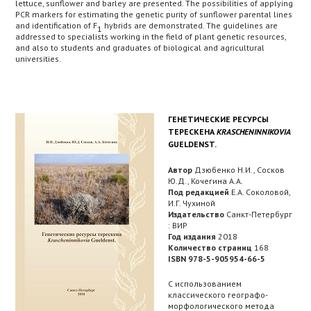
lettuce, sunflower and barley are presented. The possibilities of applying
PCR markers for estimating the genetic purity of sunflower parental lines
and identification of F
hybrids are demonstrated. The guidelines are
1
addressed to specialists working in the field of plant genetic resources,
and also to students and graduates of biological and agricultural
universities.
ГЕНЕТИЧЕСКИЕ РЕСУРСЫ
ТЕРЕСКЕНА
KRASCHENINNIKOVIA
GUELDENST.
Автор
Дзюбенко Н.И., Сосков
Ю.Д., Кочегина А.А.
Под редакцией
Е.А. Соколовой,
И.Г. Чухиной
Издательство
Санкт-Петербург
: ВИР
Год издания
2018
Количество страниц
168
ISBN 978-5-905954-66-5
С использованием
классического географо-
морфологического метода