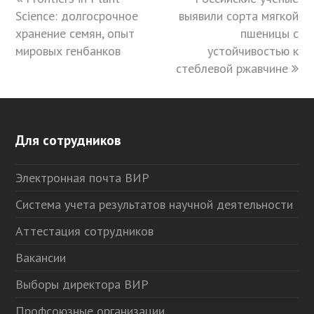
Science: долгосрочное
post:
выявили сорта мягкой
post:
хранение семян, опыт
пшеницы с
мировых генбанков
устойчивостью к
стеблевой ржавчине
Для сотрудников
Электронная почта ВИР
Система учета результатов научной деятельности
Аттестация сотрудников
Вакансии
Выборы директора ВИР
Профсоюзные организации