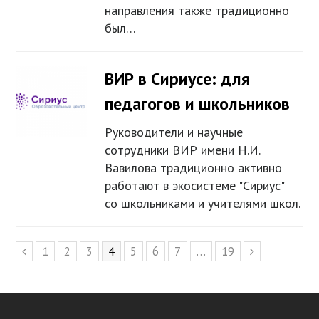
направления также традиционно
был…
ВИР в Сириусе: для
педагогов и школьников
Руководители и научные
сотрудники ВИР имени Н.И.
Вавилова традиционно активно
работают в экосистеме "Сириус"
со школьниками и учителями школ.
Page
1
Page
2
Page
3
Page
4
Page
5
Page
6
Page
7
…
Page
19
Previous
Next