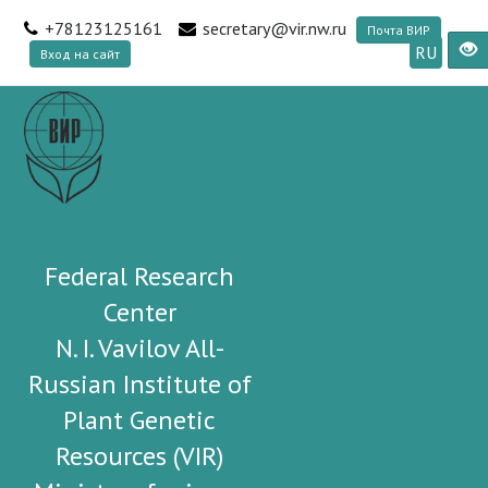
+78123125161
secretary@vir.nw.ru
Почта ВИР
RU
Вход на сайт
Federal Research
Center
N. I. Vavilov All-
Russian Institute of
Plant Genetic
Resources (VIR)