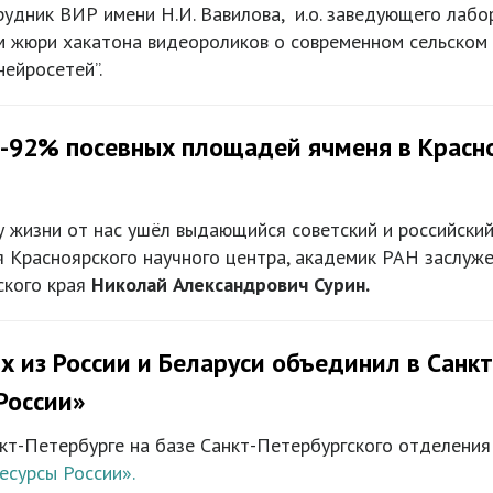
удник ВИР имени Н.И. Вавилова, и.о. заведующего лабо
ом жюри хакатона видеороликов о современном сельском 
нейросетей”.
5-92% посевных площадей ячменя в Красно
у жизни от нас ушёл выдающийся советский и российский
я Красноярского научного центра, академик РАН заслуж
ского края
Николай Александрович Сурин.
х из России и Беларуси объединил в Санк
России»
нкт-Петербурге на базе Санкт-Петербургского отделени
есурсы России».