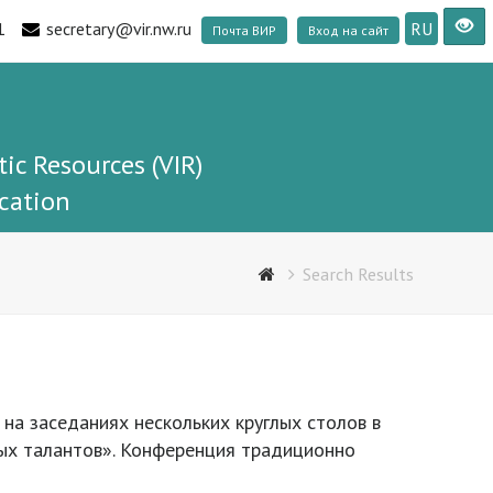
1
secretary@vir.nw.ru
RU
Почта ВИР
Вход на сайт
tic Resources (VIR)
cation
Search Results
на заседаниях нескольких круглых столов в
дых талантов». Конференция традиционно