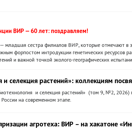
ции ВИР — 60 лет: поздравляем!
— младшая сестра филиалов ВИР, которые отмечают в эт
 южным форпостом интродукции генетических ресурсов р
ений и важной точкой эколого-географических испытани
 и селекция растений»: коллекциям посв
иотехнология и селекция растений» (том 9, №2, 2026)
 России на современном этапе.
яризации агротеха: ВИР – на хакатоне «И