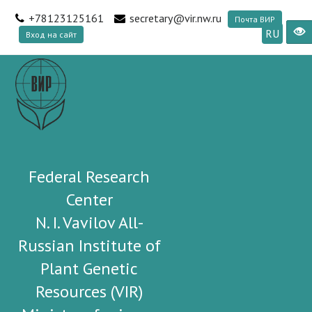
+78123125161
secretary@vir.nw.ru
Почта ВИР
RU
Вход на сайт
Federal Research
Center
N. I. Vavilov All-
Russian Institute of
Plant Genetic
Resources (VIR)