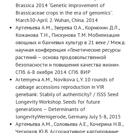
Brassica 2014 “Genetic improvement of
Brassicaceae crops in the era of genomics”.
March30-April 2. Wuhan, China. 2014
Артемьева А.М., Зверева О.А., Корнюхин Д.Л.,
Кожанова Т.Н., Пискунова Т.М. Мобилизация
овощных и бахчевых культур в 21 веке / Межд.
научная конференция «Генетические ресурсы
растений – основа продовольственной
безопасности и повышения качества жизни».
СПб. 6-8 окября 2014. СПб. ВИР
Artemyeva A.M., Novikova L.Y. 10 rounds of
cabbage accessions reproduction in VIR
genebank: Stabily of authenticity? / ISSS Seed
Longevity Workshop. Seeds for future
generations – Determinants of
longevity.Wernigerode, Germany. July 5-8, 2015
Артемьева А.М., Соловьева А.Е., Кочерина Н.В.,
Чесноков Ю.В. Ассоциативное картирование