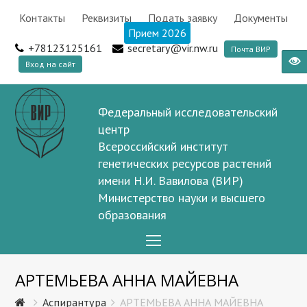
Контакты
Реквизиты
Подать заявку
Документы
Прием 2026
+78123125161
secretary@vir.nw.ru
Почта ВИР
Вход на сайт
Федеральный исследовательский
центр
Всероссийский институт
генетических ресурсов растений
имени Н.И. Вавилова (ВИР)
Министерство науки и высшего
образования
Open
Mobile
АРТЕМЬЕВА АННА МАЙЕВНА
Menu
Аспирантура
АРТЕМЬЕВА АННА МАЙЕВНА