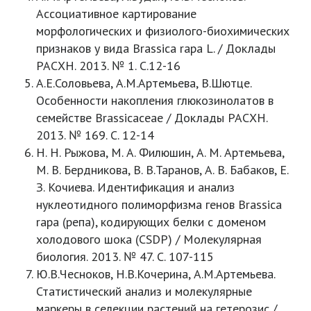
Ассоциативное картирование
морфологических и физиолого-биохимических
признаков у вида Brassica rapa L. / Доклады
РАСХН. 2013. № 1. С.12-16
А.Е.Соловьева, А.М.Артемьева, В.Шютце.
Особенности накопления глюкозинолатов в
семействе Brassicaceae / Доклады РАСХН.
2013. № 169. С. 12-14
Н. Н. Рыжова, М. А. Филюшин, А. М. Артемьева,
М. В. Бердникова, В. В.Таранов, А. В. Бабаков, Е.
З. Кочиева. Идентификация и анализ
нуклеотидного полиморфизма генов Brassica
rapa (репа), кодирующих белки с доменом
холодового шока (CSDP) / Молекулярная
биология. 2013. № 47. С. 107-115
Ю.В.Чесноков, Н.В.Кочерина, А.М.Артемьева.
Статистический анализ и молекулярные
маркеры в селекции растений на гетерозис /