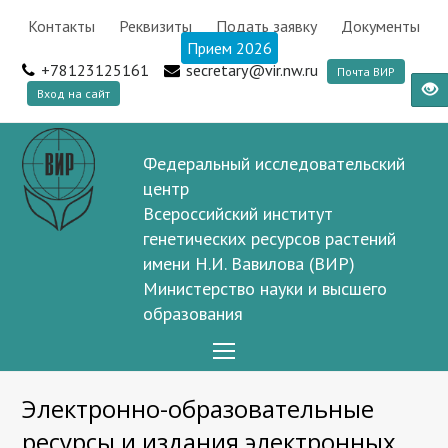
Контакты
Реквизиты
Подать заявку
Документы
Прием 2026
+78123125161
secretary@vir.nw.ru
Почта ВИР
Вход на сайт
Федеральный исследовательский
центр
Всероссийский институт
генетических ресурсов растений
имени Н.И. Вавилова (ВИР)
Министерство науки и высшего
образования
Open
Mobile
Электронно-образовательные
Menu
ресурсы и издания электронных