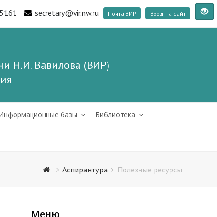
5161
secretary@vir.nw.ru
Почта ВИР
Вход на сайт
и Н.И. Вавилова (ВИР)
ния
Информационные базы
Библиотека
Аспирантура
Полезные ресурсы
Меню