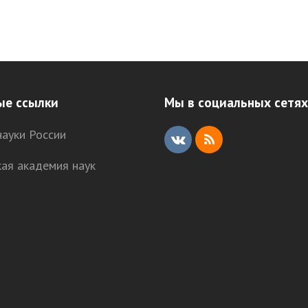
ые ссылки
Мы в социальных сетях
ауки России
V
R
кая академия наук
K
S
S