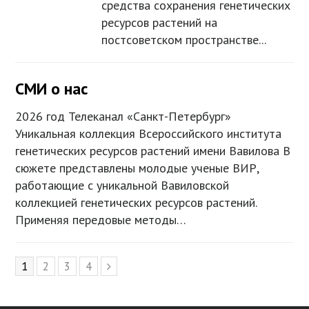
средства сохранения генетических
ресурсов растений на
постсоветском пространстве...
СМИ о нас
2026 год Телеканал «Санкт-Петербург»
Уникальная коллекция Всероссийского института
генетических ресурсов растений имени Вавилова В
сюжете представлены молодые ученые ВИР,
работающие с уникальной Вавиловской
коллекцией генетических ресурсов растений.
Применяя передовые методы…
Page
1
Page
2
Page
3
Page
4
Next