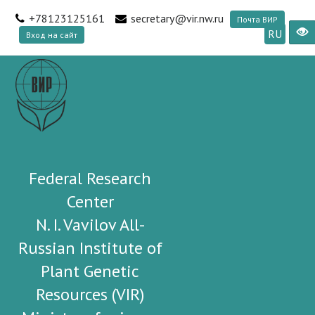
+78123125161
secretary@vir.nw.ru
Почта ВИР
RU
Вход на сайт
Federal Research
Center
N. I. Vavilov All-
Russian Institute of
Plant Genetic
Resources (VIR)