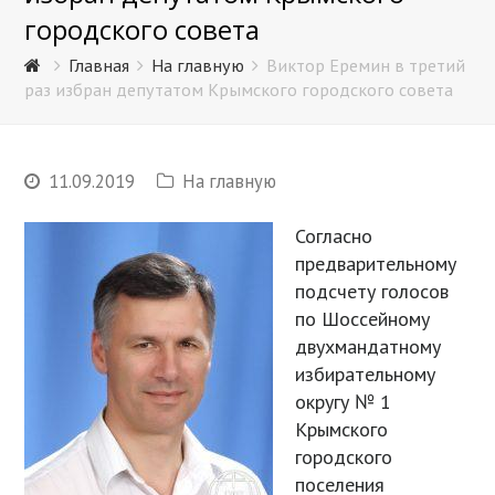
городского совета
Главная
На главную
Виктор Еремин в третий
раз избран депутатом Крымского городского совета
11.09.2019
На главную
Согласно
предварительному
подсчету голосов
по Шоссейному
двухмандатному
избирательному
округу № 1
Крымского
городского
поселения