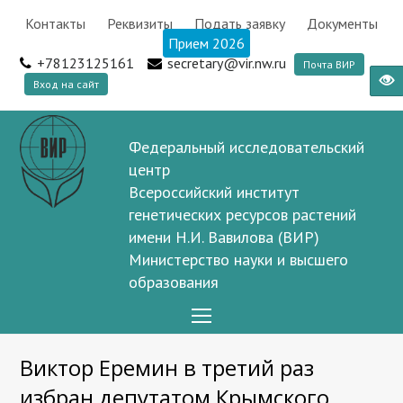
Контакты
Реквизиты
Подать заявку
Документы
Прием 2026
+78123125161
secretary@vir.nw.ru
Почта ВИР
Вход на сайт
Федеральный исследовательский
центр
Всероссийский институт
генетических ресурсов растений
имени Н.И. Вавилова (ВИР)
Министерство науки и высшего
образования
Open
Mobile
Виктор Еремин в третий раз
Menu
избран депутатом Крымского