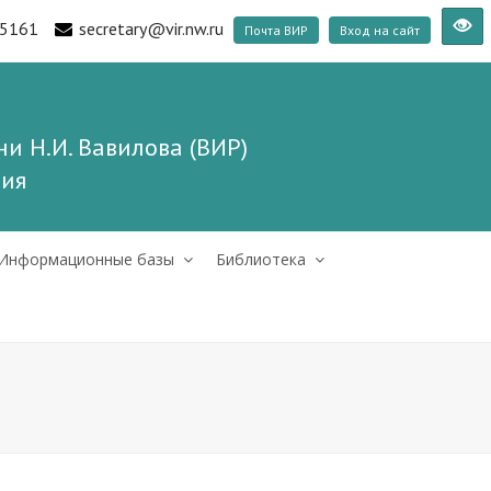
5161
secretary@vir.nw.ru
Почта ВИР
Вход на сайт
и Н.И. Вавилова (ВИР)
ния
Информационные базы
Библиотека