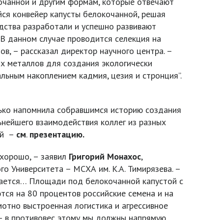
кочанной и другим формам, которые отвечают
йся конвейер капусты белокочанной, решая
дства разработали и успешно развивают
В данном случае проводится селекция на
, – рассказал директор научного центра. –
х металлов для создания экологически
льным накоплением кадмия, цезия и стронция”.
ько напомнила собравшимся историю создания
ьнейшего взаимодействия коллег из разных
ий –
см
.
презентацию.
 хорошо, – заявил
Григорий
Монахос
,
о Университета – МСХА им. К.А. Тимирязева. –
щается… Площади под белокочанной капустой с
тся на 80 процентов российские семена и на
отно выстроенная логистика и агрессивное
– в противовес этому мы должны напрямую