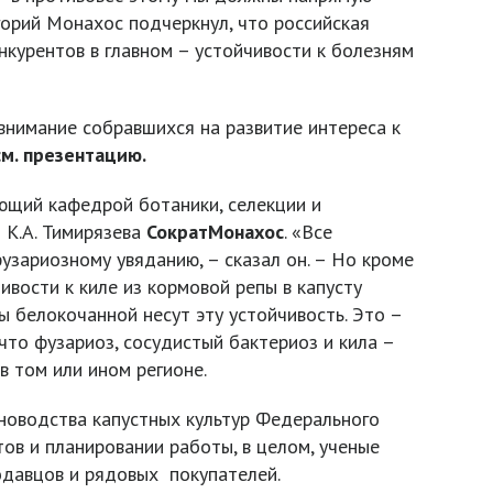
орий Монахос подчеркнул, что российская
нкурентов в главном – устойчивости к болезням
внимание собравшихся на развитие интереса к
м. презентацию.
ющий кафедрой ботаники, селекции и
 К.А. Тимирязева
СократМонахос
. «Все
узариозному увяданию, – сказал он. – Но кроме
вости к киле из кормовой репы в капусту
ы белокочанной несут эту устойчивость. Это –
что фузариоз, сосудистый бактериоз и кила –
 том или ином регионе.
еноводства капустных культур Федерального
ов и планировании работы, в целом, ученые
одавцов и рядовых покупателей.