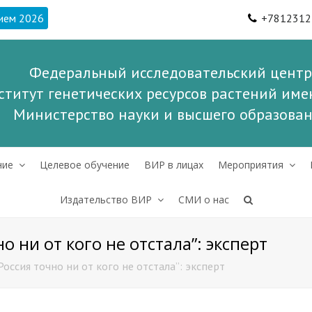
ием 2026
+7812312
Федеральный исследовательский центр
ститут генетических ресурсов растений имен
Министерство науки и высшего образова
ние
Целевое обучение
ВИР в лицах
Мероприятия
Издательство ВИР
СМИ о нас
о ни от кого не отстала”: эксперт
оссия точно ни от кого не отстала”: эксперт