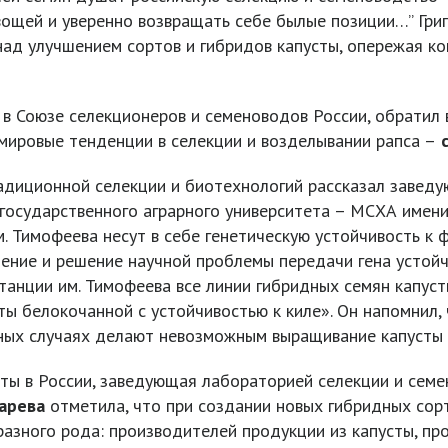
ощей и уверенно возвращать себе былые позиции…” Григ
ад улучшением сортов и гибридов капусты, опережая ко
 в Союзе селекционеров и семеноводов России, обратил 
 мировые тенденции в селекции и возделывании рапса –
с
адиционной селекции и биотехнологий рассказал заведу
государственного аграрного университета – МСХА имени
 Тимофеева несут в себе генетическую устойчивость к ф
ение и решение научной проблемы передачи гена устойчи
станции им. Тимофеева все линии гибридных семян капуст
ы белокочанной с устойчивостью к киле». Он напомнил, 
ных случаях делают невозможным выращивание капусты в
сты в России, заведующая лабораторией селекции и сем
арева
отметила, что при создании новых гибридных сорт
азного рода: производителей продукции из капусты, пр