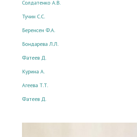
Солдатенко А.В.
Тучин С.С.
Беренсен Ф.А.
Бондарева Л.Л.
Фатеев Д.
Курина А.
Агеева Т.Т.
Фатеев Д.