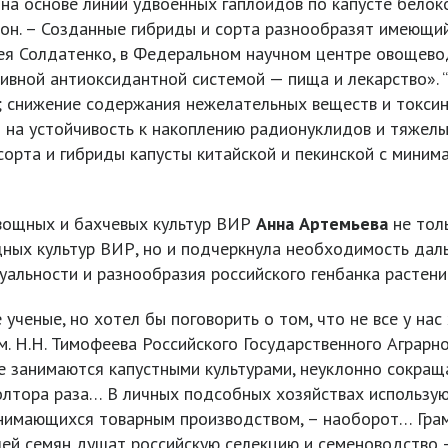
 на основе линий удвоенных гаплоидов по капусте бело
 он. – Созданные гибриды и сорта разнообразят имеющи
ея Солдатенко, в Федеральном научном центре овощево
вной антиоксидантной системой — пища и лекарство». “
снижение содержания нежелательных веществ и токсинов
 на устойчивость к накоплению радионуклидов и тяжелы
сорта и гибриды капусты китайской и пекинской с минима
вощных и бахчевых культур ВИР
Анна
Артемьева
не тол
щных культур ВИР, но и подчеркнула необходимость дал
туальности и разнообразия российского генбанка растен
 ученые, но хотел бы поговорить о том, что не все у нас
. Н.Н. Тимофеева Российского Государственного Аграрног
е занимаются капустными культурами, неуклонно сокра
олтора раза… В личных подсобных хозяйствах использую
занимающихся товарным производством, – наоборот… Грам
ей семян душат российскую селекцию и семеноводство 