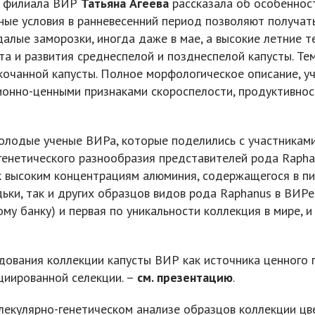
– филиала ВИР
Татьяна Агеева
рассказала об особеннос
ные условия в ранневесенний период позволяют получать
здалые заморозки, иногда даже в мае, а высокие летни
та и развития среднеспелой и позднеспелой капусты. Тем
очанной капусты. Полное морфологическое описание, уч
ионно-ценными признаками скороспелости, продуктивнос
олодые ученые ВИРа, которые поделились с участникам
генетического разнообразия представителей рода Raphan
 к высоким концентрациям алюминия, содержащегося в п
ьки, так и других образцов видов рода Raphanus в ВИРе
ому банку) и первая по уникальности коллекция в мире, 
дования коллекции капусты ВИР как источника ценного 
циированной селекции. –
см. презентацию
.
екулярно-генетическом анализе образцов коллекции цве