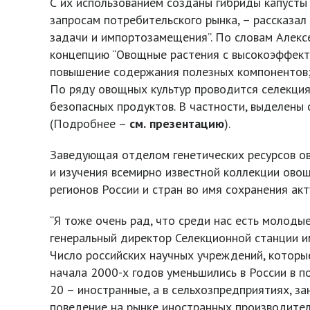
С их использованием созданы гибриды капусты
запросам потребительского рынка, – рассказал
задачи и импортозамещения”. По словам Алекс
концепцию “Овощные растения с высокоэффекти
повышение содержания полезных компонентов; 
По ряду овощных культур проводится селекция
безопасных продуктов. В частности, выделены 
(Подробнее –
см.
презентацию
).
Заведующая отделом генетических ресурсов о
и изучения всемирно известной коллекции ово
регионов России и стран во имя сохранения ак
“Я тоже очень рад, что среди нас есть молодые
генеральный директор Селекционной станции им
Число российских научных учреждений, которы
начала 2000-х годов уменьшились в России в п
20 – иностранные, а в сельхозпредприятиях, 
поведение на рынке иностранных производител