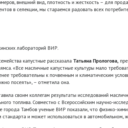
еров, внешний вид, плотность и жесткость – для продав
ентов в селекции, мы стараемся радовать всех потребит
инских лабораторий ВИР.
семейства капустные рассказала
Татьяна Прологова,
пре
ьямса. «Все масличные капустные культуры мало требова
енее требовательны к почвенным и климатическим услов
ожно посеять», – отметила она.
авила своим коллегам результаты исследований масличн
ного топлива. Совместно с Всероссийским научно-иссле
ве города Тамбов ученые ВИР показали, что физико-хим
м стандарта и может использоваться в автомобильном, 