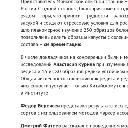
Представитель Майкопской опытной станции 
России. С одной стороны, благоприятные погод
рядом – горы, что приносит трудности – запо
засухой и создают стрессовые условия для рос
шло планомерное изучение 250 образцов белок
позволили выделить образцы капусты с селекц
состава –
см.презентацию
.
В числе докладчиков на конференции были и м
исследований.
Анастасия
Курина
при изучении 
редиса и 15 из 80 образцов редьки устойчивы
Общая численность коллекции как редиса и ред
численности (уступает только Китайскому генн
в Институте .
Федор
Беренсен
представил результаты иссле
сортов с использованием методов маркер-ассо
Дмитрий
Фатеев
рассказал о проведенном мол