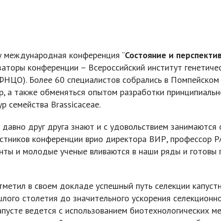
ту международная конференция “
Состояние и перспекти
изаторы конференции – Всероссийский институт генетичес
ФНЦО). Более 60 специалистов собрались в Помпейском 
р, а также обменяться опытом разработки принципиальн
р семейства Brassicaceae.
 давно друг друга знают и с удовольствием занимаютс
участников конференции врио директора ВИР, профессор 
нты и молодые ученые вливаются в наши ряды и готовы
тметил в своем докладе успешный путь селекции капустн
ошлого столетия до значительного ускорения селекцион
апусте ведется с использованием биотехнологических м