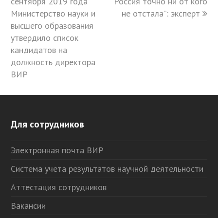
сентября 2019 года
post:
Россия точно ни от кого
post:
Министерство науки и
не отстала”: эксперт
высшего образования
утвердило список
кандидатов на
должность директора
ВИР
Для сотрудников
Электронная почта ВИР
Система учета результатов научной деятельности
Аттестация сотрудников
Вакансии