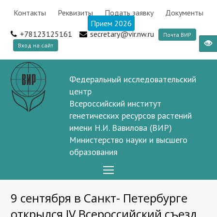
Контакты
Реквизиты
Подать заявку
Документы
Прием 2026
+78123125161
secretary@vir.nw.ru
Почта ВИР
Вход на сайт
Федеральный исследовательский
центр
Всероссийский институт
генетических ресурсов растений
имени Н.И. Вавилова (ВИР)
Министерство науки и высшего
образования
Open
Mobile
9 сентября в Санкт- Петербурге
Menu
открылся IV Всероссийский съезд