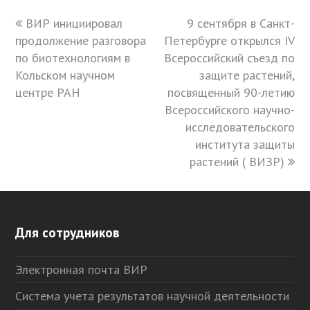
previous
ВИР инициировал
9 сентября в Санкт-
next
продолжение разговора
post:
Петербурге открылся IV
post:
по биотехнологиям в
Всероссийский съезд по
Кольском научном
защите растений,
центре РАН
посвященный 90-летию
Всероссийского научно-
исследовательского
института защиты
растений ( ВИЗР)
Для сотрудников
Электронная почта ВИР
Система учета результатов научной деятельности