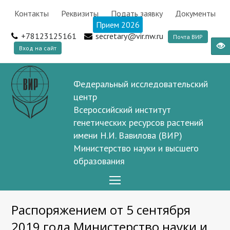
Контакты
Реквизиты
Подать заявку
Документы
Прием 2026
+78123125161
secretary@vir.nw.ru
Почта ВИР
Вход на сайт
Федеральный исследовательский
центр
Всероссийский институт
генетических ресурсов растений
имени Н.И. Вавилова (ВИР)
Министерство науки и высшего
образования
Open
Mobile
Распоряжением от 5 сентября
Menu
2019 года Министерство науки и