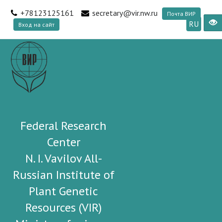
+78123125161
secretary@vir.nw.ru
Почта ВИР
RU
Вход на сайт
Federal Research
Center
N. I. Vavilov All-
Russian Institute of
Plant Genetic
Resources (VIR)