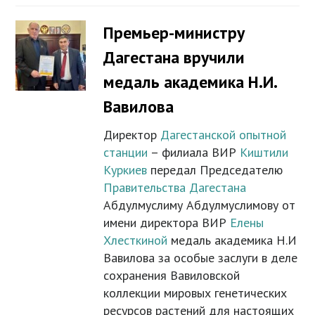
Премьер-министру
Дагестана вручили
медаль академика Н.И.
Вавилова
Директор
Дагестанской опытной
станции
– филиала ВИР
Киштили
Куркиев
передал Председателю
Правительства Дагестана
Абдулмуслиму Абдулмуслимову от
имени директора ВИР
Елены
Хлесткиной
медаль академика Н.И
Вавилова за особые заслуги в деле
сохранения Вавиловской
коллекции мировых генетических
ресурсов растений для настоящих