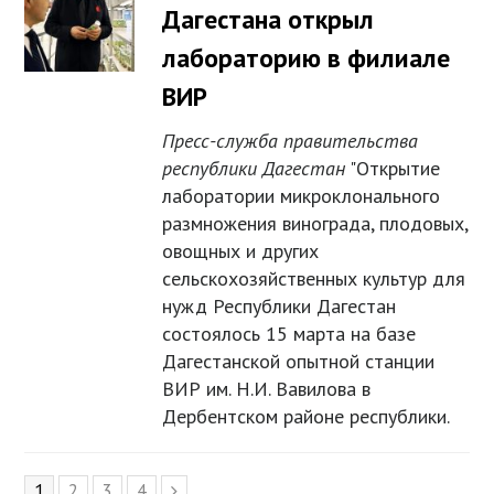
Дагестана открыл
лабораторию в филиале
ВИР
Пресс-служба правительства
республики Дагестан
"Открытие
лаборатории микроклонального
размножения винограда, плодовых,
овощных и других
сельскохозяйственных культур для
нужд Республики Дагестан
состоялось 15 марта на базе
Дагестанской опытной станции
ВИР им. Н.И. Вавилова в
Дербентском районе республики.
Page
1
Page
2
Page
3
Page
4
Next