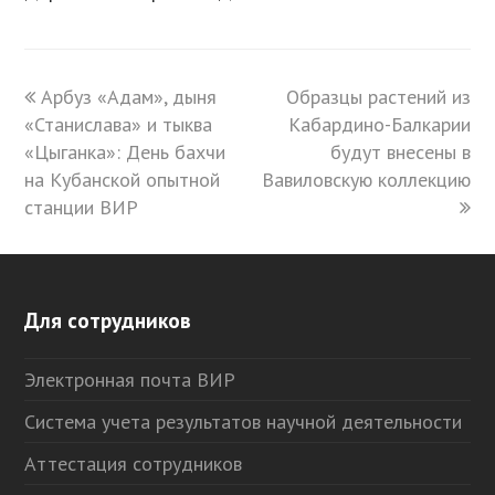
previous
Арбуз «Адам», дыня
Образцы растений из
next
«Станислава» и тыква
post:
Кабардино-Балкарии
post:
«Цыганка»: День бахчи
будут внесены в
на Кубанской опытной
Вавиловскую коллекцию
станции ВИР
Для сотрудников
Электронная почта ВИР
Система учета результатов научной деятельности
Аттестация сотрудников