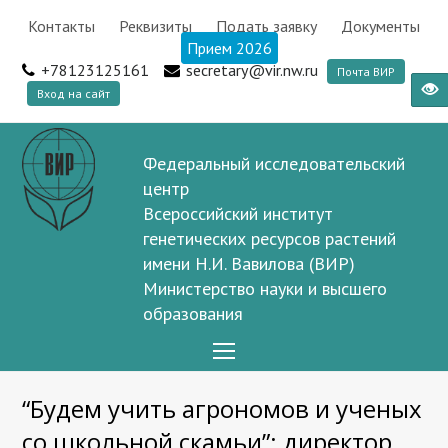
Контакты
Реквизиты
Подать заявку
Документы
Прием 2026
+78123125161
secretary@vir.nw.ru
Почта ВИР
Вход на сайт
Федеральный исследовательский
центр
Всероссийский институт
генетических ресурсов растений
имени Н.И. Вавилова (ВИР)
Министерство науки и высшего
образования
Open
Mobile
“Будем учить агрономов и ученых
Menu
со школьной скамьи”: директор