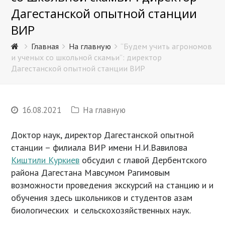
Дагестанской опытной станции
ВИР
Главная
На главную
“Будем учить агрономов
и ученых со школьной скамьи”: директор
Дагестанской опытной станции ВИР
16.08.2021
На главную
Доктор наук, директор Дагестанской опытной
станции – филиала ВИР имени Н.И.Вавилова
Киштили Куркиев
обсудил с главой Дербентского
района Дагестана Мавсумом Рагимовым
возможности проведения экскурсий на станцию и и
обучения здесь школьников и студентов азам
биологических и сельскохозяйственных наук.