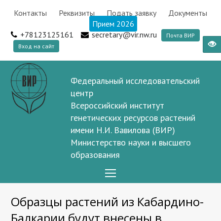
Контакты
Реквизиты
Подать заявку
Документы
Прием 2026
+78123125161
secretary@vir.nw.ru
Почта ВИР
Вход на сайт
Федеральный исследовательский
центр
Всероссийский институт
генетических ресурсов растений
имени Н.И. Вавилова (ВИР)
Министерство науки и высшего
образования
Open
Mobile
Образцы растений из Кабардино-
Menu
Балкарии будут внесены в