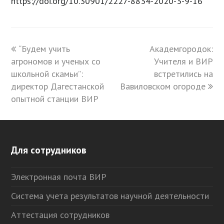
https://doi.org/10.30901/2227-8834-2020-3-9-16
previous
“Будем учить
Академгородок:
next
агрономов и ученых со
post:
post:
Учителя и ВИР
школьной скамьи”:
встретились на
директор Дагестанской
Вавиловском огороде
опытной станции ВИР
Для сотрудников
Электронная почта ВИР
Система учета результатов научной деятельности
Аттестация сотрудников