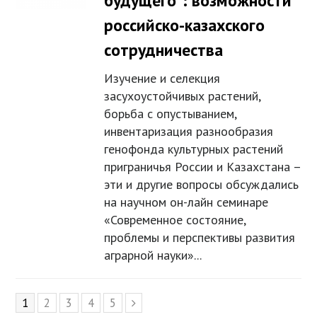
будущего”: возможности
российско-казахского
сотрудничества
Изучение и селекция
засухоустойчивых растений,
борьба с опустыванием,
инвентаризация разнообразия
генофонда культурных растений
приграничья России и Казахстана –
эти и другие вопросы обсуждались
на научном он-лайн семинаре
«Современное состояние,
проблемы и перспективы развития
аграрной науки»...
Page
1
Page
2
Page
3
Page
4
Page
5
Next