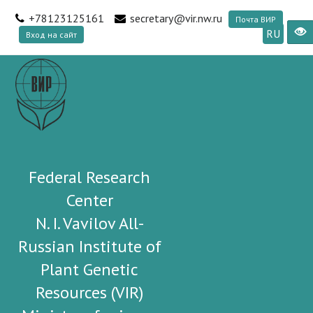
+78123125161
secretary@vir.nw.ru
Почта ВИР
RU
Вход на сайт
Federal Research
Center
N. I. Vavilov All-
Russian Institute of
Plant Genetic
Resources (VIR)