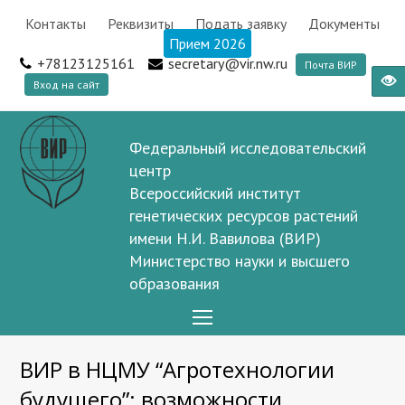
Контакты
Реквизиты
Подать заявку
Документы
Прием 2026
+78123125161
secretary@vir.nw.ru
Почта ВИР
Вход на сайт
Федеральный исследовательский
центр
Всероссийский институт
генетических ресурсов растений
имени Н.И. Вавилова (ВИР)
Министерство науки и высшего
образования
Open
Mobile
ВИР в НЦМУ “Агротехнологии
Menu
будущего”: возможности