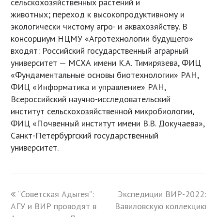
сельскохозяйственных растений и
животных; переход к высокопродуктивному и
экологически чистому агро- и аквахозяйству. В
консорциум НЦМУ «Агротехнологии будущего»
входят: Российский государственный аграрный
университет — МСХА имени К.А. Тимирязева, ФИЦ
«Фундаментальные основы биотехнологии» РАН,
ФИЦ «Информатика и управление» РАН,
Всероссийский научно-исследовательский
институт сельскохозяйственной микробиологии,
ФИЦ «Почвенный институт имени В.В. Докучаева»,
Санкт-Петербургский государственный
университет.
previous
“Советская Адыгея”:
Экспедиции ВИР-2022:
next
АГУ и ВИР проводят в
post:
Вавиловскую коллекцию
post: