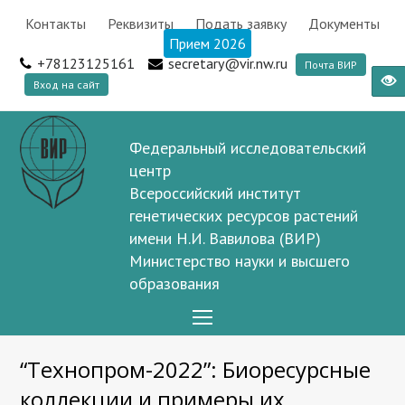
Контакты
Реквизиты
Подать заявку
Документы
Прием 2026
+78123125161
secretary@vir.nw.ru
Почта ВИР
Вход на сайт
Федеральный исследовательский
центр
Всероссийский институт
генетических ресурсов растений
имени Н.И. Вавилова (ВИР)
Министерство науки и высшего
образования
Open
Mobile
“Технопром-2022”: Биоресурсные
Menu
коллекции и примеры их