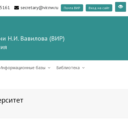
5161
secretary@vir.nw.ru
Почта ВИР
Вход на сайт
и Н.И. Вавилова (ВИР)
ния
Информационные базы
Библиотека
ерситет