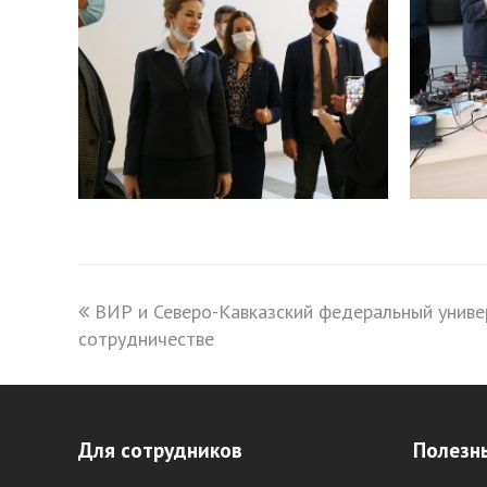
previous
ВИР и Северо-Кавказский федеральный униве
сотрудничестве
post:
Для сотрудников
Полезн