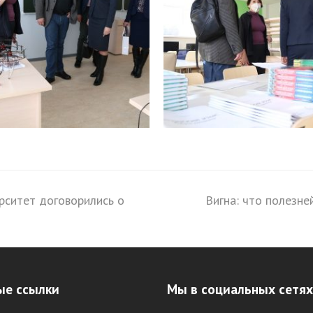
рситет договорились о
Вигна: что полезн
next
post:
ые ссылки
Мы в социальных сетях