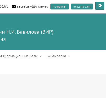
5161
secretary@vir.nw.ru
Почта ВИР
Вход на сайт
и Н.И. Вавилова (ВИР)
ния
Информационные базы
Библиотека