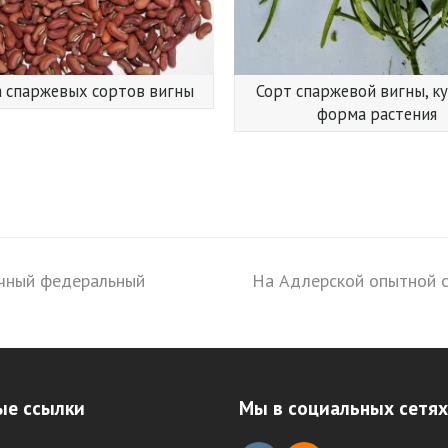
 спаржевых сортов вигны
Сорт спаржевой вигны, к
форма растения
очный федеральный
На Адлерской опытной с
next
post:
ые ссылки
Мы в социальных сетях