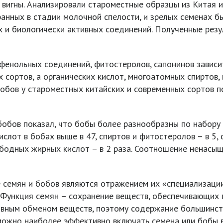
в вигны. Анализировали староместные образцы из Китая 
бранных в стадии молочной спелости, и зрелых семенах 
 и биологически активных соединений. Полученные резу
фенольных соединений, фитостеролов, сапонинов зависи
 сортов, а органических кислот, многоатомных спиртов,
бобов у староместных китайских и современных сортов п
бобов показал, что бобы более разнообразны по набору
слот в бобах выше в 47, спиртов и фитостеролов – в 5,
 свободных жирных кислот – в 2 раза. Соотношение нена
 семян и бобов являются отражением их «специализации
Функция семян – сохранение веществ, обеспечивающих 
ивным обменом веществ, поэтому содержание большинст
 можно наиболее эффективно включать семена или бобы в