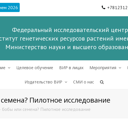
ием 2026
+7812312
Федеральный исследовательский центр
ститут генетических ресурсов растений имен
Министерство науки и высшего образова
ние
Целевое обучение
ВИР в лицах
Мероприятия
Издательство ВИР
СМИ о нас
и семена? Пилотное исследование
 – бобы или семена? Пилотное исследование