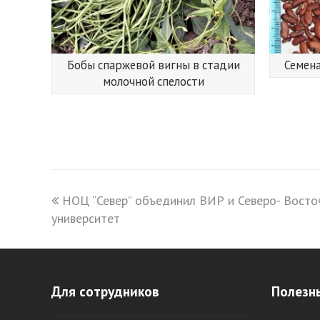
Бобы спаржевой вигны в стадии
Семена
молочной спелости
previous
НОЦ “Север” объединил ВИР и Северо- Вост
университет
post:
Для сотрудников
Полезн