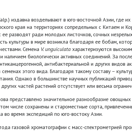
Walp.) издавна возделывают в юго-восточной Азии, где 
орского края на территориях сопредельных с Китаем и Ко
 ее разводят ради молодых листочков, сочных незрелых
сть культуры в мире возникла благодаря ее бобам, кото
ачествами. Семена
V. unguiculata
характеризуются высоким 
и наличием биологически активных соединений. За пос
нтиканцерогенной, антибактериальной и других видов ак
семенах этого вида. Благодаря такому составу – культу
тания. Однако в большинстве научных публикаций привод
других частей растений отсутствует или весьма огранич
лова представлено значительное разнообразие овощных с
том числе сохранены и староместные сорта, привлеченны
а во время экспедиций по юго-востоку Азии.
ода газовой хроматографии с масс-спектрометрией про