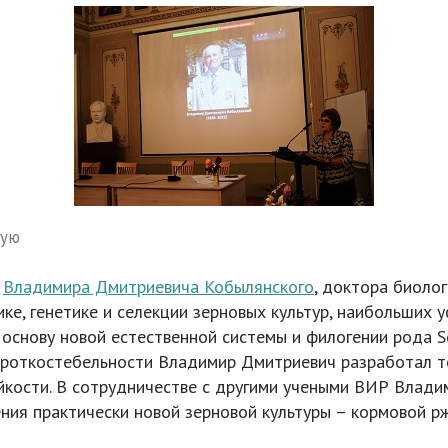
ную
я
Владимира Дмитриевича Кобылянского
, доктора биоло
ке, генетике и селекции зерновых культур, наибольших 
в основу новой естественной системы и филогении рода S
роткостебельности Владимир Дмитриевич разработал те
ойкости. В сотрудничестве с другими учеными ВИР Вла
ния практически новой зерновой культуры – кормовой рж