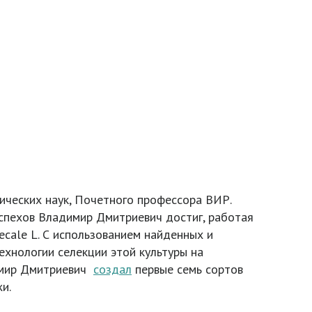
гических наук, Почетного профессора ВИР.
успехов Владимир Дмитриевич достиг, работая
ecale L. С использованием найденных и
хнологии селекции этой культуры на
димир Дмитриевич
создал
первые семь сортов
и.