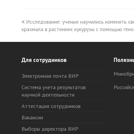
previous
Исследование: ученые научились изменять св
крахмала в растениях кукурузы с помощью генов
post:
Для сотрудников
Полезн
Минобрн
Электронная почта ВИР
Система учета результатов
Российс
научной деятельности
Аттестация сотрудников
Вакансии
Выборы директора ВИР