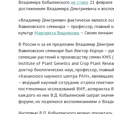
Владимира Кобылянского
не стало
21 февраля 
достижениям Владимира Дмитриевича и воспоми
«Владимир Дмитриевич фактически являлся осно
Вавиловского семинара — профессор, главный 
культур
Маргарита Вишнякова
. – Своим личным
В России и за ее пределами Владимир Дмитрие
Вавиловском семинаре был Виктор Корзун – р
селекции растений и производству семян KWS (
Institute of Plant Genetics and Crop Plant R
доктор биологических наук, профессор, главны
«Казанского научного центра РАН», являющаяс
– ведущий научный сотрудник отдела генетик
постгеномных исследований ВИР, аспирантка В
каждого из них В.Д. Кобылянский сыграл значи
форуме, но поделился воспоминаниями о Влади
Интервью В.Д. Кобылянского можно прочитать