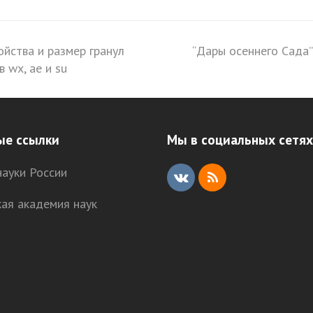
ойства и размер гранул
“Дары осеннего Сада”
next
 wx, ае и su
post:
ые ссылки
Мы в социальных сетях
ауки России
V
R
кая академия наук
K
S
S