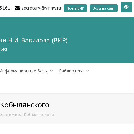
5161
secretary@vir.nw.ru
Почта ВИР
Вход на сайт
и Н.И. Вавилова (ВИР)
ния
Информационные базы
Библиотека
 Кобылянского
Владимира Кобылянского