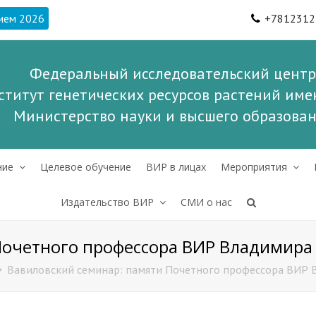
ием 2026
+7812312
Федеральный исследовательский центр
ститут генетических ресурсов растений имен
Министерство науки и высшего образова
ние
Целевое обучение
ВИР в лицах
Мероприятия
Издательство ВИР
СМИ о нас
Почетного профессора ВИР Владимира
Вавиловский семинар: памяти Почетного профессора ВИР 