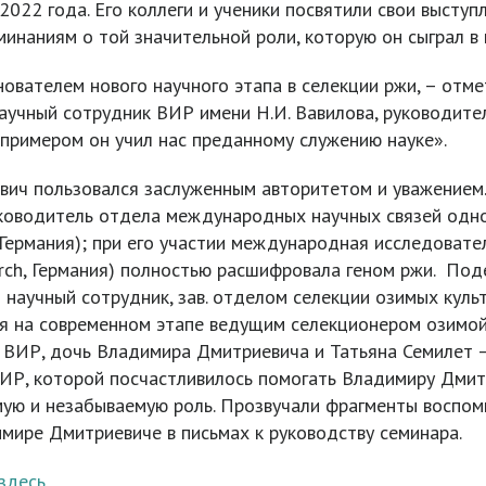
2022 года. Его коллеги и ученики посвятили свои высту
наниям о той значительной роли, которую он сыграл в 
вателем нового научного этапа в селекции ржи, – отмет
научный сотрудник ВИР имени Н.И. Вавилова, руководите
 примером он учил нас преданному служению науке».
вич пользовался заслуженным авторитетом и уважением.
уководитель отдела международных научных связей одн
Германия); при его участии международная исследовател
esearch, Германия) полностью расшифровала геном ржи. 
й научный сотрудник, зав. отделом селекции озимых кул
я на современном этапе ведущим селекционером озимой
и ВИР, дочь Владимира Дмитриевича и Татьяна Семилет 
ИР, которой посчастливилось помогать Владимиру Дмитр
мую и незабываемую роль. Прозвучали фрагменты воспоми
мире Дмитриевиче в письмах к руководству семинара.
здесь
.