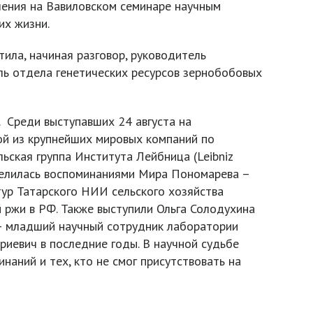
пления на Вавиловском семинаре научным
их жизни.
ила, начиная разговор, руководитель
ль отдела генетических ресурсов зернобобовых
 Среди выступавших 24 августа на
ой из крупнейших мировых компаний по
ьская группа Института Лейбница (Leibniz
Поделилась воспоминаниями Мира Пономарева –
ьтур Татарского НИИ сельского хозяйства
 ржи в РФ. Также выступили Ольга Солодухина
– младший научный сотрудник лаборатории
иевич в последние годы. В научной судьбе
наний и тех, кто не смог присутствовать на