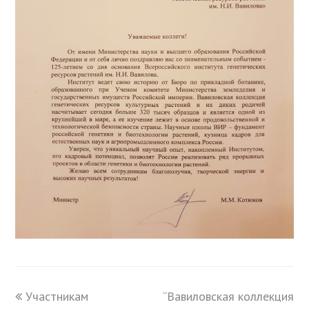
previous
Участникам
“Вавиловская коллекция
next