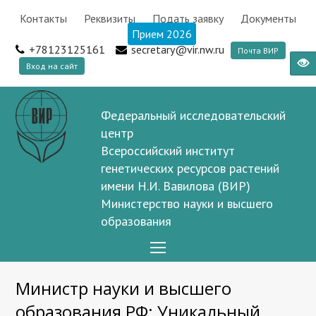
Контакты
Реквизиты
Подать заявку
Документы
Прием 2026
+78123125161
secretary@vir.nw.ru
Почта ВИР
Вход на сайт
Федеральный исследовательский
центр
Всероссийский институт
генетических ресурсов растений
имени Н.И. Вавилова (ВИР)
Министерство науки и высшего
образования
Open
Mobile
Министр науки и высшего
Menu
образования РФ: Уникальный