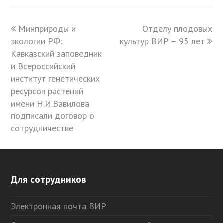
previous
Минприроды и
Отделу плодовых
next
экологии РФ:
post:
культур ВИР – 95 лет
post:
Кавказский заповедник
и Всероссийский
институт генетических
ресурсов растений
имени Н.И.Вавилова
подписали договор о
сотрудничестве
Для сотрудников
Электронная почта ВИР