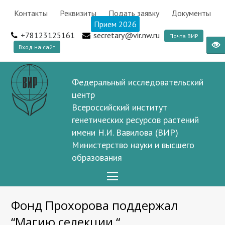
Контакты
Реквизиты
Подать заявку
Документы
Прием 2026
+78123125161
secretary@vir.nw.ru
Почта ВИР
Вход на сайт
Федеральный исследовательский
центр
Всероссийский институт
генетических ресурсов растений
имени Н.И. Вавилова (ВИР)
Министерство науки и высшего
образования
Open
Mobile
Фонд Прохорова поддержал
Menu
“Магию селекции “