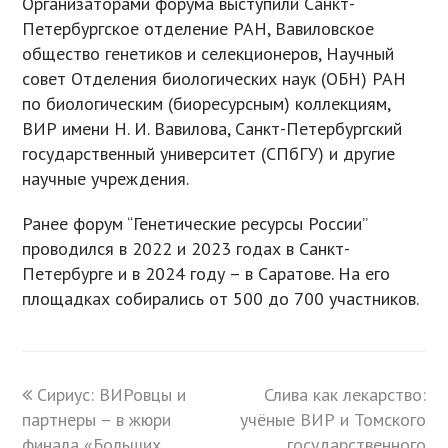
Организаторами форума выступили Санкт-
Петербургское отделение РАН, Вавиловское
общество генетиков и селекционеров, Научный
совет Отделения биологических наук (ОБН) РАН
по биологическим (биоресурсным) коллекциям,
ВИР имени Н. И. Вавилова, Санкт-Петербургский
государственный университет (СПбГУ) и другие
научные учреждения.
Ранее форум “Генетические ресурсы России”
проводился в 2022 и 2023 годах в Санкт-
Петербурге и в 2024 году – в Саратове. На его
площадках собирались от 500 до 700 участников.
previous
Сириус: ВИРовцы и
Слива как лекарство:
next
партнеры – в жюри
post:
учёные ВИР и Томского
post:
финала «Больших
государственного