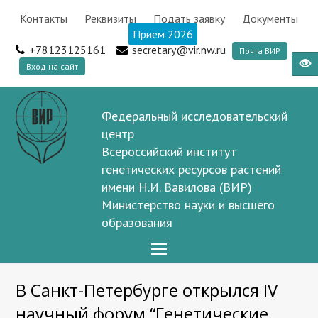
Контакты
Реквизиты
Подать заявку
Документы
Прием 2026
+78123125161
secretary@vir.nw.ru
Почта ВИР
Вход на сайт
Федеральный исследовательский
центр
Всероссийский институт
генетических ресурсов растений
имени Н.И. Вавилова (ВИР)
Министерство науки и высшего
образования
Open
Mobile
В Санкт-Петербурге открылся IV
Menu
научный форум “Генетические