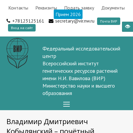
Контакты
Реквизиты
Подать заявку
Документы
Прием 2026
+78123125161
secretary@vir.nw.ru
Почта ВИР
Вход на сайт
Федеральный исследовательский
центр
Всероссийский институт
генетических ресурсов растений
имени Н.И. Вавилова (ВИР)
Министерство науки и высшего
образования
Open
Mobile
Владимир Дмитриевич
Menu
Кобылянский – почётный