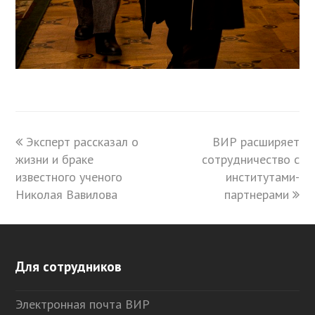
previous
Эксперт рассказал о
ВИР расширяет
next
жизни и браке
post:
сотрудничество с
post:
известного ученого
институтами-
Николая Вавилова
партнерами
Для сотрудников
Электронная почта ВИР