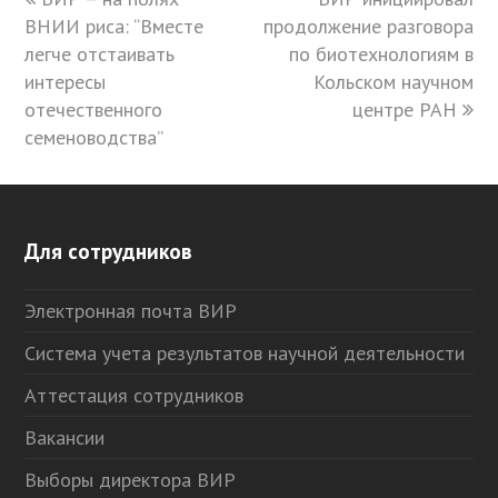
ВНИИ риса: “Вместе
post:
продолжение разговора
post:
легче отстаивать
по биотехнологиям в
интересы
Кольском научном
отечественного
центре РАН
семеноводства”
Для сотрудников
Электронная почта ВИР
Система учета результатов научной деятельности
Аттестация сотрудников
Вакансии
Выборы директора ВИР