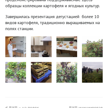
образцы коллекции картофеля и ягодных культур.
Завершилась презентация дегустацией более 10
видов картофеля, традиционно выращиваемых на
полях станции.
previous
ВИР – на полях
ВИР инициировал
next