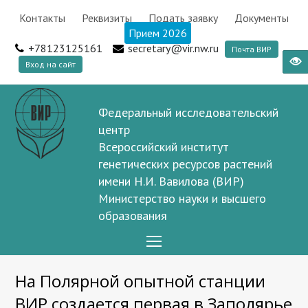
Контакты
Реквизиты
Подать заявку
Документы
Прием 2026
+78123125161
secretary@vir.nw.ru
Почта ВИР
Вход на сайт
Федеральный исследовательский
центр
Всероссийский институт
генетических ресурсов растений
имени Н.И. Вавилова (ВИР)
Министерство науки и высшего
образования
Open
Mobile
На Полярной опытной станции
Menu
ВИР создается первая в Заполярье