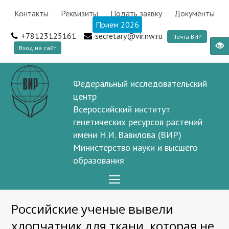
Контакты
Реквизиты
Подать заявку
Документы
Прием 2026
+78123125161
secretary@vir.nw.ru
Почта ВИР
Вход на сайт
Федеральный исследовательский
центр
Всероссийский институт
генетических ресурсов растений
имени Н.И. Вавилова (ВИР)
Министерство науки и высшего
образования
Open
Mobile
Российские ученые вывели
Menu
хлопчатник для ткани, которая не