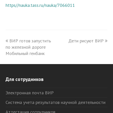
https//nauka.tass.ru/nauka/7066011
previous
ВИР готов запустить
Дети рисуют ВИР
next
по железной дороге
post:
post:
Мобильный генбанк
Для сотрудников
Электронная почта ВИР
Система учета результатов научной деятельности
Аттестация сотрудников