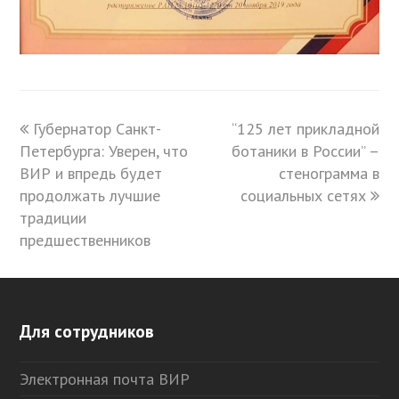
previous
Губернатор Санкт-
“125 лет прикладной
next
Петербурга: Уверен, что
post:
ботаники в России” –
post:
ВИР и впредь будет
стенограмма в
продолжать лучшие
социальных сетях
традиции
предшественников
Для сотрудников
Электронная почта ВИР