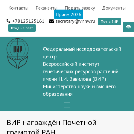
Контакты
Реквизиты
Подать заявку
Документы
Прием 2026
+78123125161
secretary@vir.nw.ru
Почта ВИР
Вход на сайт
Федеральный исследовательский
центр
Всероссийский институт
генетических ресурсов растений
имени Н.И. Вавилова (ВИР)
Министерство науки и высшего
образования
Open
Mobile
ВИР награждён Почетной
Menu
грамотой РАН