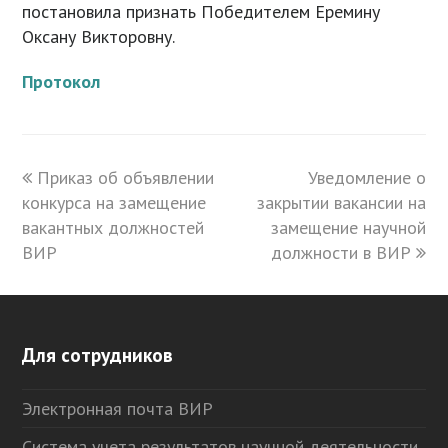
постановила признать Победителем Еремину
Оксану Викторовну.
Протокол
previous
Приказ об объявлении
Уведомление о
next
конкурса на замещение
post:
закрытии вакансии на
post:
вакантных должностей
замещение научной
ВИР
должности в ВИР
Для сотрудников
Электронная почта ВИР
Система учета результатов научной деятельности