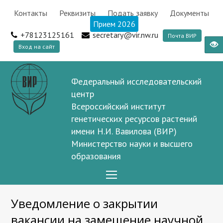
Контакты
Реквизиты
Подать заявку
Документы
Прием 2026
+78123125161
secretary@vir.nw.ru
Почта ВИР
Вход на сайт
Федеральный исследовательский
центр
Всероссийский институт
генетических ресурсов растений
имени Н.И. Вавилова (ВИР)
Министерство науки и высшего
образования
Open
Mobile
Уведомление о закрытии
Menu
вакансии на замещение научной