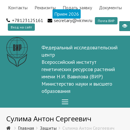
Контакты
Реквизиты
Подать заявку
Документы
Прием 2026
+78123125161
secretary@vir.nw.ru
Почта ВИР
Вход на сайт
Федеральный исследовательский
центр
Всероссийский институт
генетических ресурсов растений
имени Н.И. Вавилова (ВИР)
Министерство науки и высшего
образования
Open
Mobile
Сулима Антон Сергеевич
Menu
Главная
Защиты
Сулима Антон Сергеевич