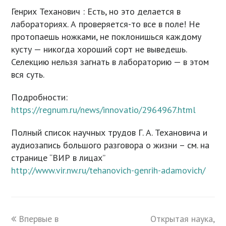
Генрих Теханович : Есть, но это делается в
лабораториях. А проверяется-то все в поле! Не
протопаешь ножками, не поклонишься каждому
кусту — никогда хороший сорт не выведешь.
Селекцию нельзя загнать в лабораторию — в этом
вся суть.
Подробности:
https://regnum.ru/news/innovatio/2964967.html
Полный список научных трудов Г. А. Техановича и
аудиозапись большого разговора о жизни – см. на
странице “ВИР в лицах”
http://www.vir.nw.ru/tehanovich-genrih-adamovich/
previous
Впервые в
Открытая наука,
next