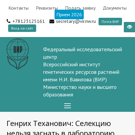
Контакты
Реквизиты
Подать заявку
Документы
Прием 2026
+78123125161
secretary@vir.nw.ru
Почта ВИР
Вход на сайт
Федеральный исследовательский
центр
Всероссийский институт
генетических ресурсов растений
имени Н.И. Вавилова (ВИР)
Министерство науки и высшего
образования
Open
Mobile
Генрих Теханович: Селекцию
Menu
нельзя загнать в лабораторию