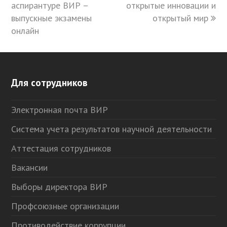
аспирантуре ВИР –
post:
открытые инновации и
post:
выпускные экзамены
открытый мир
онлайн
Для сотрудников
Электронная почта ВИР
Система учета результатов научной деятельности
Аттестация сотрудников
Вакансии
Выборы директора ВИР
Профсоюзные организации
Противодействие коррупции