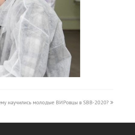
ему научились молодые ВИРовцы в SBB-2020?
ext
ost: