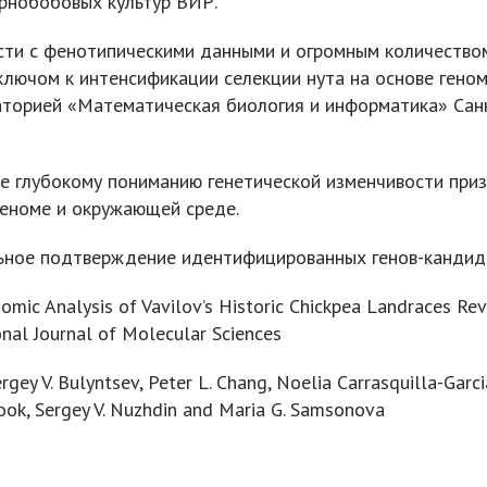
ернобобовых культур ВИР.
сти с фенотипическими данными и огромным количество
ключом к интенсификации селекции нута на основе геном
аторией «Математическая биология и информатика» Сан
е глубокому пониманию генетической изменчивости приз
геноме и окружающей среде.
ное подтверждение идентифицированных генов-кандидат
ic Analysis of Vavilov’s Historic Chickpea Landraces Re
nal Journal of Molecular Sciences
 V. Bulyntsev, Peter L. Chang, Noelia Carrasquilla-Garcia,
Cook, Sergey V. Nuzhdin and Maria G. Samsonova