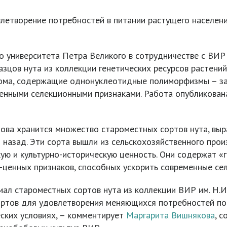
летворение потребностей в питании растущего населени
 университета Петра Великого в сотрудничестве с ВИР и
цов нута из коллекции генетических ресурсов растений
енома, содержащие однонуклеотидные полиморфизмы – з
ценными селекционными признаками. Работа опубликова
лова хранится множество староместных сортов нута, выр
 назад. Эти сорта вышли из сельскохозяйственного прои
ую и культурно-историческую ценность. Они содержат «г
-ценных признаков, способных ускорить современные се
ал староместных сортов нута из коллекции ВИР им. Н.И.
ртов для удовлетворения меняющихся потребностей пок
ских условиях, – комментирует
Маргарита Вишнякова
, 