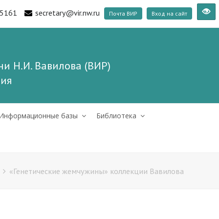
5161
secretary@vir.nw.ru
Почта ВИР
Вход на сайт
и Н.И. Вавилова (ВИР)
ния
Информационные базы
Библиотека
«Генетические жемчужины» коллекции Вавилова