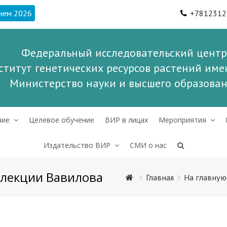
ием 2026
+7812312
Федеральный исследовательский центр
ститут генетических ресурсов растений имен
Министерство науки и высшего образова
ние
Целевое обучение
ВИР в лицах
Мероприятия
Издательство ВИР
СМИ о нас
ллекции Вавилова
Главная
На главную