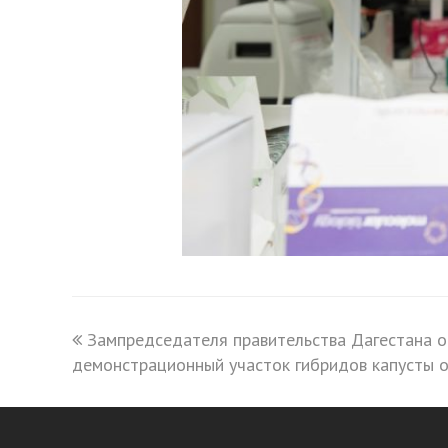
previous
Зампредседателя правительства Дагестана 
демонстрационный участок гибридов капусты 
post: