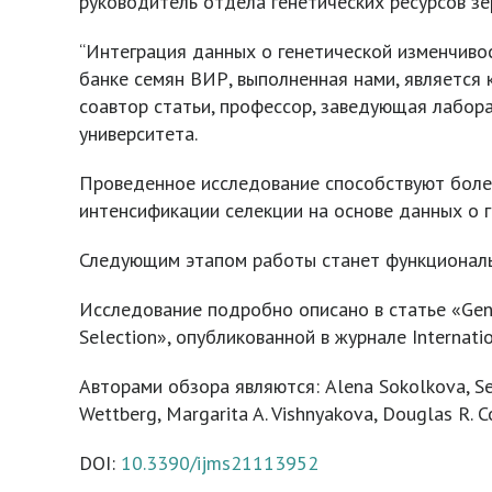
руководитель отдела генетических ресурсов з
“Интеграция данных о генетической изменчиво
банке семян ВИР, выполненная нами, является 
соавтор статьи, профессор, заведующая лабор
университета.
Проведенное исследование способствуют боле
интенсификации селекции на основе данных о 
Следующим этапом работы станет функциональ
Исследование подробно описано в статье «Genom
Selection», опубликованной в журнале Internatio
Авторами обзора являются: Alena Sokolkova, Sergey
Wettberg, Margarita A. Vishnyakova, Douglas R. 
DOI:
10.3390/ijms21113952