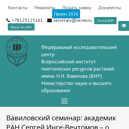
Контакты
Реквизиты
Подать заявку
Документы
Прием 2026
+78123125161
secretary@vir.nw.ru
Почта ВИР
Вход на сайт
Федеральный исследовательский
центр
Всероссийский институт
генетических ресурсов растений
имени Н.И. Вавилова (ВИР)
Министерство науки и высшего
образования
Open
Mobile
Вавиловский семинар: академик
Menu
РАН Сергей Инге-Вечтомов – о