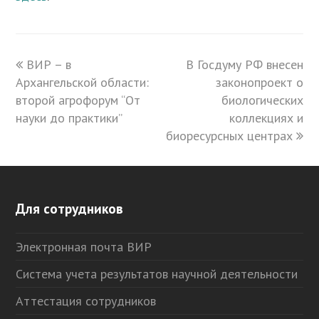
previous
ВИР – в
В Госдуму РФ внесен
next
Архангельской области:
post:
post:
законопроект о
второй агрофорум “От
биологических
науки до практики”
коллекциях и
биоресурсных центрах
Для сотрудников
Электронная почта ВИР
Система учета результатов научной деятельности
Аттестация сотрудников