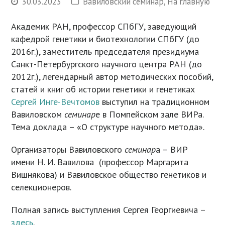
30.03.2023
Вавиловский семинар
,
На главную
Академик РАН, профессор СПбГУ, заведующий
кафедрой генетики и биотехнологии СПбГУ (до
2016г.), заместитель председателя президиума
Санкт-Петербургского научного центра РАН (до
2012г.), легендарный автор методических пособий,
статей и книг об истории генетики и генетиках
Сергей Инге-Вечтомов
выступил на традиционном
Вавиловском
семинар
е в Помпейском зале ВИРа.
Тема доклада – «О структуре научного метода».
Организаторы Вавиловского
семинар
а – ВИР
имени Н. И. Вавилова (профессор Маргарита
Вишнякова) и Вавиловское общество генетиков и
селекционеров.
Полная запись выступления Сергея Георгиевича –
здесь
.