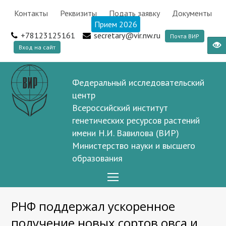
Контакты
Реквизиты
Подать заявку
Документы
Прием 2026
+78123125161
secretary@vir.nw.ru
Почта ВИР
Вход на сайт
Федеральный исследовательский
центр
Всероссийский институт
генетических ресурсов растений
имени Н.И. Вавилова (ВИР)
Министерство науки и высшего
образования
Open
Mobile
РНФ поддержал ускоренное
Menu
получение новых сортов овса и