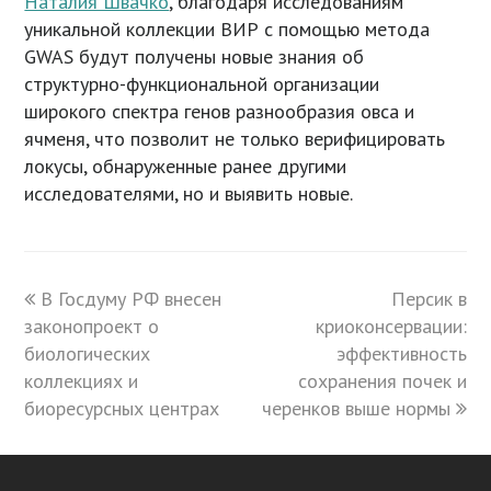
Наталия Швачко
, благодаря исследованиям
уникальной коллекции ВИР с помощью метода
GWAS будут получены новые знания об
структурно-функциональной организации
широкого спектра генов разнообразия овса и
ячменя, что позволит не только верифицировать
локусы, обнаруженные ранее другими
исследователями, но и выявить новые.
previous
В Госдуму РФ внесен
Персик в
next
законопроект о
post:
криоконсервации:
post:
биологических
эффективность
коллекциях и
сохранения почек и
биоресурсных центрах
черенков выше нормы