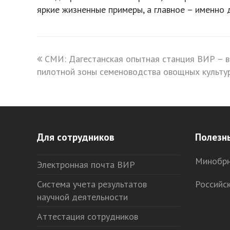
яркие жизненные примеры, а главное – именно 
previous
СМИ: Дагестанская опытная станция ВИР – в
пилотной зоны семеноводства овощных культур
post:
Для сотрудников
Полезн
Минобрн
Электронная почта ВИР
Система учета результатов
Российс
научной деятельности
Аттестация сотрудников