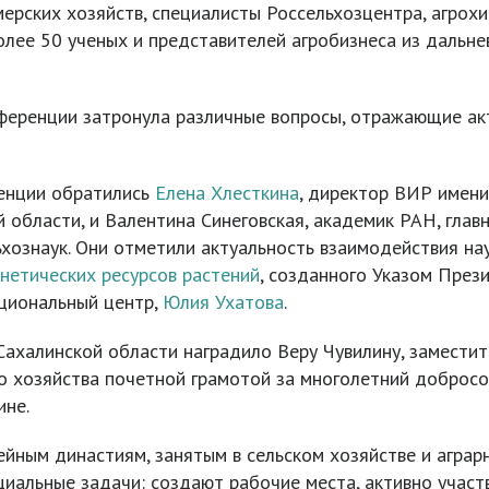
ерских хозяйств, специалисты Россельхозцентра, агрохи
олее 50 ученых и представителей агробизнеса из дальне
ференции затронула различные вопросы, отражающие ак
ренции обратились
Елена Хлесткина
, директор ВИР имени
 области, и Валентина Синеговская, академик РАН, глав
ьхознаук. Они отметили актуальность взаимодействия нау
нетических ресурсов растений
, созданного Указом През
ациональный центр,
Юлия Ухатова
.
 Сахалинской области наградило Веру Чувилину, замести
о хозяйства почетной грамотой за многолетний добросо
ине.
ным династиям, занятым в сельском хозяйстве и аграрн
оциальные задачи: создают рабочие места, активно уча