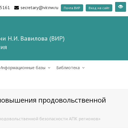
5161
secretary@vir.nw.ru
Почта ВИР
Вход на сайт
и Н.И. Вавилова (ВИР)
ния
Информационные базы
Библиотека
 повышения продовольственной
родовольственной безопасности АПК регионов»