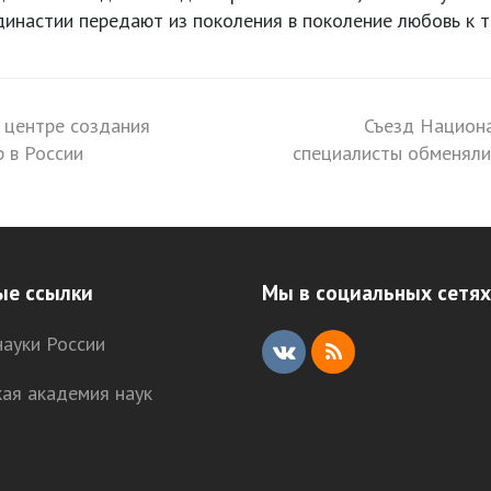
династии передают из поколения в поколение любовь к т
 центре создания
Съезд Национа
next
 в России
специалисты обменяли
post:
ые ссылки
Мы в социальных сетях
ауки России
V
R
кая академия наук
K
S
S