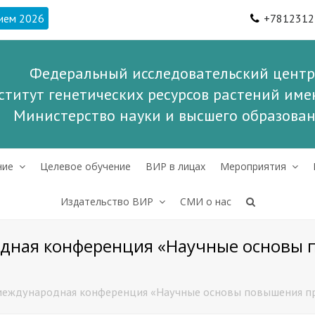
ием 2026
+7812312
Федеральный исследовательский центр
ститут генетических ресурсов растений имен
Министерство науки и высшего образова
ние
Целевое обучение
ВИР в лицах
Мероприятия
Издательство ВИР
СМИ о нас
одная конференция «Научные основы
 международная конференция «Научные основы повышения п