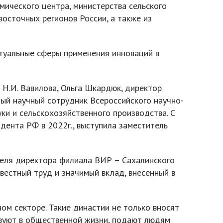
мического центра, министерства сельского
восточных регионов России, а также из
туальные сферы применения инноваций в
 Н.И. Вавилова, Ольга Шкардюк, директор
ный научный сотрудник Всероссийского научно-
ки и сельскохозяйственного производства. С
идента РФ в 2022г., выступила заместитель
теля директора филиала ВИР – Сахалинского
вестный труд и значимый вклад, внесенный в
ом секторе. Такие династии не только вносят
ствуют в общественной жизни, подают людям