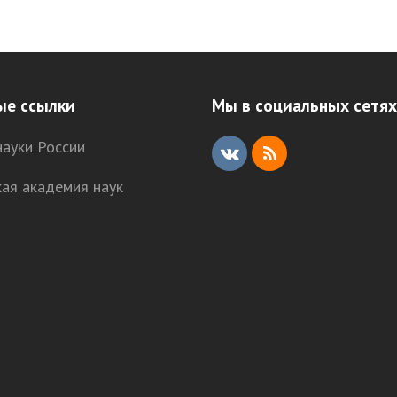
post:
ые ссылки
Мы в социальных сетях
ауки России
V
R
кая академия наук
K
S
S