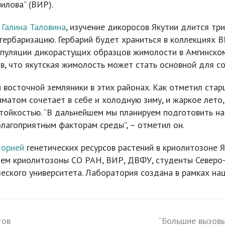
илова” (ВИР).
Р
Галина Таловина
, изучение дикоросов Якутии длится тр
 гербаризацию. Гербарий будет храниться в коллекциях
пуляции дикорастущих образцов жимолости в Амгинском 
в, что якутская жимолость может стать основной для со
 восточной земляники в этих районах. Как отметил ст
лиматом сочетает в себе и холодную зиму, и жаркое ле
тойкостью. “В дальнейшем мы планируем подготовить н
благоприятным факторам среды”, – отметил он.
торией
генетических ресурсов растений в криолитозоне
лем криолитозоны СО РАН, ВИР, ДВФУ, студенты Северо-
ческого университета. Лаборатория создана в рамках на
тов
“Большие вызовы
next