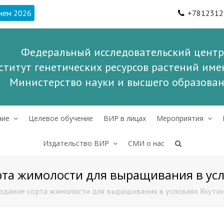
ием 2026
+7812312
Федеральный исследовательский центр
ститут генетических ресурсов растений имен
Министерство науки и высшего образова
ние
Целевое обучение
ВИР в лицах
Мероприятия
Издательство ВИР
СМИ о нас
рта жимолости для выращивания в ус
оздание сорта жимолости для выращивания в условиях Якути