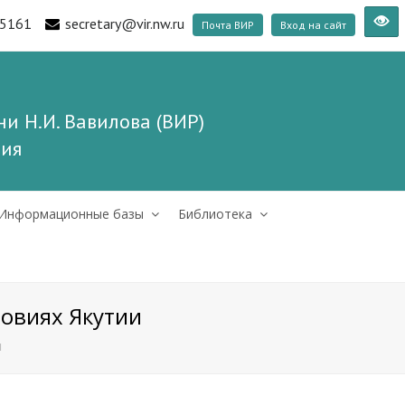
5161
secretary@vir.nw.ru
Почта ВИР
Вход на сайт
и Н.И. Вавилова (ВИР)
ния
Информационные базы
Библиотека
ловиях Якутии
и